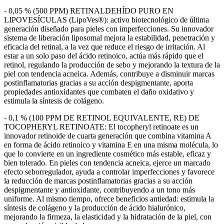
- 0,05 % (500 PPM) RETINALDEHÍDO PURO EN
LIPOVESÍCULAS (LipoVes®): activo biotecnológico de última
generación diseñado para pieles con imperfecciones. Su innovador
sistema de liberación liposomal mejora la estabilidad, penetración y
eficacia del retinal, a la vez que reduce el riesgo de irritación. Al
estar a un solo paso del ácido retinoico, actúa más rápido que el
retinol, regulando la producción de sebo y mejorando la textura de la
piel con tendencia acneica. Además, contribuye a disminuir marcas
postinflamatorias gracias a su acción despigmentante, aporta
propiedades antioxidantes que combaten el daño oxidativo y
estimula la síntesis de colágeno.
- 0,1 % (100 PPM DE RETINOL EQUIVALENTE, RE) DE
TOCOPHERYL RETINOATE: El tocopheryl retinoate es un
innovador retinoide de cuarta generación que combina vitamina A
en forma de ácido retinoico y vitamina E en una misma molécula, lo
que lo convierte en un ingrediente cosmético más estable, eficaz y
bien tolerado. En pieles con tendencia acneica, ejerce un marcado
efecto seborregulador, ayuda a controlar imperfecciones y favorece
la reducción de marcas postinflamatorias gracias a su acción
despigmentante y antioxidante, contribuyendo a un tono más
uniforme. Al mismo tiempo, ofrece beneficios antiedad: estimula la
síntesis de colágeno y la producción de ácido hialurónico,
mejorando la firmeza, la elasticidad y la hidratación de la piel, con