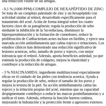
una reducción visible de las arrugas.
- 0,1 % (1000 PPM) COMPLEJO DE HEXAPÉPTIDO DE ZINC:
Se trata de un complejo patentado de zinc y un hexapéptido con
actividad similar al retinol, desarrollado específicamente para el
tratamiento del acné. Actúa de forma integral sobre los cuatro
factores clave de su patogénesis: regula la producción de sebo
mediante la inhibición de la 5α-reductasa, disminuye la
hiperqueratinización y la formación de comedones, reduce la
proliferación de Cutibacterium acnes incluso en biofilm, y ejerce una
marcada acción antiinflamatoria que calma rojeces e irritaciones. Los
estudios clínicos han demostrado una reducción significativa de
lesiones acneicas, sebo, tamaño de poros y rojeces, con mejor
tolerancia que el retinol. Además, aporta beneficios antiedad, ya que
estimula la producción de colágeno, mejora la elasticidad y
contribuye a la reducción de arrugas.
- 3 % NIACINAMIDA: ingrediente multifuncional especialmente
eficaz en el cuidado de las pieles con tendencia acneica. Ayuda a
regular la producción de sebo, reduce el tamaño de los poros y
mejora la textura de la piel. Su acción antiinflamatoria calma las
rojeces y la irritación propias del acné, mientras que su capacidad
despigmentante contribuye a reducir las marcas postinflamatorias y a
unificar el tono. Además, refuerza la función barrera cutánea,
mejorando la hidratación y la protección frente a agresores externos.