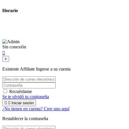
Horario
Lunes a Viernes: 8:00 a 22:00
Sábado: 9:00 a 22:00
Sin conexión

×
Existente Affiliate
Ingrese a su cuenta
Recuérdame
Se te olvidó tu contraseña


Iniciar sesión
¿No tienen en cuenta? Cree uno aquí
Restablecer la contraseña