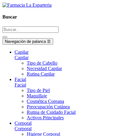
Buscar
Navegación de palanca
☰
Capilar
Capilar
Tipo de Cabello
Necesidad Capilar
Rutina Capilar
Facial
Facial
Tipo de Piel
Maquillaje
Cosmética Coreana
Preocupación Cutánea
Rutina de Cuidado Facial
Activos Principales
Corporal
Corporal
Higiene Corporal