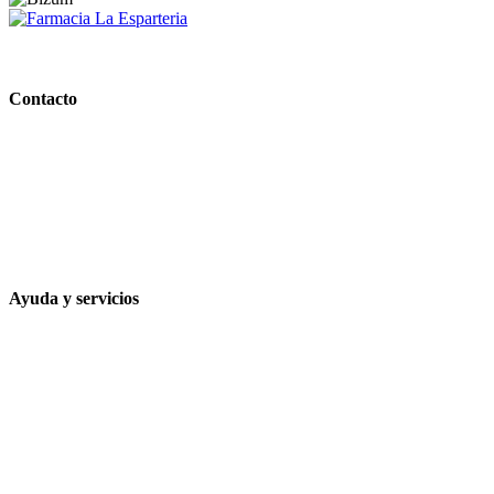
PARAFARMACIA LA ESPARTERIA
Contacto
Calle Rodríguez Marín, 8 14002, Córdoba
957 472 763
648 167 760
contacto@farmacialaesparteria.es
Ayuda y servicios
Tiempo estimado para la entrega
Métodos de pago
Política de privacidad
Política de cookies
Términos y condiciones legales