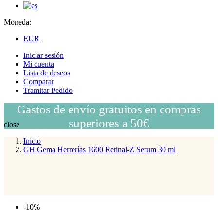
Moneda:
EUR
Iniciar sesión
Mi cuenta
Lista de deseos
Comparar
Tramitar Pedido
Gastos de envío gratuitos en compras
superiores a 50€
close
Inicio
GH Gema Herrerías 1600 Retinal-Z Serum 30 ml
-10%