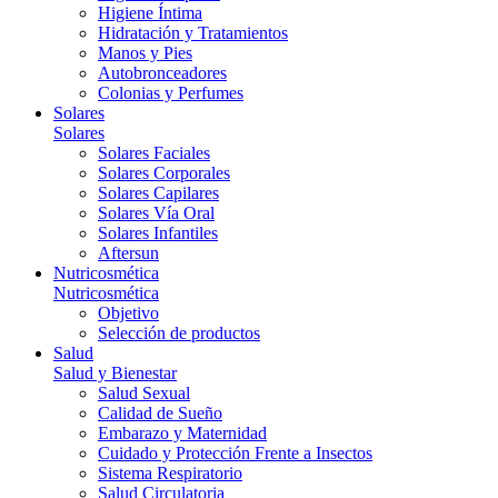
Higiene Íntima
Hidratación y Tratamientos
Manos y Pies
Autobronceadores
Colonias y Perfumes
Solares
Solares
Solares Faciales
Solares Corporales
Solares Capilares
Solares Vía Oral
Solares Infantiles
Aftersun
Nutricosmética
Nutricosmética
Objetivo
Selección de productos
Salud
Salud y Bienestar
Salud Sexual
Calidad de Sueño
Embarazo y Maternidad
Cuidado y Protección Frente a Insectos
Sistema Respiratorio
Salud Circulatoria