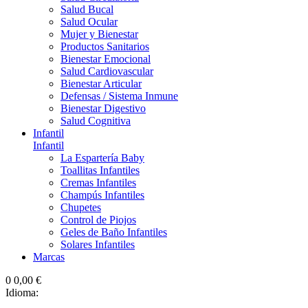
Salud Bucal
Salud Ocular
Mujer y Bienestar
Productos Sanitarios
Bienestar Emocional
Salud Cardiovascular
Bienestar Articular
Defensas / Sistema Inmune
Bienestar Digestivo
Salud Cognitiva
Infantil
Infantil
La Espartería Baby
Toallitas Infantiles
Cremas Infantiles
Champús Infantiles
Chupetes
Control de Piojos
Geles de Baño Infantiles
Solares Infantiles
Marcas
0
0,00 €
Idioma: