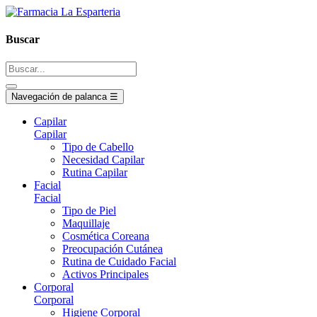
Buscar
Navegación de palanca
☰
Capilar
Capilar
Tipo de Cabello
Necesidad Capilar
Rutina Capilar
Facial
Facial
Tipo de Piel
Maquillaje
Cosmética Coreana
Preocupación Cutánea
Rutina de Cuidado Facial
Activos Principales
Corporal
Corporal
Higiene Corporal