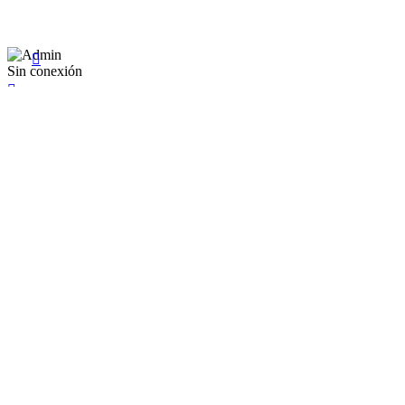
Sábado: 9:00 a 22:00

Sin conexión

×
Existente Affiliate
Ingrese a su cuenta
Recuérdame
Se te olvidó tu contraseña


Iniciar sesión
¿No tienen en cuenta? Cree uno aquí
Restablecer la contraseña


Restablecer la contraseña
Nuevo registro de cuenta