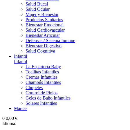
Salud Bucal
Salud Ocular
Mujer y Bienestar
Productos Sanitarios
Bienestar Emocional
Salud Cardiovascular
Bienestar Articular
Defensas / Sistema Inmune
Bienestar Digestivo
Salud Cognitiva
Infantil
Infantil
La Espartería Baby
Toallitas Infantiles
Cremas Infantiles
Champús Infantiles
Chupetes
Control de Piojos
Geles de Baño Infantiles
Solares Infantiles
Marcas
0
0,00 €
Idioma: