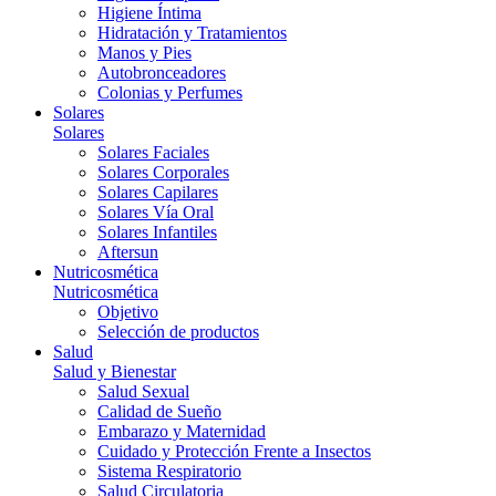
Higiene Íntima
Hidratación y Tratamientos
Manos y Pies
Autobronceadores
Colonias y Perfumes
Solares
Solares
Solares Faciales
Solares Corporales
Solares Capilares
Solares Vía Oral
Solares Infantiles
Aftersun
Nutricosmética
Nutricosmética
Objetivo
Selección de productos
Salud
Salud y Bienestar
Salud Sexual
Calidad de Sueño
Embarazo y Maternidad
Cuidado y Protección Frente a Insectos
Sistema Respiratorio
Salud Circulatoria