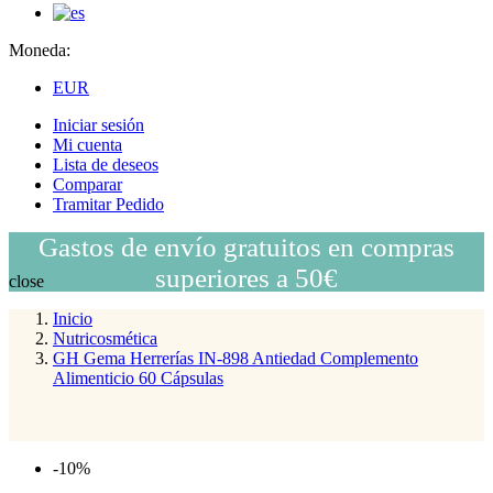
Moneda:
EUR
Iniciar sesión
Mi cuenta
Lista de deseos
Comparar
Tramitar Pedido
Gastos de envío gratuitos en compras
superiores a 50€
close
Inicio
Nutricosmética
GH Gema Herrerías IN-898 Antiedad Complemento
Alimenticio 60 Cápsulas
-10%