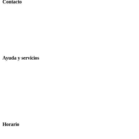
Contacto
Calle Rodríguez Marín, 8 14002, Córdoba
957 472 763
648 167 760
contacto@farmacialaesparteria.es
Ayuda y servicios
Tiempo estimado para la entrega
Métodos de pago
Política de privacidad
Política de cookies
Términos y condiciones legales
Horario
Lunes a Viernes: 8:00 a 22:00