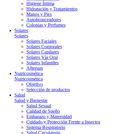
Higiene Íntima
Hidratación y Tratamientos
Manos y Pies
Autobronceadores
Colonias y Perfumes
Solares
Solares
Solares Faciales
Solares Corporales
Solares Capilares
Solares Vía Oral
Solares Infantiles
Aftersun
Nutricosmética
Nutricosmética
Objetivo
Selección de productos
Salud
Salud y Bienestar
Salud Sexual
Calidad de Sueño
Embarazo y Maternidad
Cuidado y Protección Frente a Insectos
Sistema Respiratorio
Salud Circulatoria