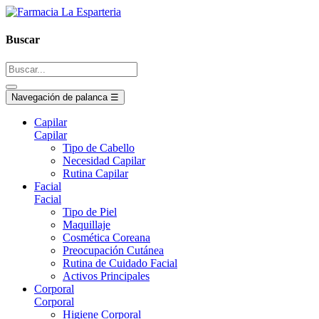
Buscar
Navegación de palanca
☰
Capilar
Capilar
Tipo de Cabello
Necesidad Capilar
Rutina Capilar
Facial
Facial
Tipo de Piel
Maquillaje
Cosmética Coreana
Preocupación Cutánea
Rutina de Cuidado Facial
Activos Principales
Corporal
Corporal
Higiene Corporal