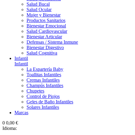
Salud Bucal
Salud Ocular
Mujer y Bienestar
Productos Sanitarios
Bienestar Emocional
Salud Cardiovascular
Bienestar Articular
Defensas / Sistema Inmune
Bienestar Digestivo
Salud Cognitiva
Infantil
Infantil
La Espartería Baby
Toallitas Infantiles
Cremas Infantiles
Champús Infantiles
Chupetes
Control de Piojos
Geles de Baño Infantiles
Solares Infantiles
Marcas
0
0,00 €
Idioma: