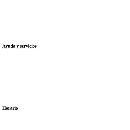
Calle Rodríguez Marín, 8 14002, Córdoba
957 472 763
648 167 760
contacto@farmacialaesparteria.es
Ayuda y servicios
Tiempo estimado para la entrega
Métodos de pago
Política de privacidad
Política de cookies
Términos y condiciones legales
Horario
Lunes a Viernes: 8:00 a 22:00
Sábado: 9:00 a 22:00