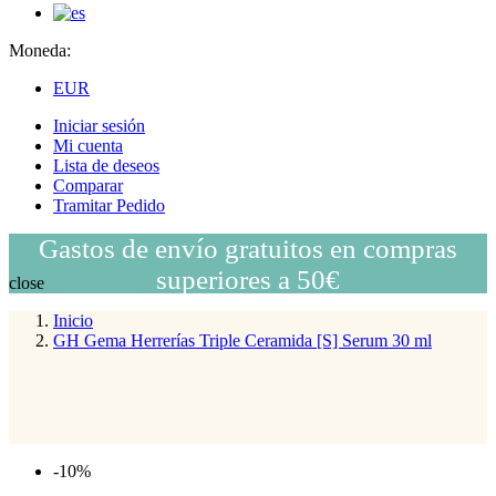
Moneda:
EUR
Iniciar sesión
Mi cuenta
Lista de deseos
Comparar
Tramitar Pedido
Gastos de envío gratuitos en compras
superiores a 50€
close
Inicio
GH Gema Herrerías Triple Ceramida [S] Serum 30 ml
-10%