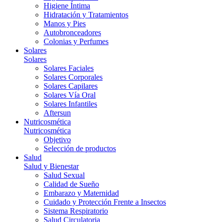
Higiene Íntima
Hidratación y Tratamientos
Manos y Pies
Autobronceadores
Colonias y Perfumes
Solares
Solares
Solares Faciales
Solares Corporales
Solares Capilares
Solares Vía Oral
Solares Infantiles
Aftersun
Nutricosmética
Nutricosmética
Objetivo
Selección de productos
Salud
Salud y Bienestar
Salud Sexual
Calidad de Sueño
Embarazo y Maternidad
Cuidado y Protección Frente a Insectos
Sistema Respiratorio
Salud Circulatoria