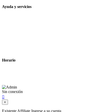
Ayuda y servicios
Tiempo estimado para la entrega
Métodos de pago
Política de privacidad
Política de cookies
Términos y condiciones legales
Horario
Lunes a Viernes: 8:00 a 22:00
Sábado: 9:00 a 22:00
Sin conexión

×
Existente Affiliate
Ingrese a su cuenta