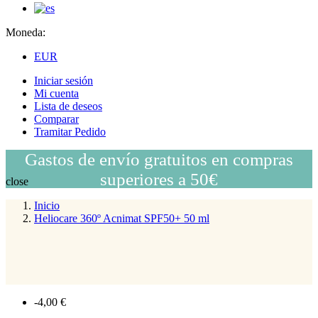
Moneda:
EUR
Iniciar sesión
Mi cuenta
Lista de deseos
Comparar
Tramitar Pedido
Gastos de envío gratuitos en compras
superiores a 50€
close
Inicio
Heliocare 360º Acnimat SPF50+ 50 ml
-4,00 €