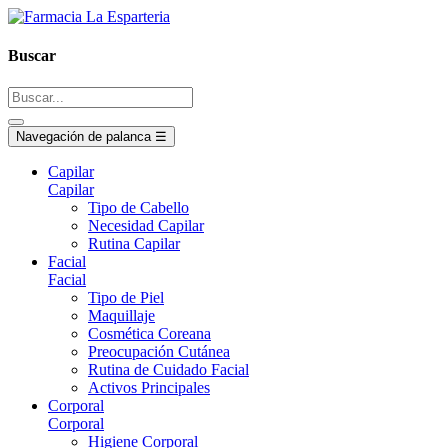
Buscar
Navegación de palanca
☰
Capilar
Capilar
Tipo de Cabello
Necesidad Capilar
Rutina Capilar
Facial
Facial
Tipo de Piel
Maquillaje
Cosmética Coreana
Preocupación Cutánea
Rutina de Cuidado Facial
Activos Principales
Corporal
Corporal
Higiene Corporal