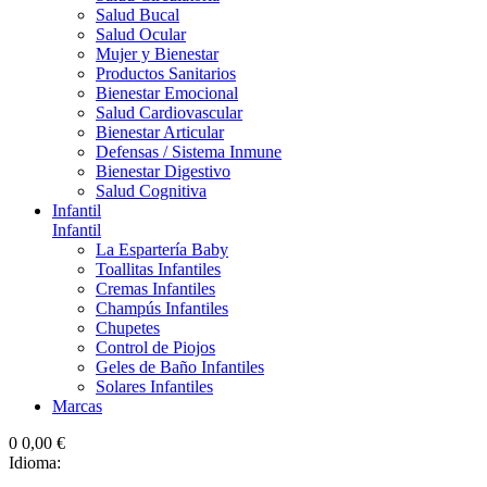
Salud Bucal
Salud Ocular
Mujer y Bienestar
Productos Sanitarios
Bienestar Emocional
Salud Cardiovascular
Bienestar Articular
Defensas / Sistema Inmune
Bienestar Digestivo
Salud Cognitiva
Infantil
Infantil
La Espartería Baby
Toallitas Infantiles
Cremas Infantiles
Champús Infantiles
Chupetes
Control de Piojos
Geles de Baño Infantiles
Solares Infantiles
Marcas
0
0,00 €
Idioma: