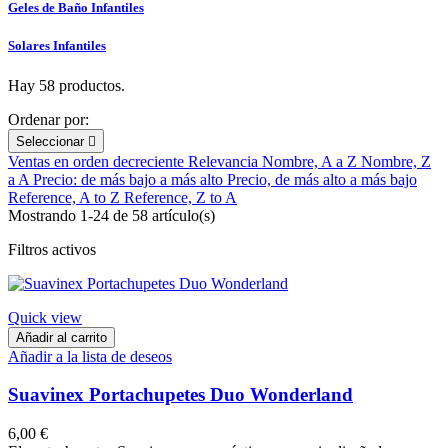
Geles de Baño Infantiles
Solares Infantiles
Hay 58 productos.
Ordenar por:
Seleccionar

Ventas en orden decreciente
Relevancia
Nombre, A a Z
Nombre, Z
a A
Precio: de más bajo a más alto
Precio, de más alto a más bajo
Reference, A to Z
Reference, Z to A
Mostrando 1-24 de 58 artículo(s)
Filtros activos
Quick view
Añadir al carrito
Añadir a la lista de deseos
Suavinex Portachupetes Duo Wonderland
6,00 €