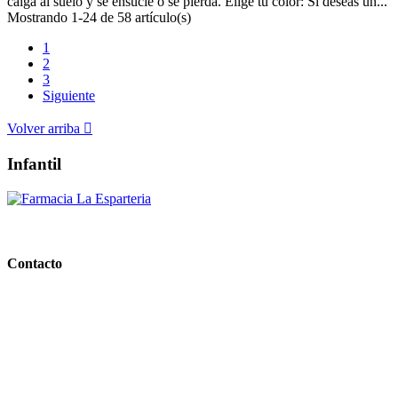
caiga al suelo y se ensucie o se pierda. Elige tu color: Si deseas un...
Mostrando 1-24 de 58 artículo(s)
1
2
3
Siguiente
Volver arriba

Infantil
PARAFARMACIA LA ESPARTERIA
Contacto
Calle Rodríguez Marín, 8 14002, Córdoba
957 472 763
648 167 760
contacto@farmacialaesparteria.es