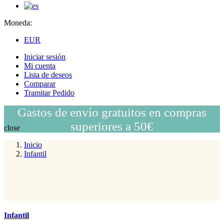
Moneda:
EUR
Iniciar sesión
Mi cuenta
Lista de deseos
Comparar
Tramitar Pedido
Gastos de envío gratuitos en compras
superiores a 50€
close
Inicio
Infantil
Infantil