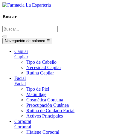
Buscar
Navegación de palanca
☰
Capilar
Capilar
Tipo de Cabello
Necesidad Capilar
Rutina Capilar
Facial
Facial
Tipo de Piel
Maquillaje
Cosmética Coreana
Preocupación Cutánea
Rutina de Cuidado Facial
Activos Principales
Corporal
Corporal
Higiene Corporal