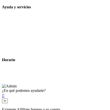
Ayuda y servicios
Tiempo estimado para la entrega
Métodos de pago
Política de privacidad
Política de cookies
Términos y condiciones legales
Horario
Lunes a Viernes: 8:00 a 22:00
Sábado: 9:00 a 22:00
¿En qué podemos ayudarte?

×
Existente Affiliate
Ingrese a su cuenta