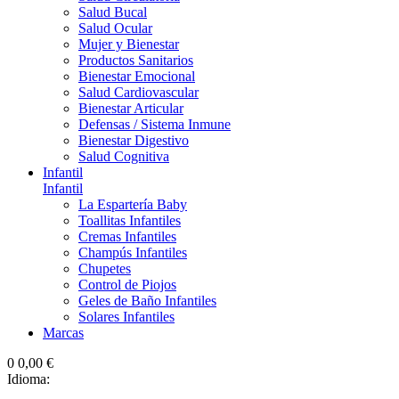
Salud Bucal
Salud Ocular
Mujer y Bienestar
Productos Sanitarios
Bienestar Emocional
Salud Cardiovascular
Bienestar Articular
Defensas / Sistema Inmune
Bienestar Digestivo
Salud Cognitiva
Infantil
Infantil
La Espartería Baby
Toallitas Infantiles
Cremas Infantiles
Champús Infantiles
Chupetes
Control de Piojos
Geles de Baño Infantiles
Solares Infantiles
Marcas
0
0,00 €
Idioma: