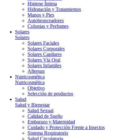
Higiene Íntima
Hidratación y Tratamientos
Manos y Pies
Autobronceadores
Colonias y Perfumes
Solares
Solares
Solares Faciales
Solares Corporales
Solares Capilares
Solares Vía Oral
Solares Infantiles
Aftersun
Nutricosmética
Nutricosmética
Objetivo
Selección de productos
Salud
Salud y Bienestar
Salud Sexual
Calidad de Sueño
Embarazo y Maternidad
Cuidado y Protección Frente a Insectos
Sistema Respiratorio
Salud Circulatoria