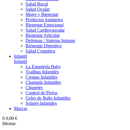
Salud Bucal
Salud Ocular
Mujer y Bienestar
Productos Sanitarios
Bienestar Emocional
Salud Cardiovascular
Bienestar Articular
Defensas / Sistema Inmune
Bienestar Digestivo
Salud Cognitiva
Infantil
Infantil
La Espartería Baby
Toallitas Infantiles
Cremas Infantiles
Champús Infantiles
Chupetes
Control de Piojos
Geles de Baño Infantiles
Solares Infantiles
Marcas
0
0,00 €
Idioma: