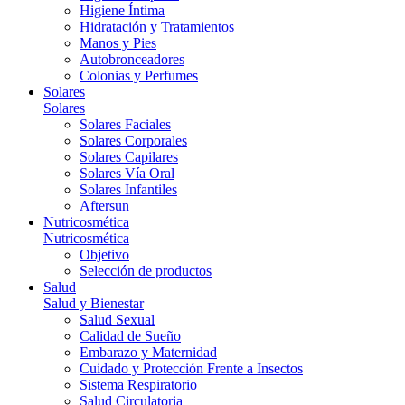
Higiene Íntima
Hidratación y Tratamientos
Manos y Pies
Autobronceadores
Colonias y Perfumes
Solares
Solares
Solares Faciales
Solares Corporales
Solares Capilares
Solares Vía Oral
Solares Infantiles
Aftersun
Nutricosmética
Nutricosmética
Objetivo
Selección de productos
Salud
Salud y Bienestar
Salud Sexual
Calidad de Sueño
Embarazo y Maternidad
Cuidado y Protección Frente a Insectos
Sistema Respiratorio
Salud Circulatoria