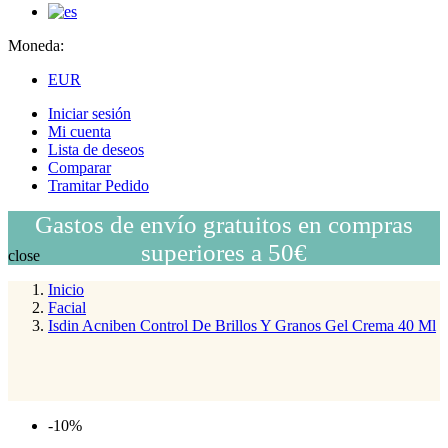
Moneda:
EUR
Iniciar sesión
Mi cuenta
Lista de deseos
Comparar
Tramitar Pedido
Gastos de envío gratuitos en compras
superiores a 50€
close
Inicio
Facial
Isdin Acniben Control De Brillos Y Granos Gel Crema 40 Ml
-10%