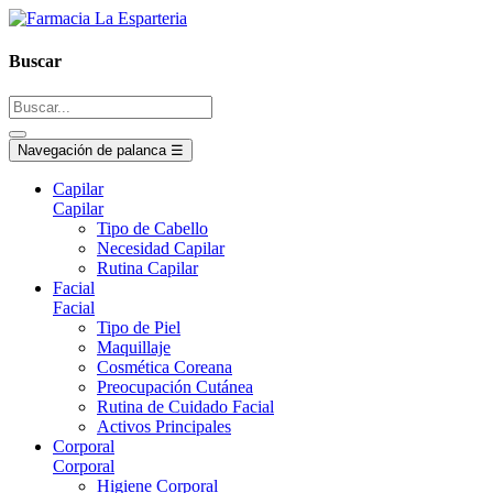
Buscar
Navegación de palanca
☰
Capilar
Capilar
Tipo de Cabello
Necesidad Capilar
Rutina Capilar
Facial
Facial
Tipo de Piel
Maquillaje
Cosmética Coreana
Preocupación Cutánea
Rutina de Cuidado Facial
Activos Principales
Corporal
Corporal
Higiene Corporal