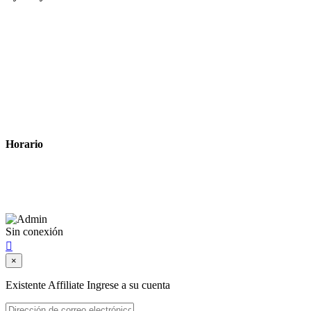
Tiempo estimado para la entrega
Métodos de pago
Política de privacidad
Política de cookies
Términos y condiciones legales
Horario
Lunes a Viernes: 8:00 a 22:00
Sábado: 9:00 a 22:00
Sin conexión

×
Existente Affiliate
Ingrese a su cuenta