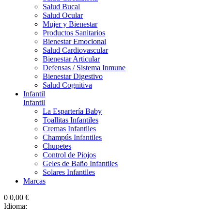
Salud Bucal
Salud Ocular
Mujer y Bienestar
Productos Sanitarios
Bienestar Emocional
Salud Cardiovascular
Bienestar Articular
Defensas / Sistema Inmune
Bienestar Digestivo
Salud Cognitiva
Infantil
Infantil
La Espartería Baby
Toallitas Infantiles
Cremas Infantiles
Champús Infantiles
Chupetes
Control de Piojos
Geles de Baño Infantiles
Solares Infantiles
Marcas
0
0,00 €
Idioma: