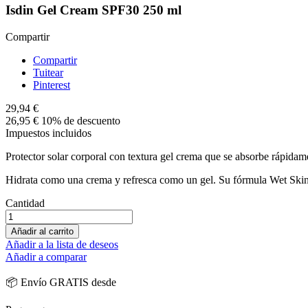
Isdin Gel Cream SPF30 250 ml
Compartir
Compartir
Tuitear
Pinterest
29,94 €
26,95 €
10% de descuento
Impuestos incluidos
Protector solar corporal con textura gel crema que se absorbe rápidam
Hidrata como una crema y refresca como un gel. Su fórmula Wet Skin fa
Cantidad
Añadir al carrito
Añadir a la lista de deseos
Añadir a comparar
📦 Envío GRATIS desde