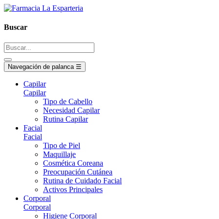
Buscar
Navegación de palanca
☰
Capilar
Capilar
Tipo de Cabello
Necesidad Capilar
Rutina Capilar
Facial
Facial
Tipo de Piel
Maquillaje
Cosmética Coreana
Preocupación Cutánea
Rutina de Cuidado Facial
Activos Principales
Corporal
Corporal
Higiene Corporal