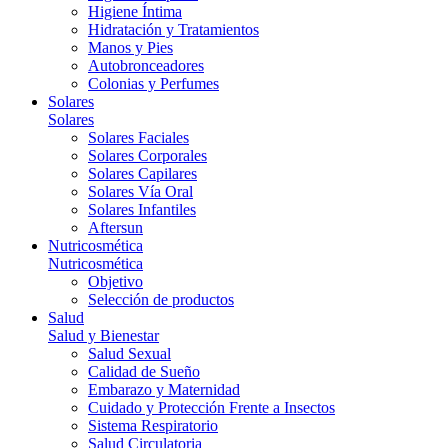
Higiene Íntima
Hidratación y Tratamientos
Manos y Pies
Autobronceadores
Colonias y Perfumes
Solares
Solares
Solares Faciales
Solares Corporales
Solares Capilares
Solares Vía Oral
Solares Infantiles
Aftersun
Nutricosmética
Nutricosmética
Objetivo
Selección de productos
Salud
Salud y Bienestar
Salud Sexual
Calidad de Sueño
Embarazo y Maternidad
Cuidado y Protección Frente a Insectos
Sistema Respiratorio
Salud Circulatoria