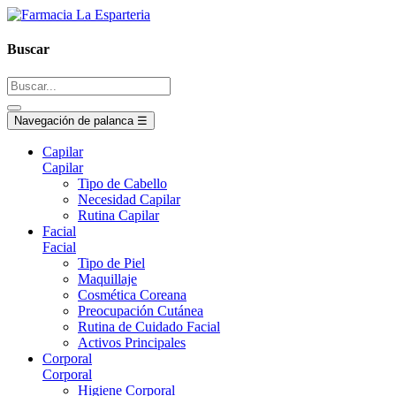
Buscar
Navegación de palanca
☰
Capilar
Capilar
Tipo de Cabello
Necesidad Capilar
Rutina Capilar
Facial
Facial
Tipo de Piel
Maquillaje
Cosmética Coreana
Preocupación Cutánea
Rutina de Cuidado Facial
Activos Principales
Corporal
Corporal
Higiene Corporal