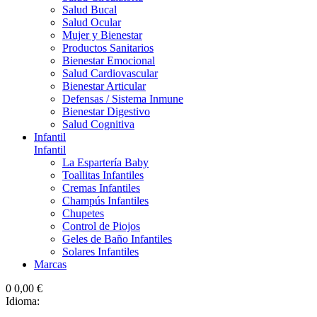
Salud Bucal
Salud Ocular
Mujer y Bienestar
Productos Sanitarios
Bienestar Emocional
Salud Cardiovascular
Bienestar Articular
Defensas / Sistema Inmune
Bienestar Digestivo
Salud Cognitiva
Infantil
Infantil
La Espartería Baby
Toallitas Infantiles
Cremas Infantiles
Champús Infantiles
Chupetes
Control de Piojos
Geles de Baño Infantiles
Solares Infantiles
Marcas
0
0,00 €
Idioma: