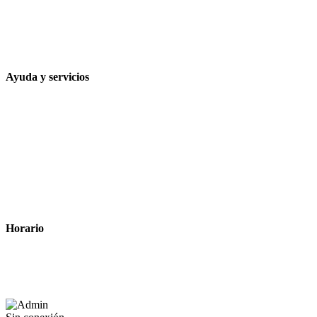
957 472 763
648 167 760
contacto@farmacialaesparteria.es
Ayuda y servicios
Tiempo estimado para la entrega
Métodos de pago
Política de privacidad
Política de cookies
Términos y condiciones legales
Horario
Lunes a Viernes: 8:00 a 22:00
Sábado: 9:00 a 22:00