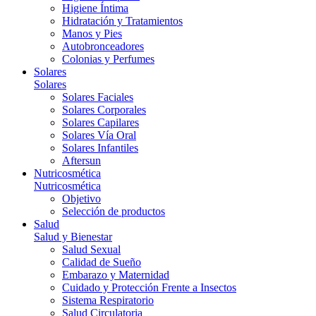
Higiene Íntima
Hidratación y Tratamientos
Manos y Pies
Autobronceadores
Colonias y Perfumes
Solares
Solares
Solares Faciales
Solares Corporales
Solares Capilares
Solares Vía Oral
Solares Infantiles
Aftersun
Nutricosmética
Nutricosmética
Objetivo
Selección de productos
Salud
Salud y Bienestar
Salud Sexual
Calidad de Sueño
Embarazo y Maternidad
Cuidado y Protección Frente a Insectos
Sistema Respiratorio
Salud Circulatoria