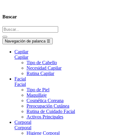
Buscar
Navegación de palanca
☰
Capilar
Capilar
Tipo de Cabello
Necesidad Capilar
Rutina Capilar
Facial
Facial
Tipo de Piel
Maquillaje
Cosmética Coreana
Preocupación Cutánea
Rutina de Cuidado Facial
Activos Principales
Corporal
Corporal
Higiene Corporal