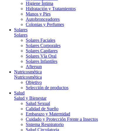
Higiene Íntima
Hidratación y Tratamientos
Manos y Pies
Autobronceadores
Colonias y Perfumes
Solares
Solares
Solares Faciales
Solares Corporales
Solares Capilares
Solares Vía Oral
Solares Infantiles
Aftersun
Nutricosmética
Nutricosmética
Objetivo
Selección de productos
Salud
Salud y Bienestar
Salud Sexual
Calidad de Sueño
Embarazo y Maternidad
Cuidado y Protección Frente a Insectos
Sistema Respiratorio
Salud Circulatoria