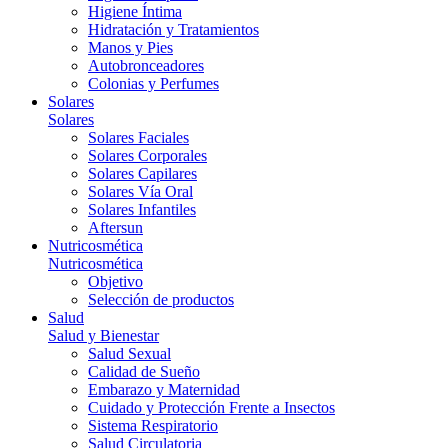
Higiene Íntima
Hidratación y Tratamientos
Manos y Pies
Autobronceadores
Colonias y Perfumes
Solares
Solares
Solares Faciales
Solares Corporales
Solares Capilares
Solares Vía Oral
Solares Infantiles
Aftersun
Nutricosmética
Nutricosmética
Objetivo
Selección de productos
Salud
Salud y Bienestar
Salud Sexual
Calidad de Sueño
Embarazo y Maternidad
Cuidado y Protección Frente a Insectos
Sistema Respiratorio
Salud Circulatoria