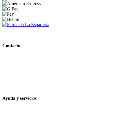
PARAFARMACIA LA ESPARTERIA
Contacto
Calle Rodríguez Marín, 8 14002, Córdoba
957 472 763
648 167 760
contacto@farmacialaesparteria.es
Ayuda y servicios
Tiempo estimado para la entrega
Métodos de pago
Política de privacidad