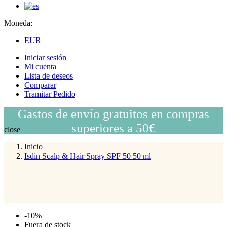
Moneda:
EUR
Iniciar sesión
Mi cuenta
Lista de deseos
Comparar
Tramitar Pedido
Gastos de envío gratuitos en compras
superiores a 50€
close
Inicio
Isdin Scalp & Hair Spray SPF 50 50 ml
-10%
Fuera de stock