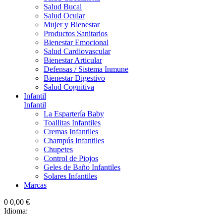
Salud Bucal
Salud Ocular
Mujer y Bienestar
Productos Sanitarios
Bienestar Emocional
Salud Cardiovascular
Bienestar Articular
Defensas / Sistema Inmune
Bienestar Digestivo
Salud Cognitiva
Infantil
Infantil
La Espartería Baby
Toallitas Infantiles
Cremas Infantiles
Champús Infantiles
Chupetes
Control de Piojos
Geles de Baño Infantiles
Solares Infantiles
Marcas
0
0,00 €
Idioma: