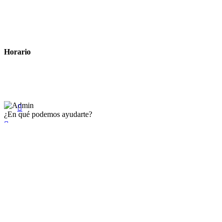
Política de cookies
Términos y condiciones legales
Horario
Lunes a Viernes: 8:00 a 22:00
Sábado: 9:00 a 22:00

¿En qué podemos ayudarte?

×
Existente Affiliate
Ingrese a su cuenta
Recuérdame
Se te olvidó tu contraseña


Iniciar sesión
¿No tienen en cuenta? Cree uno aquí