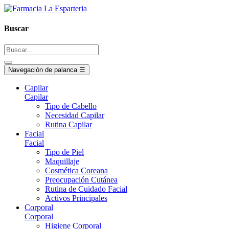
Buscar
Navegación de palanca
☰
Capilar
Capilar
Tipo de Cabello
Necesidad Capilar
Rutina Capilar
Facial
Facial
Tipo de Piel
Maquillaje
Cosmética Coreana
Preocupación Cutánea
Rutina de Cuidado Facial
Activos Principales
Corporal
Corporal
Higiene Corporal