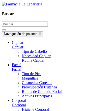
Buscar
Navegación de palanca
☰
Capilar
Capilar
Tipo de Cabello
Necesidad Capilar
Rutina Capilar
Facial
Facial
Tipo de Piel
Maquillaje
Cosmética Coreana
Preocupación Cutánea
Rutina de Cuidado Facial
Activos Principales
Corporal
Corporal
Higiene Corporal