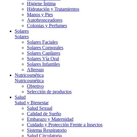
Higiene Íntima
Hidratación y Tratamientos
Manos y Pies
Autobronceadores
Colonias y Perfumes
Solares
Solares
Solares Faciales
Solares Corporales
Solares Capilares
Solares Vía Oral
Solares Infantiles
Aftersun
Nutricosmética
Nutricosmética
Objetivo
Selección de productos
Salud
Salud y Bienestar
Salud Sexual
Calidad de Sueño
Embarazo y Maternidad
Cuidado y Protección Frente a Insectos
Sistema Respiratorio
Salud Circulatoria