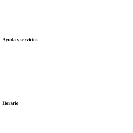
957 472 763
648 167 760
contacto@farmacialaesparteria.es
Ayuda y servicios
Tiempo estimado para la entrega
Métodos de pago
Política de privacidad
Política de cookies
Términos y condiciones legales
Horario
Lunes a Viernes: 8:00 a 22:00
Sábado: 9:00 a 22:00