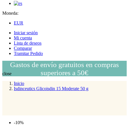
Moneda:
EUR
Iniciar sesión
Mi cuenta
Lista de deseos
Comparar
Tramitar Pedido
Gastos de envío gratuitos en compras
superiores a 50€
close
Inicio
Isdinceutics Glicoisdin 15 Moderate 50 g
-10%