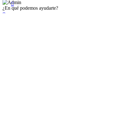

¿En qué podemos ayudarte?

×
Existente Affiliate
Ingrese a su cuenta
Recuérdame
Se te olvidó tu contraseña


Iniciar sesión
¿No tienen en cuenta? Cree uno aquí
Restablecer la contraseña


Restablecer la contraseña
Nuevo registro de cuenta
Mr.
Mrs.