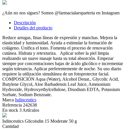
¿Aún no nos sigues? Somos @farmacialaesparteria en Instagram
Descripción
Detalles del producto
Reduce arrugas, finas líneas de expresión y manchas. Mejora la
elasticidad y luminosidad. Ayuda a estimular la formación de
colágeno. Unifica el tono. Fomenta el proceso de renovación
cutánea. Hidrata y retexturiza. Aplicar sobre la piel limpia
realizando un suave masaje hasta su total absorción. Empezar
siempre por concentraciones bajas de ácido glicólico e incrementar
según tolerancia. Aplicar preferentemente de noche. Su uso diario
requiere la utilización simultánea de un fotoprotector facial.
COMPOSICIÓN Aqua (Water), Alcohol Denat., Glycolic Acid,
Butylene Glycol, Aloe Barbadensis Leaf Juice, Ammonium
Hydroxide, Hydroxyethylcellulose, Disodium EDTA, Potassium
Sorbate, Sodium Benzoate.
Marca
Isdinceutics
Referencia
242638
En stock
3 Artículos
Isdinceutics Glicoisdin 15 Moderate 50 g
Cantidad