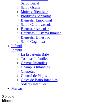
Salud Bucal
Salud Ocular
Mujer y Bienestar
Productos Sanitarios
Bienestar Emocional
Salud Cardiovascular
Bienestar Articular
Defensas / Sistema Inmune
Bienestar Digestivo
Salud Cognitiva
Infantil
Infantil
La Espartería Baby
Toallitas Infantiles
Cremas Infantiles
Champús Infantiles
Chupetes
Control de Piojos
Geles de Baño Infantiles
Solares Infantiles
Marcas
0
0,00 €
Idioma: