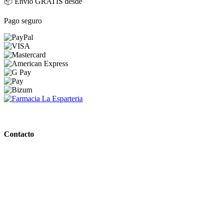
📦 Envío GRATIS desde
Pago seguro
PARAFARMACIA LA ESPARTERIA
Contacto
Calle Rodríguez Marín, 8 14002, Córdoba
957 472 763
648 167 760
contacto@farmacialaesparteria.es