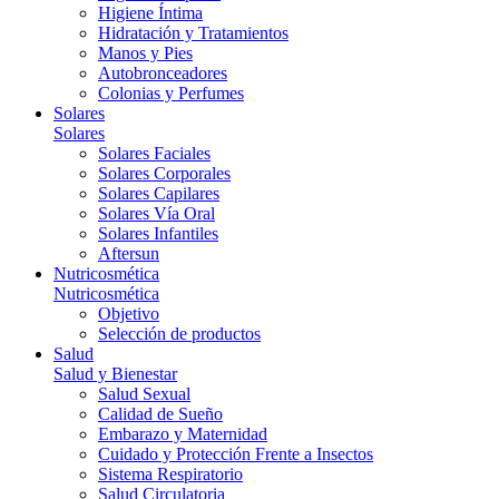
Higiene Íntima
Hidratación y Tratamientos
Manos y Pies
Autobronceadores
Colonias y Perfumes
Solares
Solares
Solares Faciales
Solares Corporales
Solares Capilares
Solares Vía Oral
Solares Infantiles
Aftersun
Nutricosmética
Nutricosmética
Objetivo
Selección de productos
Salud
Salud y Bienestar
Salud Sexual
Calidad de Sueño
Embarazo y Maternidad
Cuidado y Protección Frente a Insectos
Sistema Respiratorio
Salud Circulatoria