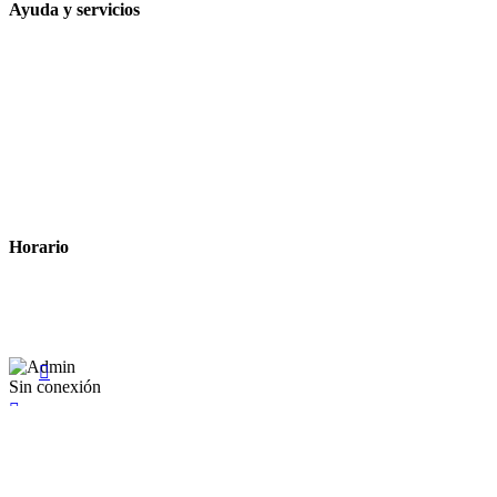
Ayuda y servicios
Tiempo estimado para la entrega
Métodos de pago
Política de privacidad
Política de cookies
Términos y condiciones legales
Horario
Lunes a Viernes: 8:00 a 22:00
Sábado: 9:00 a 22:00

Sin conexión

×
Existente Affiliate
Ingrese a su cuenta