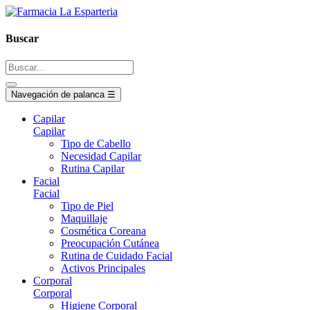
Buscar
Navegación de palanca
☰
Capilar
Capilar
Tipo de Cabello
Necesidad Capilar
Rutina Capilar
Facial
Facial
Tipo de Piel
Maquillaje
Cosmética Coreana
Preocupación Cutánea
Rutina de Cuidado Facial
Activos Principales
Corporal
Corporal
Higiene Corporal