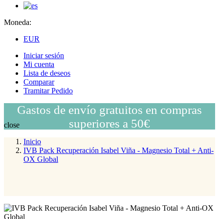
Moneda:
EUR
Iniciar sesión
Mi cuenta
Lista de deseos
Comparar
Tramitar Pedido
Gastos de envío gratuitos en compras
superiores a 50€
close
Inicio
IVB Pack Recuperación Isabel Viña - Magnesio Total + Anti-
OX Global