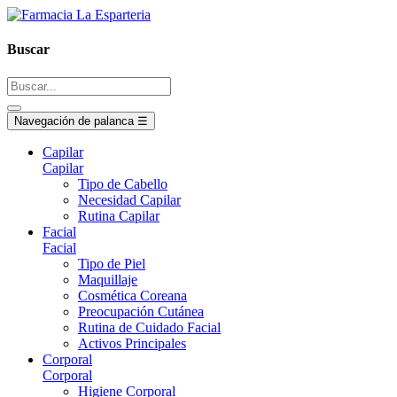
Buscar
Navegación de palanca
☰
Capilar
Capilar
Tipo de Cabello
Necesidad Capilar
Rutina Capilar
Facial
Facial
Tipo de Piel
Maquillaje
Cosmética Coreana
Preocupación Cutánea
Rutina de Cuidado Facial
Activos Principales
Corporal
Corporal
Higiene Corporal