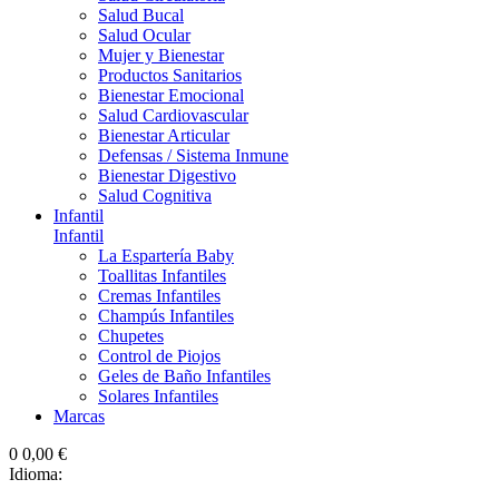
Salud Bucal
Salud Ocular
Mujer y Bienestar
Productos Sanitarios
Bienestar Emocional
Salud Cardiovascular
Bienestar Articular
Defensas / Sistema Inmune
Bienestar Digestivo
Salud Cognitiva
Infantil
Infantil
La Espartería Baby
Toallitas Infantiles
Cremas Infantiles
Champús Infantiles
Chupetes
Control de Piojos
Geles de Baño Infantiles
Solares Infantiles
Marcas
0
0,00 €
Idioma: