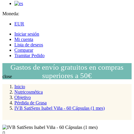
Moneda:
EUR
Iniciar sesión
Mi cuenta
Lista de deseos
Comparar
Tramitar Pedido
Gastos de envío gratuitos en compras
superiores a 50€
close
Inicio
Nutricosmética
Objetivo
Pérdida de Grasa
IVB SatiSens Isabel Viña - 60 Cápsulas (1 mes)
