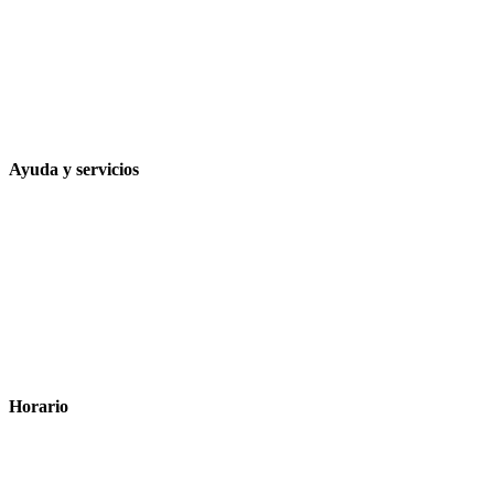
Calle Rodríguez Marín, 8 14002, Córdoba
957 472 763
648 167 760
contacto@farmacialaesparteria.es
Ayuda y servicios
Tiempo estimado para la entrega
Métodos de pago
Política de privacidad
Política de cookies
Términos y condiciones legales
Horario
Lunes a Viernes: 8:00 a 22:00
Sábado: 9:00 a 22:00