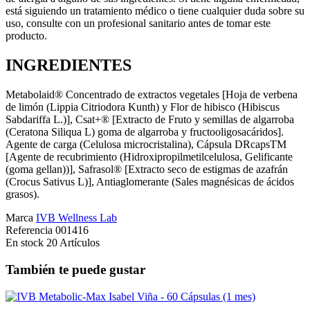
está siguiendo un tratamiento médico o tiene cualquier duda sobre su
uso, consulte con un profesional sanitario antes de tomar este
producto.
INGREDIENTES
Metabolaid® Concentrado de extractos vegetales [Hoja de verbena
de limón (Lippia Citriodora Kunth) y Flor de hibisco (Hibiscus
Sabdariffa L.)], Csat+® [Extracto de Fruto y semillas de algarroba
(Ceratona Siliqua L) goma de algarroba y fructooligosacáridos].
Agente de carga (Celulosa microcristalina), Cápsula DRcapsTM
[Agente de recubrimiento (Hidroxipropilmetilcelulosa, Gelificante
(goma gellan))], Safrasol® [Extracto seco de estigmas de azafrán
(Crocus Sativus L)], Antiaglomerante (Sales magnésicas de ácidos
grasos).
Marca
IVB Wellness Lab
Referencia
001416
En stock
20 Artículos
También te puede gustar