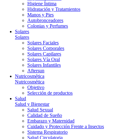
Higiene Íntima
Hidratación y Tratamientos
Manos y Pies
Autobronceadores
Colonias y Perfumes
Solares
Solares
Solares Faciales
Solares Corporales
Solares Capilares
Solares Vía Oral
Solares Infantiles
Aftersun
Nutricosmética
Nutricosmética
Objetivo
Selección de productos
Salud
Salud y Bienestar
Salud Sexual
Calidad de Sueño
Embarazo y Maternidad
Cuidado y Protección Frente a Insectos
Sistema Respiratorio
Salud Circulatoria