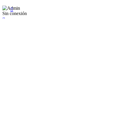

Sin conexión

×
Existente Affiliate
Ingrese a su cuenta
Recuérdame
Se te olvidó tu contraseña


Iniciar sesión
¿No tienen en cuenta? Cree uno aquí
Restablecer la contraseña


Restablecer la contraseña
Nuevo registro de cuenta
Mr.
Mrs.