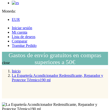
Moneda:
EUR
Iniciar sesión
Mi cuenta
Lista de deseos
Comparar
Tramitar Pedido
Gastos de envío gratuitos en compras
superiores a 50€
close
Inicio
La Espartería Acondicionador Redensificante, Reparador y
Protector Térmico190 ml