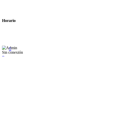
Política de cookies
Términos y condiciones legales
Horario
Lunes a Viernes: 8:00 a 22:00
Sábado: 9:00 a 22:00

Sin conexión

×
Existente Affiliate
Ingrese a su cuenta
Recuérdame
Se te olvidó tu contraseña


Iniciar sesión
¿No tienen en cuenta? Cree uno aquí