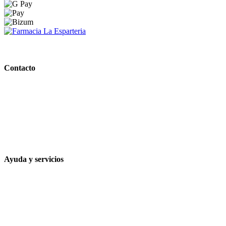
PARAFARMACIA LA ESPARTERIA
Contacto
Calle Rodríguez Marín, 8 14002, Córdoba
957 472 763
648 167 760
contacto@farmacialaesparteria.es
Ayuda y servicios
Tiempo estimado para la entrega
Métodos de pago
Política de privacidad