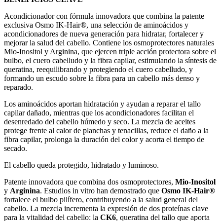
Acondicionador con fórmula innovadora que combina la patente
exclusiva Osmo IK-Hair®, una selección de aminoácidos y
acondicionadores de nueva generación para hidratar, fortalecer y
mejorar la salud del cabello. Contiene los osmoprotectores naturales
Mio-Inositol y Arginina, que ejercen triple acción protectora sobre el
bulbo, el cuero cabelludo y la fibra capilar, estimulando la síntesis de
queratina, reequilibrando y protegiendo el cuero cabelludo, y
formando un escudo sobre la fibra para un cabello más denso y
reparado.
Los aminoácidos aportan hidratación y ayudan a reparar el tallo
capilar dañado, mientras que los acondicionadores facilitan el
desenredado del cabello húmedo y seco. La mezcla de aceites
protege frente al calor de planchas y tenacillas, reduce el daño a la
fibra capilar, prolonga la duración del color y acorta el tiempo de
secado.
El cabello queda protegido, hidratado y luminoso.
Patente innovadora que combina dos osmoprotectores,
Mio-Inositol
y
Arginina
. Estudios in vitro han demostrado que
Osmo IK-Hair®
fortalece el bulbo pilífero, contribuyendo a la salud general del
cabello. La mezcla incrementa la expresión de dos proteínas clave
para la vitalidad del cabello: la
CK6
, queratina del tallo que aporta