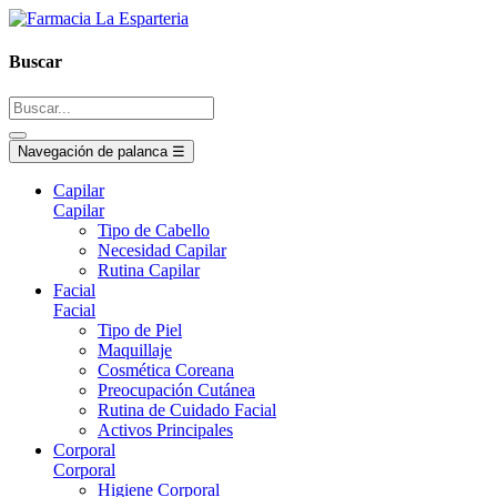
Buscar
Navegación de palanca
☰
Capilar
Capilar
Tipo de Cabello
Necesidad Capilar
Rutina Capilar
Facial
Facial
Tipo de Piel
Maquillaje
Cosmética Coreana
Preocupación Cutánea
Rutina de Cuidado Facial
Activos Principales
Corporal
Corporal
Higiene Corporal