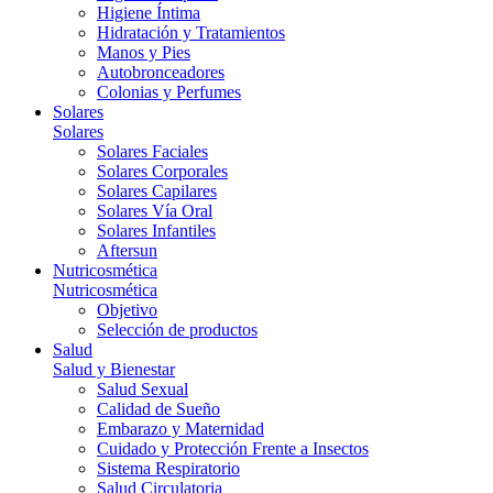
Higiene Íntima
Hidratación y Tratamientos
Manos y Pies
Autobronceadores
Colonias y Perfumes
Solares
Solares
Solares Faciales
Solares Corporales
Solares Capilares
Solares Vía Oral
Solares Infantiles
Aftersun
Nutricosmética
Nutricosmética
Objetivo
Selección de productos
Salud
Salud y Bienestar
Salud Sexual
Calidad de Sueño
Embarazo y Maternidad
Cuidado y Protección Frente a Insectos
Sistema Respiratorio
Salud Circulatoria