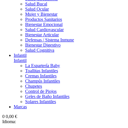
Salud Bucal
Salud Ocular
Mujer y Bienestar
Productos Sanitarios
Bienestar Emocional
Salud Cardiovascular
Bienestar Articular
Defensas / Sistema Inmune
Bienestar Digestivo
Salud Cognitiva
Infantil
Infantil
La Espartería Baby
Toallitas Infantiles
Cremas Infantiles
Champús Infantiles
Chupetes
Control de Piojos
Geles de Baño Infantiles
Solares Infantiles
Marcas
0
0,00 €
Idioma: