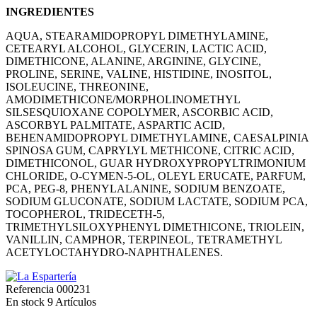
INGREDIENTES
AQUA, STEARAMIDOPROPYL DIMETHYLAMINE,
CETEARYL ALCOHOL, GLYCERIN, LACTIC ACID,
DIMETHICONE, ALANINE, ARGININE, GLYCINE,
PROLINE, SERINE, VALINE, HISTIDINE, INOSITOL,
ISOLEUCINE, THREONINE,
AMODIMETHICONE/MORPHOLINOMETHYL
SILSESQUIOXANE COPOLYMER, ASCORBIC ACID,
ASCORBYL PALMITATE, ASPARTIC ACID,
BEHENAMIDOPROPYL DIMETHYLAMINE, CAESALPINIA
SPINOSA GUM, CAPRYLYL METHICONE, CITRIC ACID,
DIMETHICONOL, GUAR HYDROXYPROPYLTRIMONIUM
CHLORIDE, O-CYMEN-5-OL, OLEYL ERUCATE, PARFUM,
PCA, PEG-8, PHENYLALANINE, SODIUM BENZOATE,
SODIUM GLUCONATE, SODIUM LACTATE, SODIUM PCA,
TOCOPHEROL, TRIDECETH-5,
TRIMETHYLSILOXYPHENYL DIMETHICONE, TRIOLEIN,
VANILLIN, CAMPHOR, TERPINEOL, TETRAMETHYL
ACETYLOCTAHYDRO-NAPHTHALENES.
Referencia
000231
En stock
9 Artículos