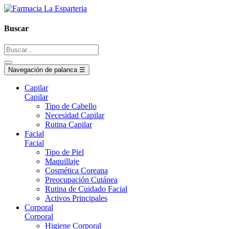
Buscar
Navegación de palanca
☰
Capilar
Capilar
Tipo de Cabello
Necesidad Capilar
Rutina Capilar
Facial
Facial
Tipo de Piel
Maquillaje
Cosmética Coreana
Preocupación Cutánea
Rutina de Cuidado Facial
Activos Principales
Corporal
Corporal
Higiene Corporal