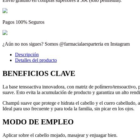
Envío gratuito en compras superiores a 50€ (sólo península).
Pagos 100% Seguros
¿Aún no nos sigues? Somos @farmacialaesparteria en Instagram
Descripción
Detalles del producto
BENEFICIOS CLAVE
La base tensoactiva innovadora, con matriz de polímero/tensoactivo, per
suave. Esto evita la acumulación de producto y garantiza un alto rendimi
Champú suave que protege e hidrata el cabello y el cuero cabelludo, a
Ideal para uso frecuente y para toda la familia, sin picar en los ojos.
MODO DE EMPLEO
Aplicar sobre el cabello mojado, masajear y enjuagar bien.