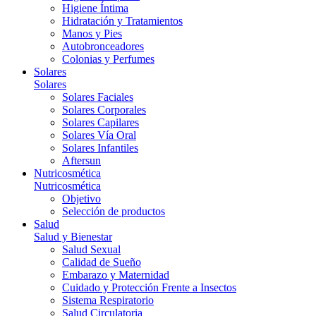
Higiene Íntima
Hidratación y Tratamientos
Manos y Pies
Autobronceadores
Colonias y Perfumes
Solares
Solares
Solares Faciales
Solares Corporales
Solares Capilares
Solares Vía Oral
Solares Infantiles
Aftersun
Nutricosmética
Nutricosmética
Objetivo
Selección de productos
Salud
Salud y Bienestar
Salud Sexual
Calidad de Sueño
Embarazo y Maternidad
Cuidado y Protección Frente a Insectos
Sistema Respiratorio
Salud Circulatoria