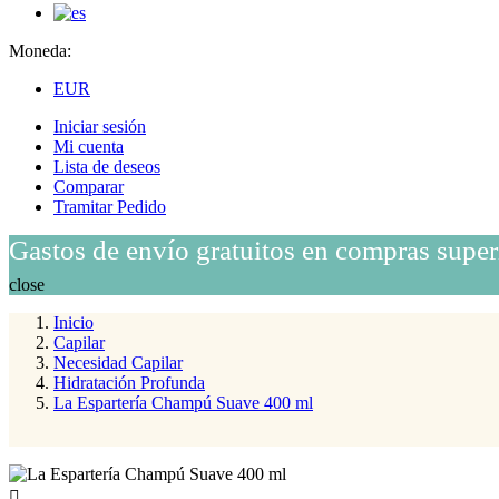
Moneda:
EUR
Iniciar sesión
Mi cuenta
Lista de deseos
Comparar
Tramitar Pedido
Gastos de envío gratuitos en compras super
close
Inicio
Capilar
Necesidad Capilar
Hidratación Profunda
La Espartería Champú Suave 400 ml
