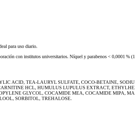
deal para uso diario.
boración con institutos universitarios. Níquel y parabenos < 0,0001 % (
IC ACID, TEA-LAURYL SULFATE, COCO-BETAINE, SODI
 CARNITINE HCL, HUMULUS LUPULUS EXTRACT, ETHYLH
ROPYLENE GLY­COL, COCAMIDE MEA, COCAMIDE MIPA, M
LOOL, SORBITOL, TREHALOSE.