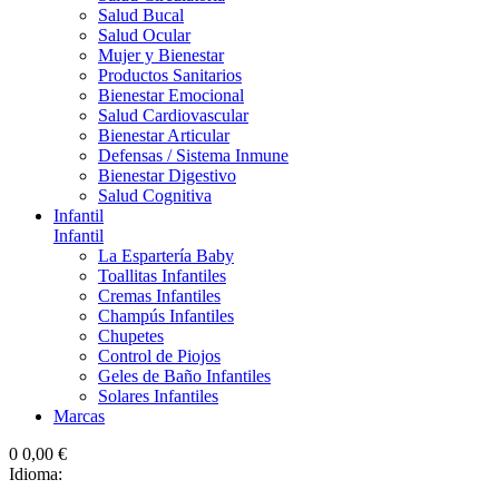
Salud Bucal
Salud Ocular
Mujer y Bienestar
Productos Sanitarios
Bienestar Emocional
Salud Cardiovascular
Bienestar Articular
Defensas / Sistema Inmune
Bienestar Digestivo
Salud Cognitiva
Infantil
Infantil
La Espartería Baby
Toallitas Infantiles
Cremas Infantiles
Champús Infantiles
Chupetes
Control de Piojos
Geles de Baño Infantiles
Solares Infantiles
Marcas
0
0,00 €
Idioma: