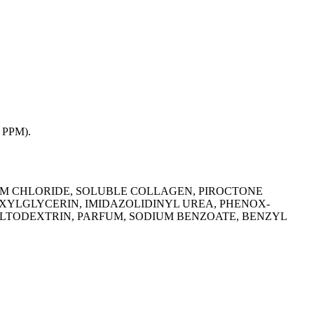
1 PPM).
UM CHLORIDE, SOLUBLE CO­LLAGEN, PIROCTONE
EXYLGLYCERIN, IMIDAZOLIDINYL UREA, PHENOX­
ALTODEXTRIN, PARFUM, SO­DIUM BENZOATE, BENZYL