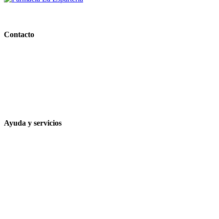
PARAFARMACIA LA ESPARTERIA
Contacto
Calle Rodríguez Marín, 8 14002, Córdoba
957 472 763
648 167 760
contacto@farmacialaesparteria.es
Ayuda y servicios
Tiempo estimado para la entrega
Métodos de pago
Política de privacidad
Política de cookies
Términos y condiciones legales