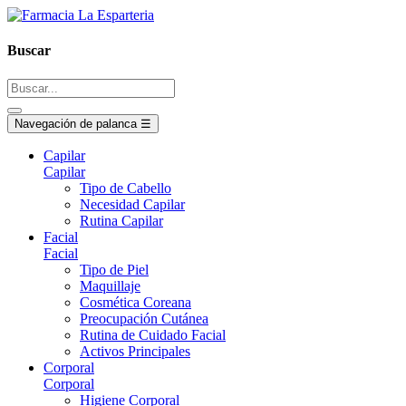
Buscar
Navegación de palanca
☰
Capilar
Capilar
Tipo de Cabello
Necesidad Capilar
Rutina Capilar
Facial
Facial
Tipo de Piel
Maquillaje
Cosmética Coreana
Preocupación Cutánea
Rutina de Cuidado Facial
Activos Principales
Corporal
Corporal
Higiene Corporal