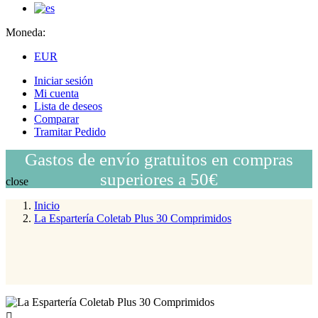
Moneda:
EUR
Iniciar sesión
Mi cuenta
Lista de deseos
Comparar
Tramitar Pedido
Gastos de envío gratuitos en compras
superiores a 50€
close
Inicio
La Espartería Coletab Plus 30 Comprimidos
