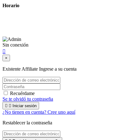
Horario
Lunes a Viernes: 8:00 a 22:00
Sábado: 9:00 a 22:00
Sin conexión

×
Existente Affiliate
Ingrese a su cuenta
Recuérdame
Se te olvidó tu contraseña


Iniciar sesión
¿No tienen en cuenta? Cree uno aquí
Restablecer la contraseña