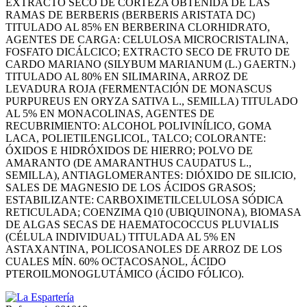
EXTRACTO SECO DE CORTEZA OBTENIDA DE LAS
RAMAS DE BERBERIS (BERBERIS ARISTATA DC)
TITULADO AL 85% EN BERBERINA CLORHIDRATO,
AGENTES DE CARGA: CELULOSA MICROCRISTALINA,
FOSFATO DICÁLCICO; EXTRACTO SECO DE FRUTO DE
CARDO MARIANO (SILYBUM MARIANUM (L.) GAERTN.)
TITULADO AL 80% EN SILIMARINA, ARROZ DE
LEVADURA ROJA (FERMENTACIÓN DE MONASCUS
PURPUREUS EN ORYZA SATIVA L., SEMILLA) TITULADO
AL 5% EN MONACOLINAS, AGENTES DE
RECUBRIMIENTO: ALCOHOL POLIVINÍLICO, GOMA
LACA, POLIETILENGLICOL, TALCO; COLORANTE:
ÓXIDOS E HIDRÓXIDOS DE HIERRO; POLVO DE
AMARANTO (DE AMARANTHUS CAUDATUS L.,
SEMILLA), ANTIAGLOMERANTES: DIÓXIDO DE SILICIO,
SALES DE MAGNESIO DE LOS ÁCIDOS GRASOS;
ESTABILIZANTE: CARBOXIMETILCELULOSA SÓDICA
RETICULADA; COENZIMA Q10 (UBIQUINONA), BIOMASA
DE ALGAS SECAS DE HAEMATOCOCCUS PLUVIALIS
(CÉLULA INDIVIDUAL) TITULADA AL 5% EN
ASTAXANTINA, POLICOSANOLES DE ARROZ DE LOS
CUALES MÍN. 60% OCTACOSANOL, ÁCIDO
PTEROILMONOGLUTÁMICO (ÁCIDO FÓLICO).