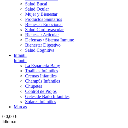
Salud Bucal
Salud Ocular
Mujer y Bienestar
Productos Sanitarios
Bienestar Emocional
Salud Cardiovascular
Bienestar Articular
Defensas / Sistema Inmune
Bienestar Digestivo
Salud Cognitiva
Infantil
Infantil
La Espartería Baby
Toallitas Infantiles
Cremas Infantiles
Champús Infantiles
Chupetes
Control de Piojos
Geles de Baño Infantiles
Solares Infantiles
Marcas
0
0,00 €
Idioma: