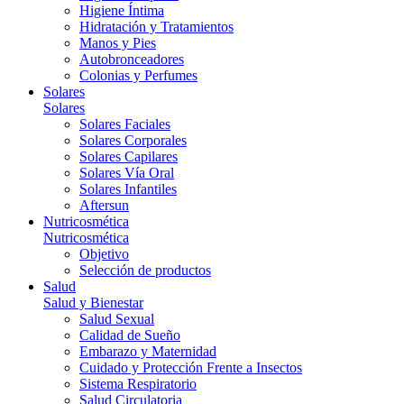
Higiene Íntima
Hidratación y Tratamientos
Manos y Pies
Autobronceadores
Colonias y Perfumes
Solares
Solares
Solares Faciales
Solares Corporales
Solares Capilares
Solares Vía Oral
Solares Infantiles
Aftersun
Nutricosmética
Nutricosmética
Objetivo
Selección de productos
Salud
Salud y Bienestar
Salud Sexual
Calidad de Sueño
Embarazo y Maternidad
Cuidado y Protección Frente a Insectos
Sistema Respiratorio
Salud Circulatoria