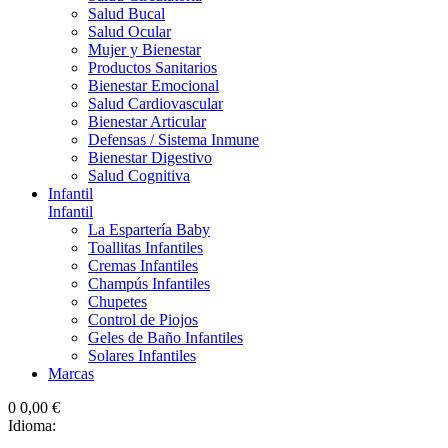
Salud Bucal
Salud Ocular
Mujer y Bienestar
Productos Sanitarios
Bienestar Emocional
Salud Cardiovascular
Bienestar Articular
Defensas / Sistema Inmune
Bienestar Digestivo
Salud Cognitiva
Infantil
Infantil
La Espartería Baby
Toallitas Infantiles
Cremas Infantiles
Champús Infantiles
Chupetes
Control de Piojos
Geles de Baño Infantiles
Solares Infantiles
Marcas
0
0,00 €
Idioma: