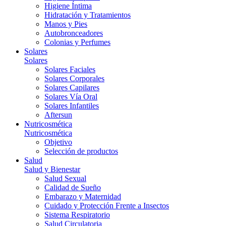
Higiene Íntima
Hidratación y Tratamientos
Manos y Pies
Autobronceadores
Colonias y Perfumes
Solares
Solares
Solares Faciales
Solares Corporales
Solares Capilares
Solares Vía Oral
Solares Infantiles
Aftersun
Nutricosmética
Nutricosmética
Objetivo
Selección de productos
Salud
Salud y Bienestar
Salud Sexual
Calidad de Sueño
Embarazo y Maternidad
Cuidado y Protección Frente a Insectos
Sistema Respiratorio
Salud Circulatoria