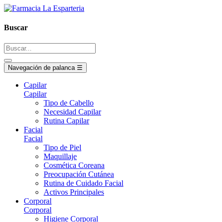
Buscar
Navegación de palanca
☰
Capilar
Capilar
Tipo de Cabello
Necesidad Capilar
Rutina Capilar
Facial
Facial
Tipo de Piel
Maquillaje
Cosmética Coreana
Preocupación Cutánea
Rutina de Cuidado Facial
Activos Principales
Corporal
Corporal
Higiene Corporal