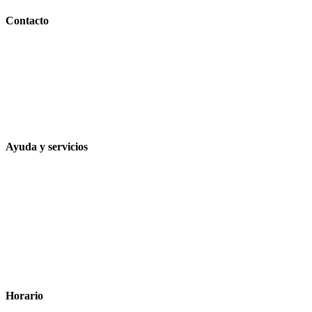
Contacto
Calle Rodríguez Marín, 8 14002, Córdoba
957 472 763
648 167 760
contacto@farmacialaesparteria.es
Ayuda y servicios
Tiempo estimado para la entrega
Métodos de pago
Política de privacidad
Política de cookies
Términos y condiciones legales
Horario