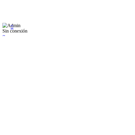
Lunes a Viernes: 8:00 a 22:00
Sábado: 9:00 a 22:00

Sin conexión

×
Existente Affiliate
Ingrese a su cuenta
Recuérdame
Se te olvidó tu contraseña


Iniciar sesión
¿No tienen en cuenta? Cree uno aquí
Restablecer la contraseña


Restablecer la contraseña
Nuevo registro de cuenta