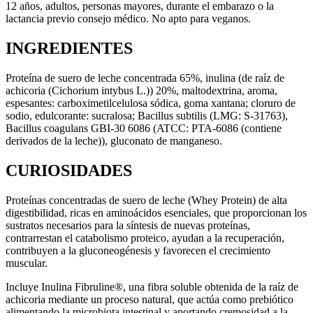
12 años, adultos, personas mayores, durante el embarazo o la
lactancia previo consejo médico. No apto para veganos.
INGREDIENTES
Proteína de suero de leche concentrada 65%, inulina (de raíz de
achicoria (Cichorium intybus L.)) 20%, maltodextrina, aroma,
espesantes: carboximetilcelulosa sódica, goma xantana; cloruro de
sodio, edulcorante: sucralosa; Bacillus subtilis (LMG: S-31763),
Bacillus coagulans GBI-30 6086 (ATCC: PTA-6086 (contiene
derivados de la leche)), gluconato de manganeso.
CURIOSIDADES
Proteínas concentradas de suero de leche (Whey Protein) de alta
digestibilidad, ricas en aminoácidos esenciales, que proporcionan los
sustratos necesarios para la síntesis de nuevas proteínas,
contrarrestan el catabolismo proteico, ayudan a la recuperación,
contribuyen a la gluconeogénesis y favorecen el crecimiento
muscular.
Incluye Inulina Fibruline®, una fibra soluble obtenida de la raíz de
achicoria mediante un proceso natural, que actúa como prebiótico
alimentando la microbiota intestinal y aportando cremosidad a la