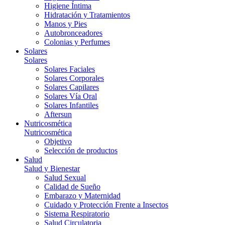
Higiene Íntima
Hidratación y Tratamientos
Manos y Pies
Autobronceadores
Colonias y Perfumes
Solares
Solares
Solares Faciales
Solares Corporales
Solares Capilares
Solares Vía Oral
Solares Infantiles
Aftersun
Nutricosmética
Nutricosmética
Objetivo
Selección de productos
Salud
Salud y Bienestar
Salud Sexual
Calidad de Sueño
Embarazo y Maternidad
Cuidado y Protección Frente a Insectos
Sistema Respiratorio
Salud Circulatoria