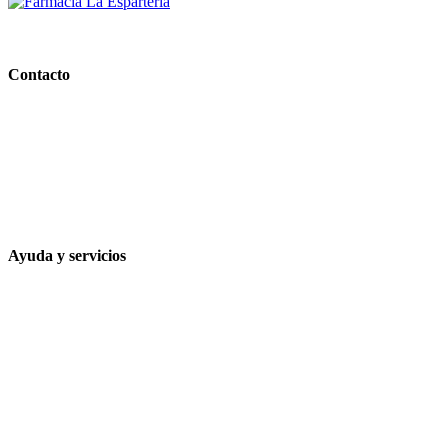
PARAFARMACIA LA ESPARTERIA
Contacto
Calle Rodríguez Marín, 8 14002, Córdoba
957 472 763
648 167 760
contacto@farmacialaesparteria.es
Ayuda y servicios
Tiempo estimado para la entrega
Métodos de pago
Política de privacidad
Política de cookies
Términos y condiciones legales