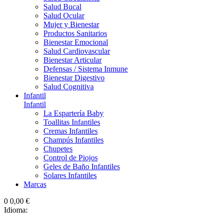
Salud Bucal
Salud Ocular
Mujer y Bienestar
Productos Sanitarios
Bienestar Emocional
Salud Cardiovascular
Bienestar Articular
Defensas / Sistema Inmune
Bienestar Digestivo
Salud Cognitiva
Infantil
Infantil
La Espartería Baby
Toallitas Infantiles
Cremas Infantiles
Champús Infantiles
Chupetes
Control de Piojos
Geles de Baño Infantiles
Solares Infantiles
Marcas
0
0,00 €
Idioma: