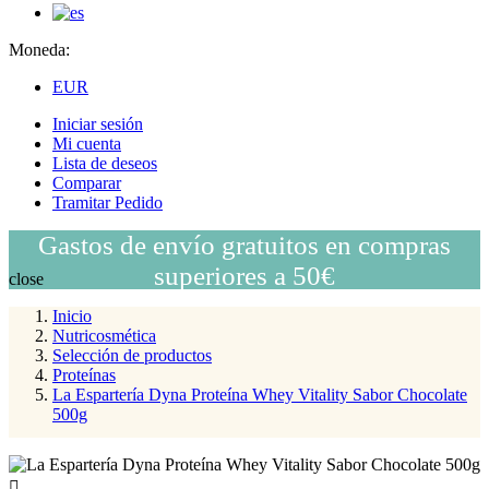
Moneda:
EUR
Iniciar sesión
Mi cuenta
Lista de deseos
Comparar
Tramitar Pedido
Gastos de envío gratuitos en compras
superiores a 50€
close
Inicio
Nutricosmética
Selección de productos
Proteínas
La Espartería Dyna Proteína Whey Vitality Sabor Chocolate
500g
