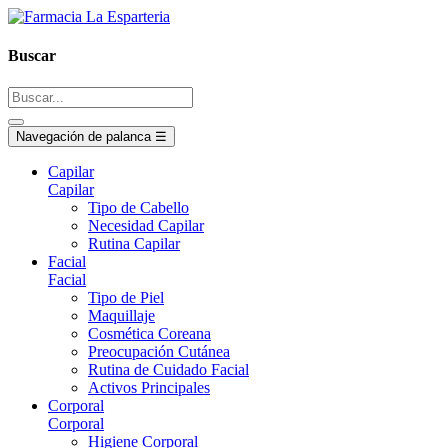
Buscar
Navegación de palanca
☰
Capilar
Capilar
Tipo de Cabello
Necesidad Capilar
Rutina Capilar
Facial
Facial
Tipo de Piel
Maquillaje
Cosmética Coreana
Preocupación Cutánea
Rutina de Cuidado Facial
Activos Principales
Corporal
Corporal
Higiene Corporal