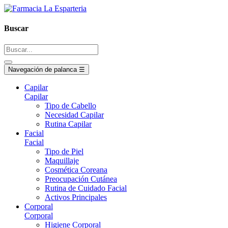
Buscar
Navegación de palanca
☰
Capilar
Capilar
Tipo de Cabello
Necesidad Capilar
Rutina Capilar
Facial
Facial
Tipo de Piel
Maquillaje
Cosmética Coreana
Preocupación Cutánea
Rutina de Cuidado Facial
Activos Principales
Corporal
Corporal
Higiene Corporal