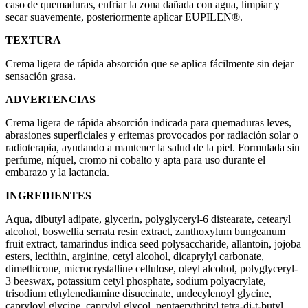
caso de quemaduras, enfriar la zona dañada con agua, limpiar y
secar suavemente, posteriormente aplicar EUPILEN®.
TEXTURA
Crema ligera de rápida absorción que se aplica fácilmente sin dejar
sensación grasa.
ADVERTENCIAS
Crema ligera de rápida absorción indicada para quemaduras leves,
abrasiones superficiales y eritemas provocados por radiación solar o
radioterapia, ayudando a mantener la salud de la piel. Formulada sin
perfume, níquel, cromo ni cobalto y apta para uso durante el
embarazo y la lactancia.
INGREDIENTES
Aqua, dibutyl adipate, glycerin, polyglyceryl-6 distearate, cetearyl
alcohol, boswellia serrata resin extract, zanthoxylum bungeanum
fruit extract, tamarindus indica seed polysaccharide, allantoin, jojoba
esters, lecithin, arginine, cetyl alcohol, dicaprylyl carbonate,
dimethicone, microcrystalline cellulose, oleyl alcohol, polyglyceryl-
3 beeswax, potassium cetyl phosphate, sodium polyacrylate,
trisodium ethylenediamine disuccinate, undecylenoyl glycine,
capryloyl glycine, caprylyl glycol, pentaerythrityl tetra-di-t-butyl