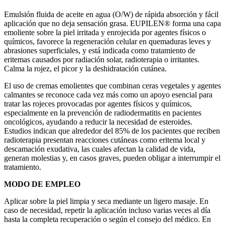
Emulsión fluida de aceite en agua (O/W) de rápida absorción y fácil
aplicación que no deja sensación grasa. EUPILEN® forma una capa
emoliente sobre la piel irritada y enrojecida por agentes físicos o
químicos, favorece la regeneración celular en quemaduras leves y
abrasiones superficiales, y está indicada como tratamiento de
eritemas causados por radiación solar, radioterapia o irritantes.
Calma la rojez, el picor y la deshidratación cutánea.
El uso de cremas emolientes que combinan ceras vegetales y agentes
calmantes se reconoce cada vez más como un apoyo esencial para
tratar las rojeces provocadas por agentes físicos y químicos,
especialmente en la prevención de radiodermatitis en pacientes
oncológicos, ayudando a reducir la necesidad de esteroides.
Estudios indican que alrededor del 85% de los pacientes que reciben
radioterapia presentan reacciones cutáneas como eritema local y
descamación exudativa, las cuales afectan la calidad de vida,
generan molestias y, en casos graves, pueden obligar a interrumpir el
tratamiento.
MODO DE EMPLEO
Aplicar sobre la piel limpia y seca mediante un ligero masaje. En
caso de necesidad, repetir la aplicación incluso varias veces al día
hasta la completa recuperación o según el consejo del médico. En