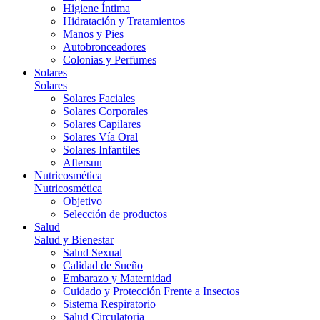
Higiene Íntima
Hidratación y Tratamientos
Manos y Pies
Autobronceadores
Colonias y Perfumes
Solares
Solares
Solares Faciales
Solares Corporales
Solares Capilares
Solares Vía Oral
Solares Infantiles
Aftersun
Nutricosmética
Nutricosmética
Objetivo
Selección de productos
Salud
Salud y Bienestar
Salud Sexual
Calidad de Sueño
Embarazo y Maternidad
Cuidado y Protección Frente a Insectos
Sistema Respiratorio
Salud Circulatoria