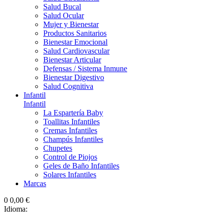
Salud Bucal
Salud Ocular
Mujer y Bienestar
Productos Sanitarios
Bienestar Emocional
Salud Cardiovascular
Bienestar Articular
Defensas / Sistema Inmune
Bienestar Digestivo
Salud Cognitiva
Infantil
Infantil
La Espartería Baby
Toallitas Infantiles
Cremas Infantiles
Champús Infantiles
Chupetes
Control de Piojos
Geles de Baño Infantiles
Solares Infantiles
Marcas
0
0,00 €
Idioma: