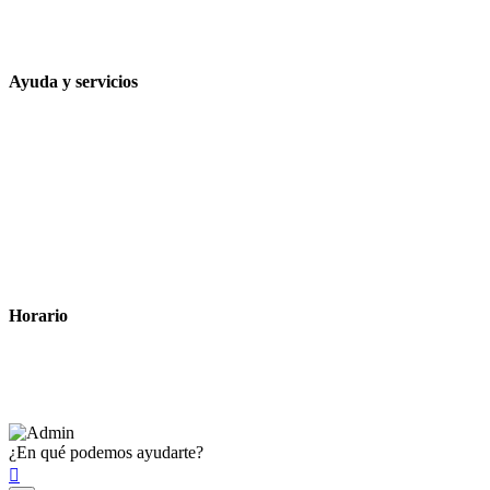
648 167 760
contacto@farmacialaesparteria.es
Ayuda y servicios
Tiempo estimado para la entrega
Métodos de pago
Política de privacidad
Política de cookies
Términos y condiciones legales
Horario
Lunes a Viernes: 8:00 a 22:00
Sábado: 9:00 a 22:00
¿En qué podemos ayudarte?
