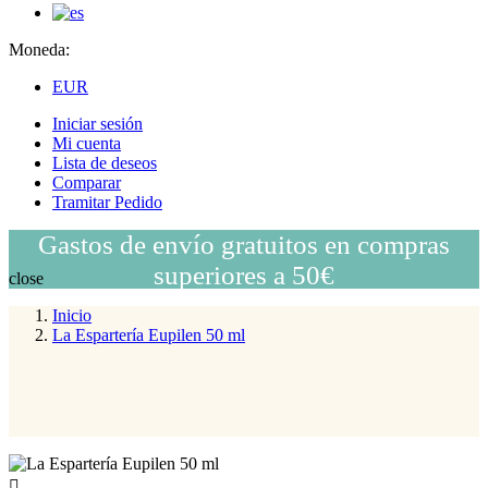
Moneda:
EUR
Iniciar sesión
Mi cuenta
Lista de deseos
Comparar
Tramitar Pedido
Gastos de envío gratuitos en compras
superiores a 50€
close
Inicio
La Espartería Eupilen 50 ml
