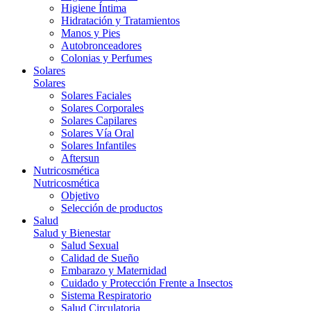
Higiene Íntima
Hidratación y Tratamientos
Manos y Pies
Autobronceadores
Colonias y Perfumes
Solares
Solares
Solares Faciales
Solares Corporales
Solares Capilares
Solares Vía Oral
Solares Infantiles
Aftersun
Nutricosmética
Nutricosmética
Objetivo
Selección de productos
Salud
Salud y Bienestar
Salud Sexual
Calidad de Sueño
Embarazo y Maternidad
Cuidado y Protección Frente a Insectos
Sistema Respiratorio
Salud Circulatoria