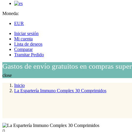
Moneda:
EUR
Iniciar sesión
Mi cuenta
Lista de deseos
Comparar
Tramitar Pedido
Gastos de envío gratuitos en compras super
close
Inicio
La Espartería Immuno Complex 30 Comprimidos
