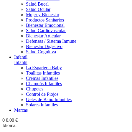
Salud Bucal
Salud Ocular
Mujer y Bienestar
Productos Sanitarios
Bienestar Emocional
Salud Cardiovascular
Bienestar Articular
Defensas / Sistema Inmune
Bienestar Digestivo
Salud Cognitiva
Infantil
Infantil
La Espartería Baby
Toallitas Infantiles
Cremas Infantiles
Champús Infantiles
Chupetes
Control de Piojos
Geles de Baño Infantiles
Solares Infantiles
Marcas
0
0,00 €
Idioma: