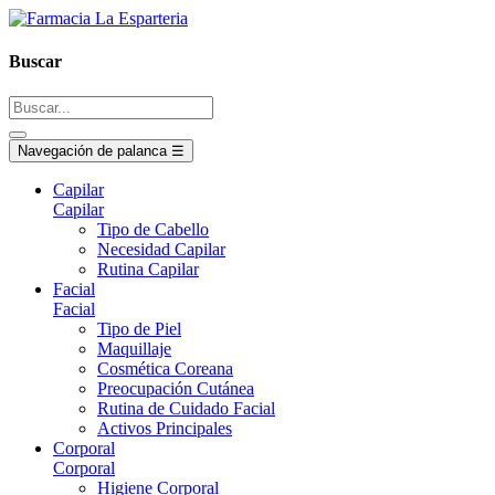
Buscar
Navegación de palanca
☰
Capilar
Capilar
Tipo de Cabello
Necesidad Capilar
Rutina Capilar
Facial
Facial
Tipo de Piel
Maquillaje
Cosmética Coreana
Preocupación Cutánea
Rutina de Cuidado Facial
Activos Principales
Corporal
Corporal
Higiene Corporal