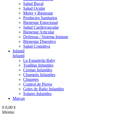
Salud Bucal
Salud Ocular
Mujer y Bienestar
Productos Sanitarios
Bienestar Emocional
Salud Cardiovascular
Bienestar Articular
Defensas / Sistema Inmune
Bienestar Digestivo
Salud Cognitiva
Infantil
Infantil
La Espartería Baby
Toallitas Infantiles
Cremas Infantiles
Champús Infantiles
Chupetes
Control de Piojos
Geles de Baño Infantiles
Solares Infantiles
Marcas
0
0,00 €
Idioma: