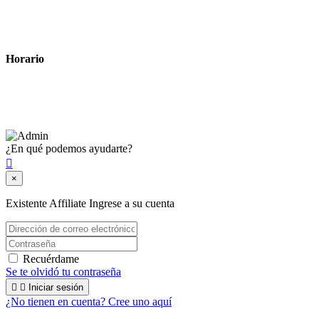
Política de cookies
Términos y condiciones legales
Horario
Lunes a Viernes: 8:00 a 22:00
Sábado: 9:00 a 22:00
¿En qué podemos ayudarte?

×
Existente Affiliate
Ingrese a su cuenta
Recuérdame
Se te olvidó tu contraseña


Iniciar sesión
¿No tienen en cuenta? Cree uno aquí