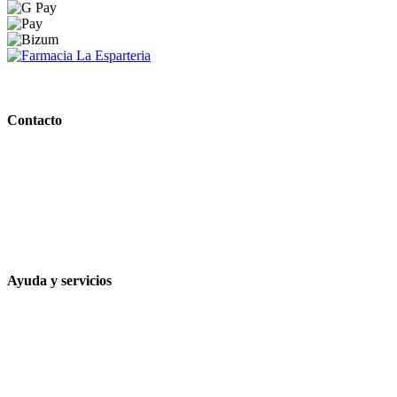
PARAFARMACIA LA ESPARTERIA
Contacto
Calle Rodríguez Marín, 8 14002, Córdoba
957 472 763
648 167 760
contacto@farmacialaesparteria.es
Ayuda y servicios
Tiempo estimado para la entrega
Métodos de pago
Política de privacidad