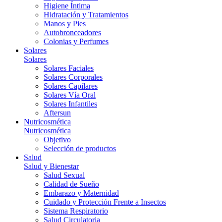
Higiene Íntima
Hidratación y Tratamientos
Manos y Pies
Autobronceadores
Colonias y Perfumes
Solares
Solares
Solares Faciales
Solares Corporales
Solares Capilares
Solares Vía Oral
Solares Infantiles
Aftersun
Nutricosmética
Nutricosmética
Objetivo
Selección de productos
Salud
Salud y Bienestar
Salud Sexual
Calidad de Sueño
Embarazo y Maternidad
Cuidado y Protección Frente a Insectos
Sistema Respiratorio
Salud Circulatoria