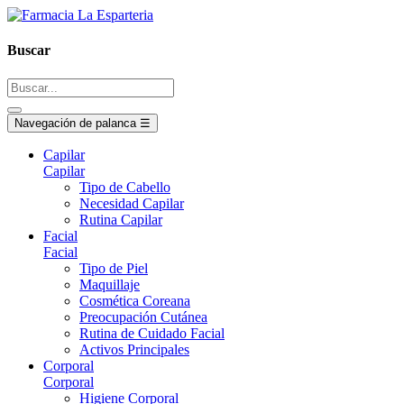
Buscar
Navegación de palanca
☰
Capilar
Capilar
Tipo de Cabello
Necesidad Capilar
Rutina Capilar
Facial
Facial
Tipo de Piel
Maquillaje
Cosmética Coreana
Preocupación Cutánea
Rutina de Cuidado Facial
Activos Principales
Corporal
Corporal
Higiene Corporal