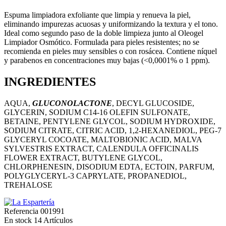
Espuma limpiadora exfoliante que limpia y renueva la piel,
eliminando impurezas acuosas y uniformizando la textura y el tono.
Ideal como segundo paso de la doble limpieza junto al Oleogel
Limpiador Osmótico. Formulada para pieles resistentes; no se
recomienda en pieles muy sensibles o con rosácea. Contiene níquel
y parabenos en concentraciones muy bajas (<0,0001% o 1 ppm).
INGREDIENTES
AQUA,
GLUCONOLACTONE
, DECYL GLUCOSIDE,
GLYCERIN, SODIUM C14-16 OLEFIN SULFONATE,
BETAINE, PENTYLENE GLYCOL, SODIUM HYDROXIDE,
SODIUM CITRATE, CITRIC ACID, 1,2-HEXANEDIOL, PEG-7
GLYCERYL COCOATE, MALTOBIONIC ACID, MALVA
SYLVESTRIS EXTRACT, CALENDULA OFFICINALIS
FLOWER EXTRACT, BUTYLENE GLYCOL,
CHLORPHENESIN, DISODIUM EDTA, ECTOIN, PARFUM,
POLYGLYCERYL-3 CAPRYLATE, PROPANEDIOL,
TREHALOSE
Referencia
001991
En stock
14 Artículos