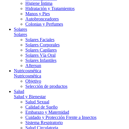
Higiene Íntima
Hidratación y Tratamientos
Manos y Pies
Autobronceadores
Colonias y Perfumes
Solares
Solares
Solares Faciales
Solares Corporales
Solares Capilares
Solares Vía Oral
Solares Infantiles
Aftersun
Nutricosmética
Nutricosmética
Objetivo
Selección de productos
Salud
Salud y Bienestar
Salud Sexual
Calidad de Sueño
Embarazo y Maternidad
Cuidado y Protección Frente a Insectos
Sistema Respiratorio
Salud Circulatoria