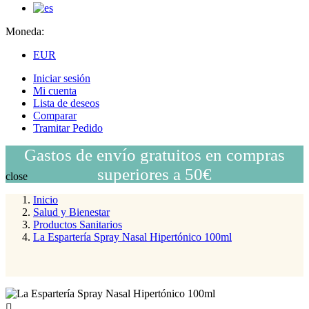
Moneda:
EUR
Iniciar sesión
Mi cuenta
Lista de deseos
Comparar
Tramitar Pedido
Gastos de envío gratuitos en compras
superiores a 50€
close
Inicio
Salud y Bienestar
Productos Sanitarios
La Espartería Spray Nasal Hipertónico 100ml
