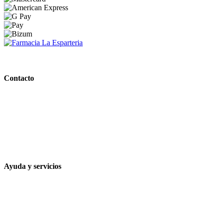
PARAFARMACIA LA ESPARTERIA
Contacto
Calle Rodríguez Marín, 8 14002, Córdoba
957 472 763
648 167 760
contacto@farmacialaesparteria.es
Ayuda y servicios
Tiempo estimado para la entrega
Métodos de pago