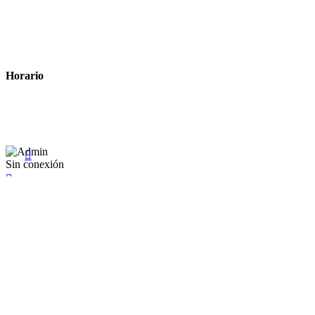
Política de privacidad
Política de cookies
Términos y condiciones legales
Horario
Lunes a Viernes: 8:00 a 22:00
Sábado: 9:00 a 22:00

Sin conexión

×
Existente Affiliate
Ingrese a su cuenta
Recuérdame
Se te olvidó tu contraseña


Iniciar sesión