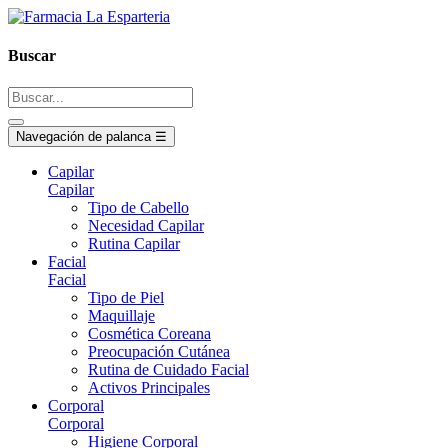
Buscar
Navegación de palanca
☰
Capilar
Capilar
Tipo de Cabello
Necesidad Capilar
Rutina Capilar
Facial
Facial
Tipo de Piel
Maquillaje
Cosmética Coreana
Preocupación Cutánea
Rutina de Cuidado Facial
Activos Principales
Corporal
Corporal
Higiene Corporal