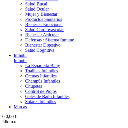
Salud Bucal
Salud Ocular
Mujer y Bienestar
Productos Sanitarios
Bienestar Emocional
Salud Cardiovascular
Bienestar Articular
Defensas / Sistema Inmune
Bienestar Digestivo
Salud Cognitiva
Infantil
Infantil
La Espartería Baby
Toallitas Infantiles
Cremas Infantiles
Champús Infantiles
Chupetes
Control de Piojos
Geles de Baño Infantiles
Solares Infantiles
Marcas
0
0,00 €
Idioma: