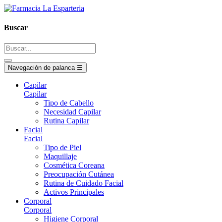
Buscar
Navegación de palanca
☰
Capilar
Capilar
Tipo de Cabello
Necesidad Capilar
Rutina Capilar
Facial
Facial
Tipo de Piel
Maquillaje
Cosmética Coreana
Preocupación Cutánea
Rutina de Cuidado Facial
Activos Principales
Corporal
Corporal
Higiene Corporal