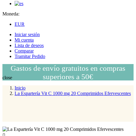
Moneda:
EUR
Iniciar sesión
Mi cuenta
Lista de deseos
Comparar
Tramitar Pedido
Gastos de envío gratuitos en compras
superiores a 50€
close
Inicio
La Espartería Vit C 1000 mg 20 Comprimidos Efervescentes
