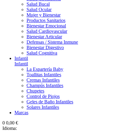
Salud Bucal
Salud Ocular
Mujer y Bienestar
Productos Sanitarios
Bienestar Emocional
Salud Cardiovascular
Bienestar Articular
Defensas / Sistema Inmune
Bienestar Digestivo
Salud Cognitiva
Infantil
Infantil
La Espartería Baby
Toallitas Infantiles
Cremas Infantiles
Champús Infantiles
Chupetes
Control de Piojos
Geles de Baño Infantiles
Solares Infantiles
Marcas
0
0,00 €
Idioma: