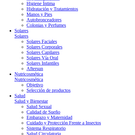
Higiene Íntima
Hidratación y Tratamientos
Manos y Pies
Autobronceadores
Colonias y Perfumes
Solares
Solares
Solares Faciales
Solares Corporales
Solares Capilares
Solares Vía Oral
Solares Infantiles
Aftersun
Nutricosmética
Nutricosmética
Objetivo
Selección de productos
Salud
Salud y Bienestar
Salud Sexual
Calidad de Sueño
Embarazo y Maternidad
Cuidado y Protección Frente a Insectos
Sistema Respiratorio
Salud Circulatoria