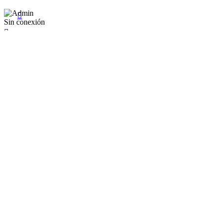

Sin conexión

×
Existente Affiliate
Ingrese a su cuenta
Recuérdame
Se te olvidó tu contraseña


Iniciar sesión
¿No tienen en cuenta? Cree uno aquí
Restablecer la contraseña


Restablecer la contraseña
Nuevo registro de cuenta
Mr.
Mrs.