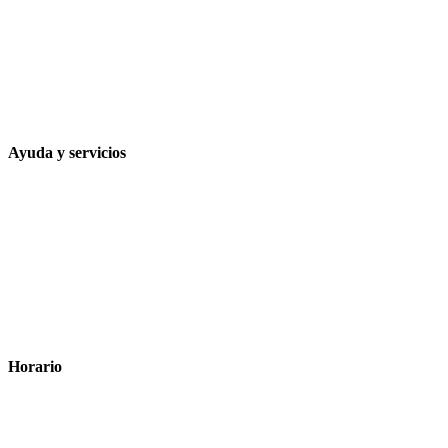
Calle Rodríguez Marín, 8 14002, Córdoba
957 472 763
648 167 760
contacto@farmacialaesparteria.es
Ayuda y servicios
Tiempo estimado para la entrega
Métodos de pago
Política de privacidad
Política de cookies
Términos y condiciones legales
Horario
Lunes a Viernes: 8:00 a 22:00
Sábado: 9:00 a 22:00