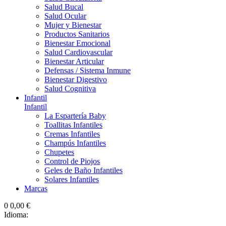
Salud Bucal
Salud Ocular
Mujer y Bienestar
Productos Sanitarios
Bienestar Emocional
Salud Cardiovascular
Bienestar Articular
Defensas / Sistema Inmune
Bienestar Digestivo
Salud Cognitiva
Infantil
Infantil
La Espartería Baby
Toallitas Infantiles
Cremas Infantiles
Champús Infantiles
Chupetes
Control de Piojos
Geles de Baño Infantiles
Solares Infantiles
Marcas
0
0,00 €
Idioma: