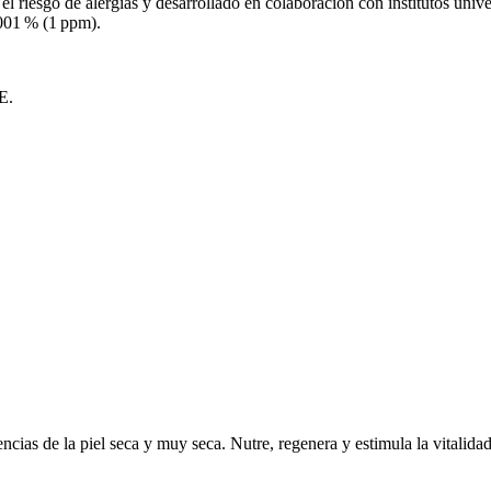
l riesgo de alergias y desarrollado en colaboración con institutos univ
0001 % (1 ppm).
E.
cias de la piel seca y muy seca. Nutre, regenera y estimula la vitalidad