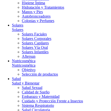
Higiene Íntima
Hidratación y Tratamientos
Manos y Pies
Autobronceadores
Colonias y Perfumes
Solares
Solares
Solares Faciales
Solares Corporales
Solares Capilares
Solares Vía Oral
Solares Infantiles
Aftersun
Nutricosmética
Nutricosmética
Objetivo
Selección de productos
Salud
Salud y Bienestar
Salud Sexual
Calidad de Sueño
Embarazo y Maternidad
Cuidado y Protección Frente a Insectos
Sistema Respiratorio
Salud Circulatoria