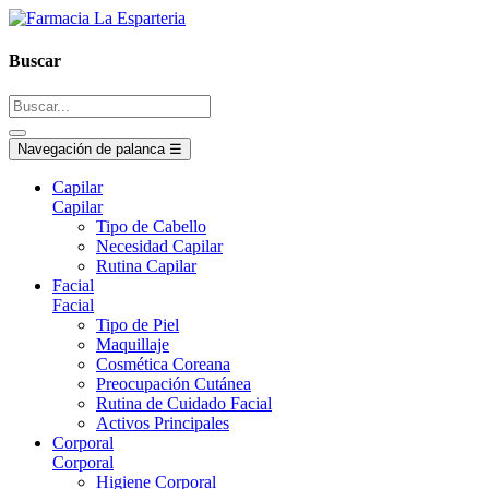
Buscar
Navegación de palanca
☰
Capilar
Capilar
Tipo de Cabello
Necesidad Capilar
Rutina Capilar
Facial
Facial
Tipo de Piel
Maquillaje
Cosmética Coreana
Preocupación Cutánea
Rutina de Cuidado Facial
Activos Principales
Corporal
Corporal
Higiene Corporal