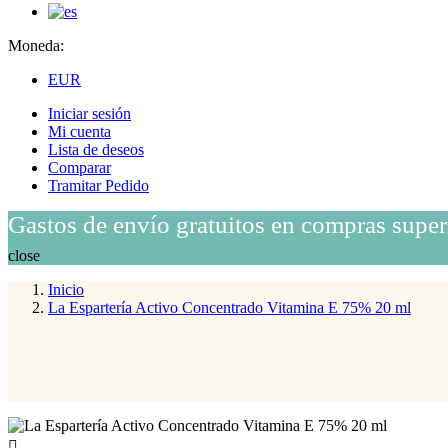
Moneda:
EUR
Iniciar sesión
Mi cuenta
Lista de deseos
Comparar
Tramitar Pedido
Gastos de envío gratuitos en compras super
close
Inicio
La Espartería Activo Concentrado Vitamina E 75% 20 ml
