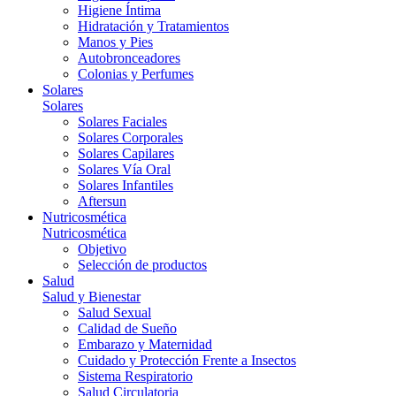
Higiene Íntima
Hidratación y Tratamientos
Manos y Pies
Autobronceadores
Colonias y Perfumes
Solares
Solares
Solares Faciales
Solares Corporales
Solares Capilares
Solares Vía Oral
Solares Infantiles
Aftersun
Nutricosmética
Nutricosmética
Objetivo
Selección de productos
Salud
Salud y Bienestar
Salud Sexual
Calidad de Sueño
Embarazo y Maternidad
Cuidado y Protección Frente a Insectos
Sistema Respiratorio
Salud Circulatoria