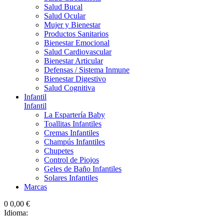
Salud Bucal
Salud Ocular
Mujer y Bienestar
Productos Sanitarios
Bienestar Emocional
Salud Cardiovascular
Bienestar Articular
Defensas / Sistema Inmune
Bienestar Digestivo
Salud Cognitiva
Infantil
Infantil
La Espartería Baby
Toallitas Infantiles
Cremas Infantiles
Champús Infantiles
Chupetes
Control de Piojos
Geles de Baño Infantiles
Solares Infantiles
Marcas
0
0,00 €
Idioma: