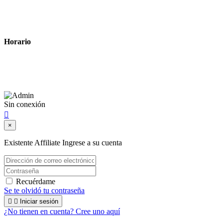
Política de cookies
Términos y condiciones legales
Horario
Lunes a Viernes: 8:00 a 22:00
Sábado: 9:00 a 22:00
Sin conexión

×
Existente Affiliate
Ingrese a su cuenta
Recuérdame
Se te olvidó tu contraseña


Iniciar sesión
¿No tienen en cuenta? Cree uno aquí