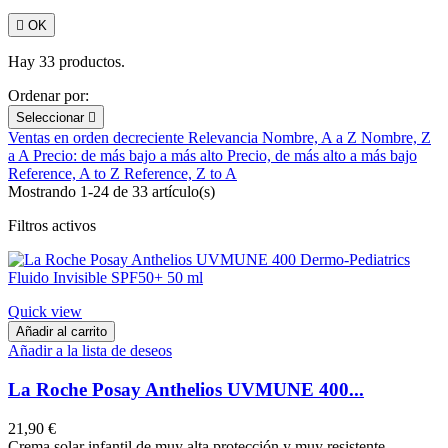

OK
Hay 33 productos.
Ordenar por:
Seleccionar

Ventas en orden decreciente
Relevancia
Nombre, A a Z
Nombre, Z
a A
Precio: de más bajo a más alto
Precio, de más alto a más bajo
Reference, A to Z
Reference, Z to A
Mostrando 1-24 de 33 artículo(s)
Filtros activos
Quick view
Añadir al carrito
Añadir a la lista de deseos
La Roche Posay Anthelios UVMUNE 400...
21,90 €
Crema solar infantil de muy alta protección y muy resistente