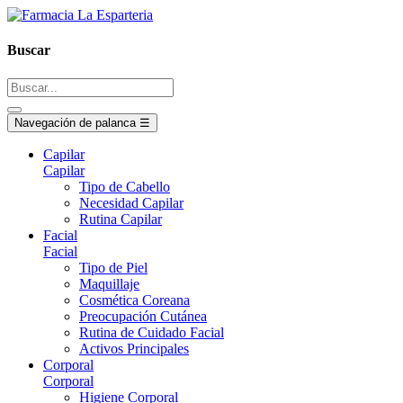
Buscar
Navegación de palanca
☰
Capilar
Capilar
Tipo de Cabello
Necesidad Capilar
Rutina Capilar
Facial
Facial
Tipo de Piel
Maquillaje
Cosmética Coreana
Preocupación Cutánea
Rutina de Cuidado Facial
Activos Principales
Corporal
Corporal
Higiene Corporal