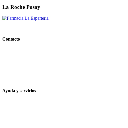
La Roche Posay
PARAFARMACIA LA ESPARTERIA
Contacto
Calle Rodríguez Marín, 8 14002, Córdoba
957 472 763
648 167 760
contacto@farmacialaesparteria.es
Ayuda y servicios
Tiempo estimado para la entrega
Métodos de pago
Política de privacidad