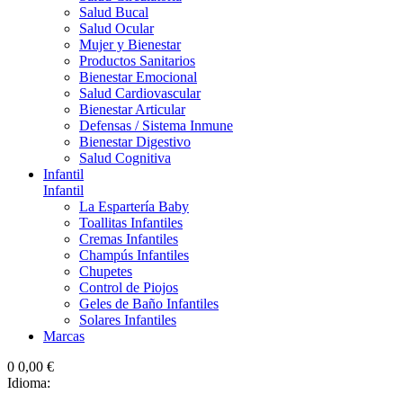
Salud Bucal
Salud Ocular
Mujer y Bienestar
Productos Sanitarios
Bienestar Emocional
Salud Cardiovascular
Bienestar Articular
Defensas / Sistema Inmune
Bienestar Digestivo
Salud Cognitiva
Infantil
Infantil
La Espartería Baby
Toallitas Infantiles
Cremas Infantiles
Champús Infantiles
Chupetes
Control de Piojos
Geles de Baño Infantiles
Solares Infantiles
Marcas
0
0,00 €
Idioma: