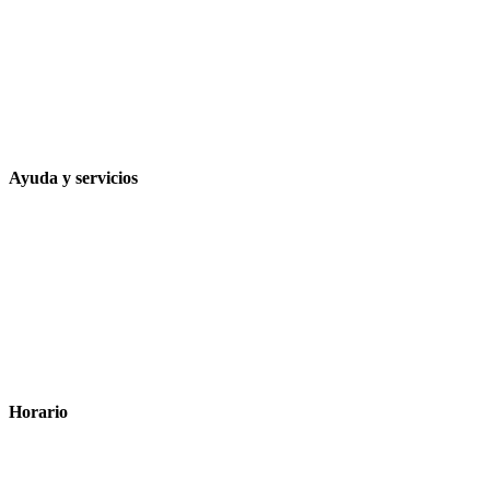
Calle Rodríguez Marín, 8 14002, Córdoba
957 472 763
648 167 760
contacto@farmacialaesparteria.es
Ayuda y servicios
Tiempo estimado para la entrega
Métodos de pago
Política de privacidad
Política de cookies
Términos y condiciones legales
Horario
Lunes a Viernes: 8:00 a 22:00