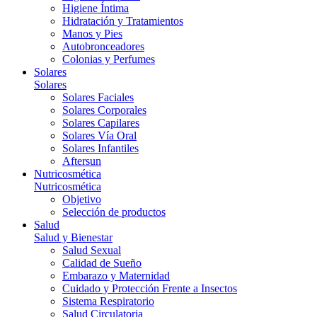
Higiene Íntima
Hidratación y Tratamientos
Manos y Pies
Autobronceadores
Colonias y Perfumes
Solares
Solares
Solares Faciales
Solares Corporales
Solares Capilares
Solares Vía Oral
Solares Infantiles
Aftersun
Nutricosmética
Nutricosmética
Objetivo
Selección de productos
Salud
Salud y Bienestar
Salud Sexual
Calidad de Sueño
Embarazo y Maternidad
Cuidado y Protección Frente a Insectos
Sistema Respiratorio
Salud Circulatoria