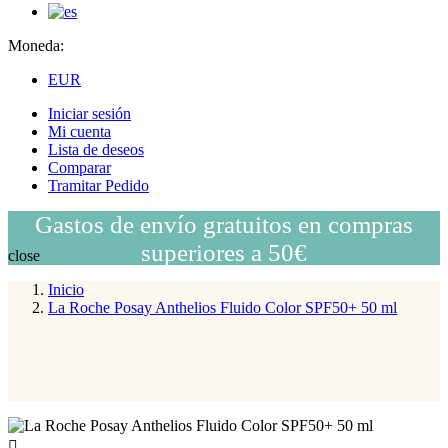
Moneda:
EUR
Iniciar sesión
Mi cuenta
Lista de deseos
Comparar
Tramitar Pedido
Gastos de envío gratuitos en compras
superiores a 50€
close
Inicio
La Roche Posay Anthelios Fluido Color SPF50+ 50 ml
