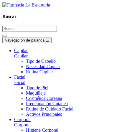
Buscar
Navegación de palanca
☰
Capilar
Capilar
Tipo de Cabello
Necesidad Capilar
Rutina Capilar
Facial
Facial
Tipo de Piel
Maquillaje
Cosmética Coreana
Preocupación Cutánea
Rutina de Cuidado Facial
Activos Principales
Corporal
Corporal
Higiene Corporal