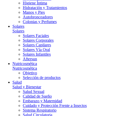
Higiene Íntima
Hidratación y Tratamientos
Manos y Pies
Autobronceadores
Colonias y Perfumes
Solares
Solares
Solares Faciales
Solares Corporales
Solares Capilares
Solares Vía Oral
Solares Infantiles
Aftersun
Nutricosmética
Nutricosmética
Objetivo
Selección de productos
Salud
Salud y Bienestar
Salud Sexual
Calidad de Sueño
Embarazo y Maternidad
Cuidado y Protección Frente a Insectos
Sistema Respiratorio
Salud Circulatoria