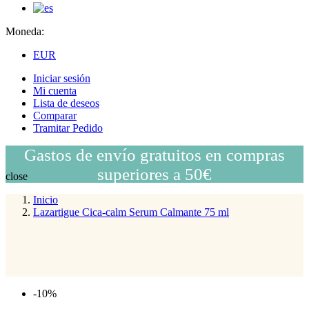
Moneda:
EUR
Iniciar sesión
Mi cuenta
Lista de deseos
Comparar
Tramitar Pedido
Gastos de envío gratuitos en compras
superiores a 50€
close
Inicio
Lazartigue Cica-calm Serum Calmante 75 ml
-10%