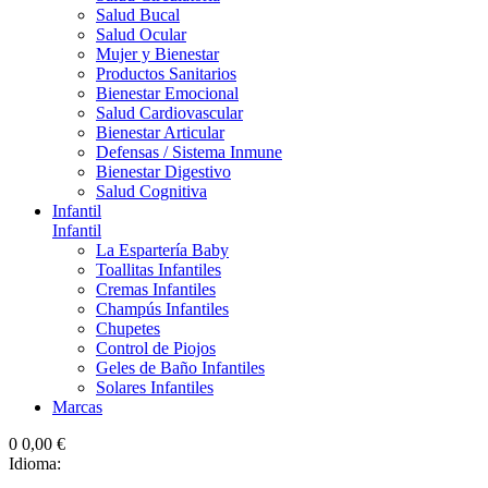
Salud Bucal
Salud Ocular
Mujer y Bienestar
Productos Sanitarios
Bienestar Emocional
Salud Cardiovascular
Bienestar Articular
Defensas / Sistema Inmune
Bienestar Digestivo
Salud Cognitiva
Infantil
Infantil
La Espartería Baby
Toallitas Infantiles
Cremas Infantiles
Champús Infantiles
Chupetes
Control de Piojos
Geles de Baño Infantiles
Solares Infantiles
Marcas
0
0,00 €
Idioma: