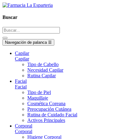
Buscar
Navegación de palanca
☰
Capilar
Capilar
Tipo de Cabello
Necesidad Capilar
Rutina Capilar
Facial
Facial
Tipo de Piel
Maquillaje
Cosmética Coreana
Preocupación Cutánea
Rutina de Cuidado Facial
Activos Principales
Corporal
Corporal
Higiene Corporal