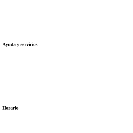
Calle Rodríguez Marín, 8 14002, Córdoba
957 472 763
648 167 760
contacto@farmacialaesparteria.es
Ayuda y servicios
Tiempo estimado para la entrega
Métodos de pago
Política de privacidad
Política de cookies
Términos y condiciones legales
Horario
Lunes a Viernes: 8:00 a 22:00
Sábado: 9:00 a 22:00