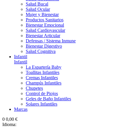
Salud Bucal
Salud Ocular
Mujer y Bienestar
Productos Sanitarios
Bienestar Emocional
Salud Cardiovascular
Bienestar Articular
Defensas / Sistema Inmune
Bienestar Digestivo
Salud Cognitiva
Infantil
Infantil
La Espartería Baby
Toallitas Infantiles
Cremas Infantiles
Champús Infantiles
Chupetes
Control de Piojos
Geles de Baño Infantiles
Solares Infantiles
Marcas
0
0,00 €
Idioma: