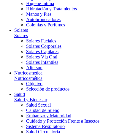
Higiene Íntima
Hidratación y Tratamientos
Manos y Pies
Autobronceadores
Colonias y Perfumes
Solares
Solares
Solares Faciales
Solares Corporales
Solares Capilares
Solares Vía Oral
Solares Infantiles
Aftersun
Nutricosmética
Nutricosmética
Objetivo
Selección de productos
Salud
Salud y Bienestar
Salud Sexual
Calidad de Sueño
Embarazo y Maternidad
Cuidado y Protección Frente a Insectos
Sistema Respiratorio
Salud Circulatoria