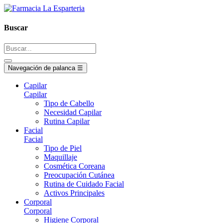
Buscar
Navegación de palanca
☰
Capilar
Capilar
Tipo de Cabello
Necesidad Capilar
Rutina Capilar
Facial
Facial
Tipo de Piel
Maquillaje
Cosmética Coreana
Preocupación Cutánea
Rutina de Cuidado Facial
Activos Principales
Corporal
Corporal
Higiene Corporal