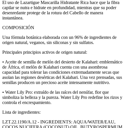
El uso de Lazartigue Mascarilla Hidratante Rica hace que la fibra
capilar se nutra e hidrate en profundidad, mientras que su poder
desenredante protege de la rotura del Cabello de manera
instantánea.
COMPOSICIÓN
Una fórmula botánica elaborada con un 96% de ingredientes de
origen natural, veganos, sin siliconas y sin sulfatos.
Principales principios activos de origen natural:
• Aceite de semilla de melón del desierto de Kalahari: emblemático
de África, el melón de Kalahari cuenta con una asombrosa
capacidad para tolerar las condiciones extremadamente secas que
asolan las regiones desérticas del Kalahari. Una vez prensadas, sus
semillas producen un precioso aceite intensamente nutritivo.
• Water Lily Pro: extraído de las raíces del nenúfar, flor que
simboliza la belleza y la pureza. Water Lily Pro redefine los rizos y
controla el encrespamiento.
Lista de ingredientes:
LZT.22.1190/A.12 - INGREDIENTS: AQUA/WATER/EAU,
COCOS NUCIFERA (COCONUT) OIL, BUTYROSPERMUM