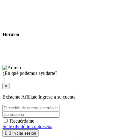
Política de privacidad
Política de cookies
Términos y condiciones legales
Horario
Lunes a Viernes: 8:00 a 22:00
Sábado: 9:00 a 22:00
¿En qué podemos ayudarte?

×
Existente Affiliate
Ingrese a su cuenta
Recuérdame
Se te olvidó tu contraseña


Iniciar sesión