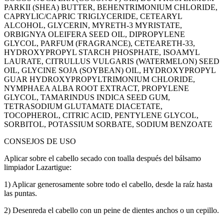
PARKII (SHEA) BUTTER, BEHENTRIMONIUM CHLORIDE,
CAPRYLIC/CAPRIC TRIGLYCERIDE, CETEARYL
ALCOHOL, GLYCERIN, MYRETH-3 MYRISTATE,
ORBIGNYA OLEIFERA SEED OIL, DIPROPYLENE
GLYCOL, PARFUM (FRAGRANCE), CETEARETH-33,
HYDROXYPROPYL STARCH PHOSPHATE, ISOAMYL
LAURATE, CITRULLUS VULGARIS (WATERMELON) SEED
OIL, GLYCINE SOJA (SOYBEAN) OIL, HYDROXYPROPYL
GUAR HYDROXYPROPYLTRIMONIUM CHLORIDE,
NYMPHAEA ALBA ROOT EXTRACT, PROPYLENE
GLYCOL, TAMARINDUS INDICA SEED GUM,
TETRASODIUM GLUTAMATE DIACETATE,
TOCOPHEROL, CITRIC ACID, PENTYLENE GLYCOL,
SORBITOL, POTASSIUM SORBATE, SODIUM BENZOATE
CONSEJOS DE USO
Aplicar sobre el cabello secado con toalla después del bálsamo
limpiador Lazartigue:
1) Aplicar generosamente sobre todo el cabello, desde la raíz hasta
las puntas.
2) Desenreda el cabello con un peine de dientes anchos o un cepillo.