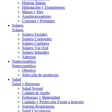
Higiene Íntima
Hidratación y Tratamientos
Manos y Pies
Autobronceadores
Colonias y Perfumes
Solares
Solares
Solares Faciales
Solares Corporales
Solares Capilares
Solares Vía Oral
Solares Infantiles
Aftersun
Nutricosmética
Nutricosmética
Objetivo
Selección de productos
Salud
Salud y Bienestar
Salud Sexual
Calidad de Sueño
Embarazo y Maternidad
Cuidado y Protección Frente a Insectos
Sistema Respiratorio
Salud Circulatoria