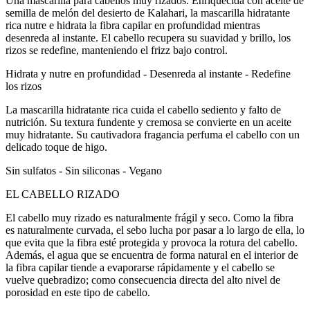
Una mascarilla para cabellos muy rizados. Enriquecida con aceite de
semilla de melón del desierto de Kalahari, la mascarilla hidratante
rica nutre e hidrata la fibra capilar en profundidad mientras
desenreda al instante. El cabello recupera su suavidad y brillo, los
rizos se redefine, manteniendo el frizz bajo control.
Hidrata y nutre en profundidad - Desenreda al instante - Redefine
los rizos
La mascarilla hidratante rica cuida el cabello sediento y falto de
nutrición. Su textura fundente y cremosa se convierte en un aceite
muy hidratante. Su cautivadora fragancia perfuma el cabello con un
delicado toque de higo.
Sin sulfatos - Sin siliconas - Vegano
EL CABELLO RIZADO
El cabello muy rizado es naturalmente frágil y seco. Como la fibra
es naturalmente curvada, el sebo lucha por pasar a lo largo de ella, lo
que evita que la fibra esté protegida y provoca la rotura del cabello.
Además, el agua que se encuentra de forma natural en el interior de
la fibra capilar tiende a evaporarse rápidamente y el cabello se
vuelve quebradizo; como consecuencia directa del alto nivel de
porosidad en este tipo de cabello.