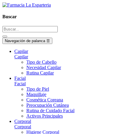
Buscar
Navegación de palanca
☰
Capilar
Capilar
Tipo de Cabello
Necesidad Capilar
Rutina Capilar
Facial
Facial
Tipo de Piel
Maquillaje
Cosmética Coreana
Preocupación Cutánea
Rutina de Cuidado Facial
Activos Principales
Corporal
Corporal
Higiene Corporal