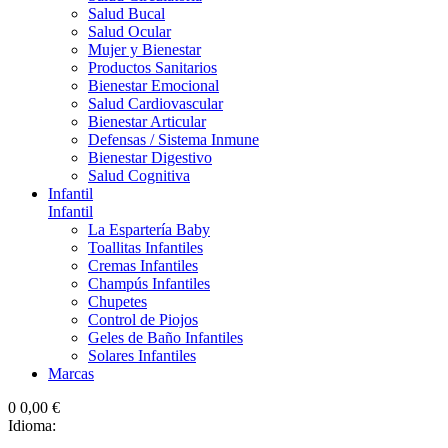
Salud Bucal
Salud Ocular
Mujer y Bienestar
Productos Sanitarios
Bienestar Emocional
Salud Cardiovascular
Bienestar Articular
Defensas / Sistema Inmune
Bienestar Digestivo
Salud Cognitiva
Infantil
Infantil
La Espartería Baby
Toallitas Infantiles
Cremas Infantiles
Champús Infantiles
Chupetes
Control de Piojos
Geles de Baño Infantiles
Solares Infantiles
Marcas
0
0,00 €
Idioma: