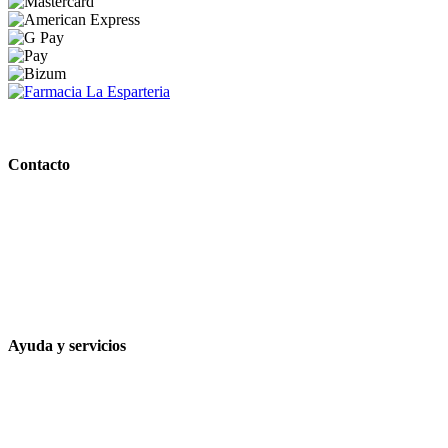
PARAFARMACIA LA ESPARTERIA
Contacto
Calle Rodríguez Marín, 8 14002, Córdoba
957 472 763
648 167 760
contacto@farmacialaesparteria.es
Ayuda y servicios
Tiempo estimado para la entrega
Métodos de pago