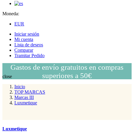
Moneda:
EUR
Iniciar sesión
Mi cuenta
Lista de deseos
Comparar
Tramitar Pedido
Gastos de envío gratuitos en compras
superiores a 50€
close
Inicio
TOP MARCAS
Marcas III
Luxmetique
Luxmetique