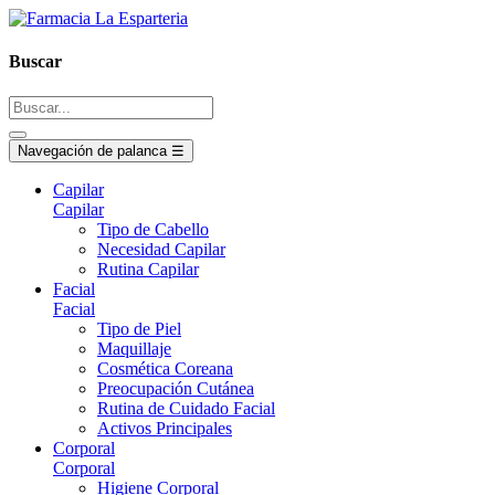
Buscar
Navegación de palanca
☰
Capilar
Capilar
Tipo de Cabello
Necesidad Capilar
Rutina Capilar
Facial
Facial
Tipo de Piel
Maquillaje
Cosmética Coreana
Preocupación Cutánea
Rutina de Cuidado Facial
Activos Principales
Corporal
Corporal
Higiene Corporal