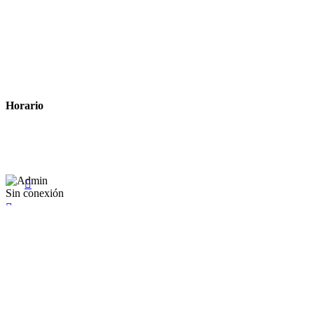
Métodos de pago
Política de privacidad
Política de cookies
Términos y condiciones legales
Horario
Lunes a Viernes: 8:00 a 22:00
Sábado: 9:00 a 22:00

Sin conexión

×
Existente Affiliate
Ingrese a su cuenta
Recuérdame