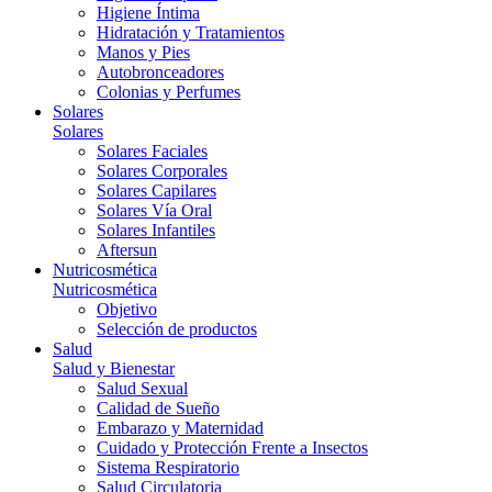
Higiene Íntima
Hidratación y Tratamientos
Manos y Pies
Autobronceadores
Colonias y Perfumes
Solares
Solares
Solares Faciales
Solares Corporales
Solares Capilares
Solares Vía Oral
Solares Infantiles
Aftersun
Nutricosmética
Nutricosmética
Objetivo
Selección de productos
Salud
Salud y Bienestar
Salud Sexual
Calidad de Sueño
Embarazo y Maternidad
Cuidado y Protección Frente a Insectos
Sistema Respiratorio
Salud Circulatoria