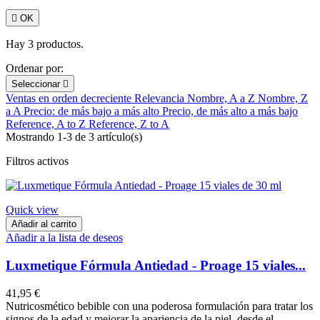

OK
Hay 3 productos.
Ordenar por:
Seleccionar

Ventas en orden decreciente
Relevancia
Nombre, A a Z
Nombre, Z
a A
Precio: de más bajo a más alto
Precio, de más alto a más bajo
Reference, A to Z
Reference, Z to A
Mostrando 1-3 de 3 artículo(s)
Filtros activos
Quick view
Añadir al carrito
Añadir a la lista de deseos
Luxmetique Fórmula Antiedad - Proage 15 viales...
41,95 €
Nutricosmético bebible con una poderosa formulación para tratar los
signos de la edad y mejorar la apariencia de la piel, desde el