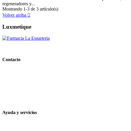
regeneradores y...
Mostrando 1-3 de 3 artículo(s)
Volver arriba

Luxmetique
PARAFARMACIA LA ESPARTERIA
Contacto
Calle Rodríguez Marín, 8 14002, Córdoba
957 472 763
648 167 760
contacto@farmacialaesparteria.es
Ayuda y servicios
Tiempo estimado para la entrega