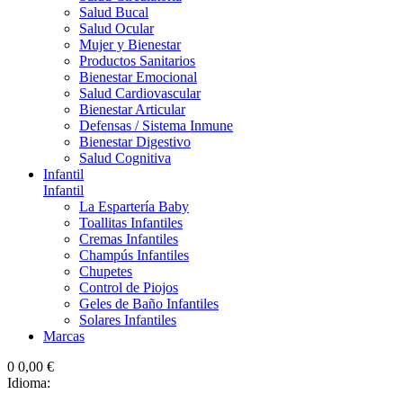
Salud Bucal
Salud Ocular
Mujer y Bienestar
Productos Sanitarios
Bienestar Emocional
Salud Cardiovascular
Bienestar Articular
Defensas / Sistema Inmune
Bienestar Digestivo
Salud Cognitiva
Infantil
Infantil
La Espartería Baby
Toallitas Infantiles
Cremas Infantiles
Champús Infantiles
Chupetes
Control de Piojos
Geles de Baño Infantiles
Solares Infantiles
Marcas
0
0,00 €
Idioma: