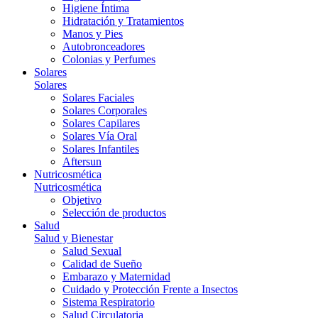
Higiene Íntima
Hidratación y Tratamientos
Manos y Pies
Autobronceadores
Colonias y Perfumes
Solares
Solares
Solares Faciales
Solares Corporales
Solares Capilares
Solares Vía Oral
Solares Infantiles
Aftersun
Nutricosmética
Nutricosmética
Objetivo
Selección de productos
Salud
Salud y Bienestar
Salud Sexual
Calidad de Sueño
Embarazo y Maternidad
Cuidado y Protección Frente a Insectos
Sistema Respiratorio
Salud Circulatoria