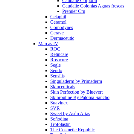
Caudalie Corporal
Caudalie Colonias Aguas frescas
Premier Cru
Cetaphil
Ceramol
Comodynes
Cerave
Dermaceutic
Marcas IV
ROC
Retincare
Rosacure
Segle
Sendo
Sensilis
Singuladerm by Primaderm
Skinceuticals
Skin Perfection by Bluevert
Skinroutine By Paloma Sancho
Suavinex
SVR
Sweet by Asún Arias
Soñodina
Trofolastin
The Cosmetic Republic