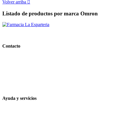
Volver arriba

Listado de productos por marca Omron
PARAFARMACIA LA ESPARTERIA
Contacto
Calle Rodríguez Marín, 8 14002, Córdoba
957 472 763
648 167 760
contacto@farmacialaesparteria.es
Ayuda y servicios
Tiempo estimado para la entrega
Métodos de pago
Política de privacidad