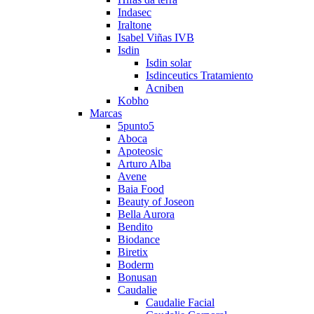
Indasec
Iraltone
Isabel Viñas IVB
Isdin
Isdin solar
Isdinceutics Tratamiento
Acniben
Kobho
Marcas
5punto5
Aboca
Apoteosic
Arturo Alba
Avene
Baia Food
Beauty of Joseon
Bella Aurora
Bendito
Biodance
Biretix
Boderm
Bonusan
Caudalie
Caudalie Facial