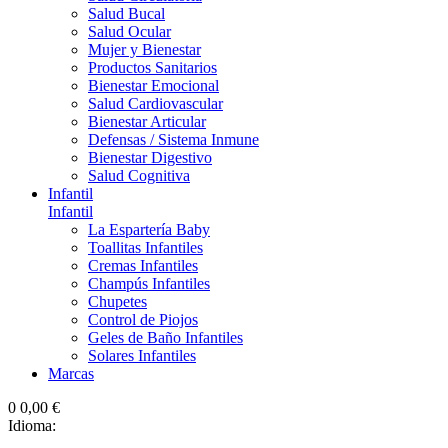
Salud Bucal
Salud Ocular
Mujer y Bienestar
Productos Sanitarios
Bienestar Emocional
Salud Cardiovascular
Bienestar Articular
Defensas / Sistema Inmune
Bienestar Digestivo
Salud Cognitiva
Infantil
Infantil
La Espartería Baby
Toallitas Infantiles
Cremas Infantiles
Champús Infantiles
Chupetes
Control de Piojos
Geles de Baño Infantiles
Solares Infantiles
Marcas
0
0,00 €
Idioma: