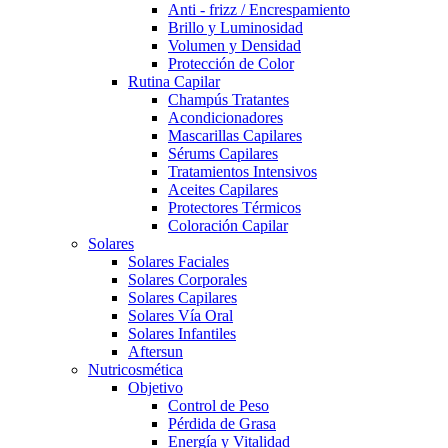
Anti - frizz / Encrespamiento
Brillo y Luminosidad
Volumen y Densidad
Protección de Color
Rutina Capilar
Champús Tratantes
Acondicionadores
Mascarillas Capilares
Sérums Capilares
Tratamientos Intensivos
Aceites Capilares
Protectores Térmicos
Coloración Capilar
Solares
Solares Faciales
Solares Corporales
Solares Capilares
Solares Vía Oral
Solares Infantiles
Aftersun
Nutricosmética
Objetivo
Control de Peso
Pérdida de Grasa
Energía y Vitalidad