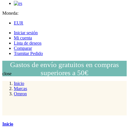
Moneda:
EUR
Iniciar sesión
Mi cuenta
Lista de deseos
Comparar
Tramitar Pedido
Gastos de envío gratuitos en compras
superiores a 50€
close
Inicio
Marcas
Omron
Inicio