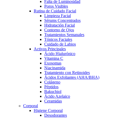
Falta de Luminosidad
Poros Visibles
Rutina de Cuidado Facial
Limpieza Facial
Sérums Concentrados
Hidratación Facial
Contorno de Ojos
Tratamientos Semanales
Tónicos Faciales
Cuidado de Labios
Activos Principales
Ácido Hialurónico
Vitamina C
Exosomas
Niacinamida
Tratamiento con Retinoides
Ácidos Exfoliantes (AHA/BHA)
Colágeno
Péptidos
Bakuchiol
Ácido Azelaico
Ceramidas
Corporal
Higiene Corporal
Desodorantes