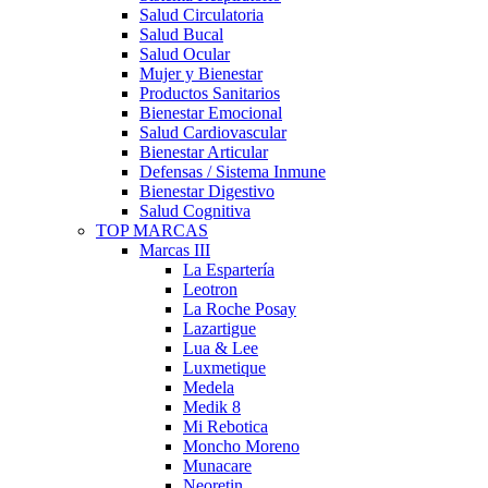
Salud Circulatoria
Salud Bucal
Salud Ocular
Mujer y Bienestar
Productos Sanitarios
Bienestar Emocional
Salud Cardiovascular
Bienestar Articular
Defensas / Sistema Inmune
Bienestar Digestivo
Salud Cognitiva
TOP MARCAS
Marcas III
La Espartería
Leotron
La Roche Posay
Lazartigue
Lua & Lee
Luxmetique
Medela
Medik 8
Mi Rebotica
Moncho Moreno
Munacare
Neoretin