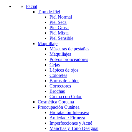
Facial
Tipo de Piel
Piel Normal
Piel Seca
Piel Grasa
Piel Mixta
Piel Sensible
Maquillaje
Máscaras de pestañas
Maquillajes
Polvos bronceadores
Cejas
Lápices de ojos
Coloretes
Barras de labios
Correctores
Brochas
Crema con Color
Cosmética Coreana
Preocupación Cutánea
Hidratación Intensiva
Antiedad / Firmeza
Imperfecciones y Acné
Manchas y Tono Desigual