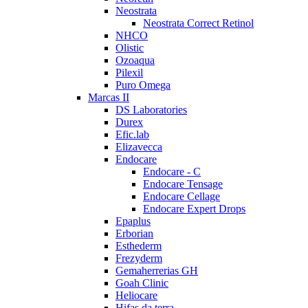
Neostrata
Neostrata Correct Retinol
NHCO
Olistic
Ozoaqua
Pilexil
Puro Omega
Marcas II
DS Laboratories
Durex
Efic.lab
Elizavecca
Endocare
Endocare - C
Endocare Tensage
Endocare Cellage
Endocare Expert Drops
Epaplus
Erborian
Esthederm
Frezyderm
Gemaherrerias GH
Goah Clinic
Heliocare
Hifas da terra