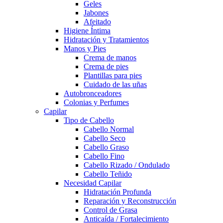
Geles
Jabones
Afeitado
Higiene Íntima
Hidratación y Tratamientos
Manos y Pies
Crema de manos
Crema de pies
Plantillas para pies
Cuidado de las uñas
Autobronceadores
Colonias y Perfumes
Capilar
Tipo de Cabello
Cabello Normal
Cabello Seco
Cabello Graso
Cabello Fino
Cabello Rizado / Ondulado
Cabello Teñido
Necesidad Capilar
Hidratación Profunda
Reparación y Reconstrucción
Control de Grasa
Anticaída / Fortalecimiento