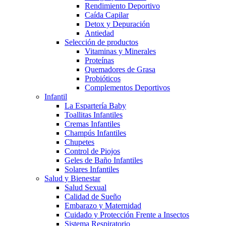
Rendimiento Deportivo
Caída Capilar
Detox y Depuración
Antiedad
Selección de productos
Vitaminas y Minerales
Proteínas
Quemadores de Grasa
Probióticos
Complementos Deportivos
Infantil
La Espartería Baby
Toallitas Infantiles
Cremas Infantiles
Champús Infantiles
Chupetes
Control de Piojos
Geles de Baño Infantiles
Solares Infantiles
Salud y Bienestar
Salud Sexual
Calidad de Sueño
Embarazo y Maternidad
Cuidado y Protección Frente a Insectos
Sistema Respiratorio