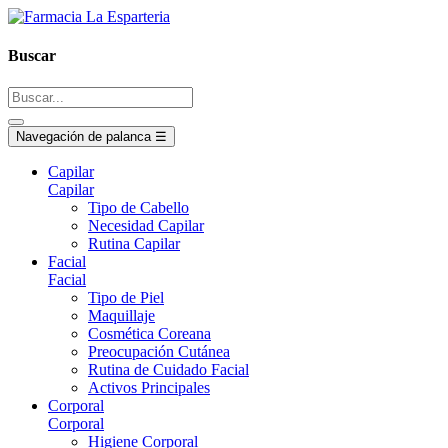
Buscar
Navegación de palanca
☰
Capilar
Capilar
Tipo de Cabello
Necesidad Capilar
Rutina Capilar
Facial
Facial
Tipo de Piel
Maquillaje
Cosmética Coreana
Preocupación Cutánea
Rutina de Cuidado Facial
Activos Principales
Corporal
Corporal
Higiene Corporal