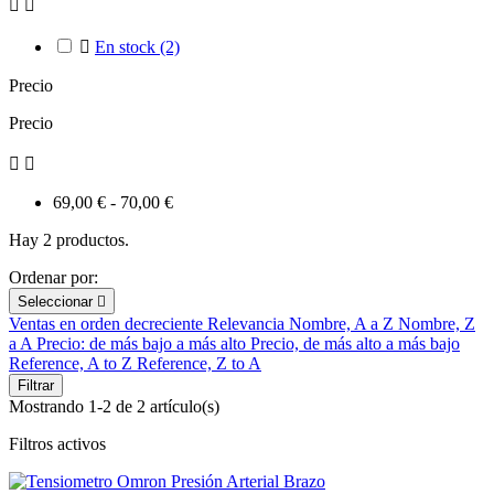



En stock
(2)
Precio
Precio


69,00 € - 70,00 €
Hay 2 productos.
Ordenar por:
Seleccionar

Ventas en orden decreciente
Relevancia
Nombre, A a Z
Nombre, Z
a A
Precio: de más bajo a más alto
Precio, de más alto a más bajo
Reference, A to Z
Reference, Z to A
Filtrar
Mostrando 1-2 de 2 artículo(s)
Filtros activos