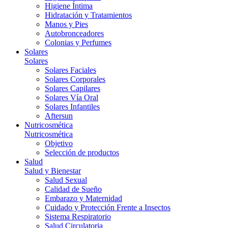
Higiene Íntima
Hidratación y Tratamientos
Manos y Pies
Autobronceadores
Colonias y Perfumes
Solares
Solares
Solares Faciales
Solares Corporales
Solares Capilares
Solares Vía Oral
Solares Infantiles
Aftersun
Nutricosmética
Nutricosmética
Objetivo
Selección de productos
Salud
Salud y Bienestar
Salud Sexual
Calidad de Sueño
Embarazo y Maternidad
Cuidado y Protección Frente a Insectos
Sistema Respiratorio
Salud Circulatoria