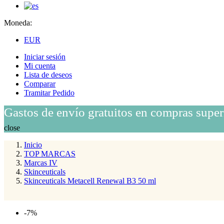
Moneda:
EUR
Iniciar sesión
Mi cuenta
Lista de deseos
Comparar
Tramitar Pedido
Gastos de envío gratuitos en compras super
close
Inicio
TOP MARCAS
Marcas IV
Skinceuticals
Skinceuticals Metacell Renewal B3 50 ml
-7%