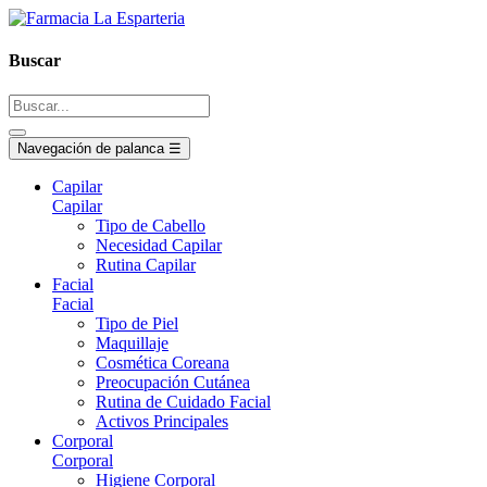
Buscar
Navegación de palanca
☰
Capilar
Capilar
Tipo de Cabello
Necesidad Capilar
Rutina Capilar
Facial
Facial
Tipo de Piel
Maquillaje
Cosmética Coreana
Preocupación Cutánea
Rutina de Cuidado Facial
Activos Principales
Corporal
Corporal
Higiene Corporal