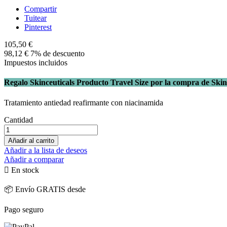
Compartir
Tuitear
Pinterest
105,50 €
98,12 €
7% de descuento
Impuestos incluidos
Regalo Skinceuticals Producto Travel Size por la compra de Skin
Tratamiento antiedad reafirmante con niacinamida
Cantidad
Añadir al carrito
Añadir a la lista de deseos
Añadir a comparar

En stock
📦 Envío GRATIS desde
Pago seguro