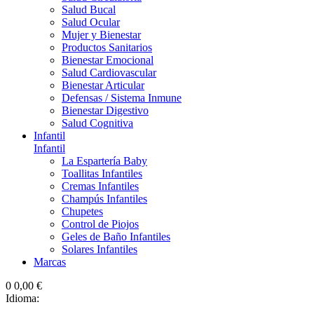
Salud Bucal
Salud Ocular
Mujer y Bienestar
Productos Sanitarios
Bienestar Emocional
Salud Cardiovascular
Bienestar Articular
Defensas / Sistema Inmune
Bienestar Digestivo
Salud Cognitiva
Infantil
Infantil
La Espartería Baby
Toallitas Infantiles
Cremas Infantiles
Champús Infantiles
Chupetes
Control de Piojos
Geles de Baño Infantiles
Solares Infantiles
Marcas
0
0,00 €
Idioma: