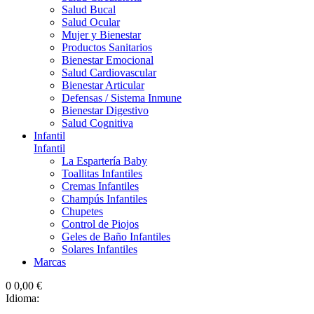
Salud Bucal
Salud Ocular
Mujer y Bienestar
Productos Sanitarios
Bienestar Emocional
Salud Cardiovascular
Bienestar Articular
Defensas / Sistema Inmune
Bienestar Digestivo
Salud Cognitiva
Infantil
Infantil
La Espartería Baby
Toallitas Infantiles
Cremas Infantiles
Champús Infantiles
Chupetes
Control de Piojos
Geles de Baño Infantiles
Solares Infantiles
Marcas
0
0,00 €
Idioma: