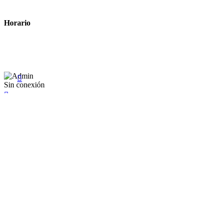
Términos y condiciones legales
Horario
Lunes a Viernes: 8:00 a 22:00
Sábado: 9:00 a 22:00

Sin conexión

×
Existente Affiliate
Ingrese a su cuenta
Recuérdame
Se te olvidó tu contraseña


Iniciar sesión
¿No tienen en cuenta? Cree uno aquí
Restablecer la contraseña