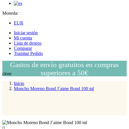
Moneda:
EUR
Iniciar sesión
Mi cuenta
Lista de deseos
Comparar
Tramitar Pedido
Gastos de envío gratuitos en compras
superiores a 50€
close
Inicio
Moncho Moreno Bond J´aime Bond 100 ml
