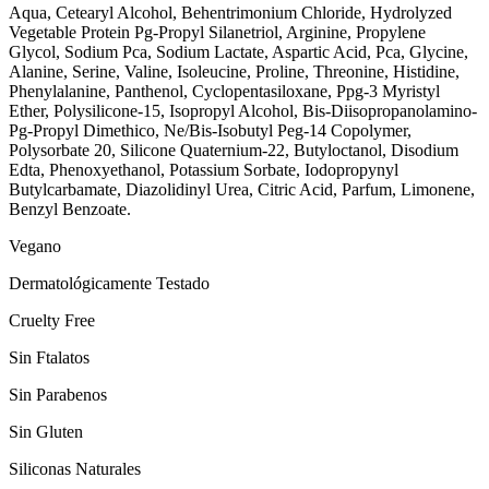
Aqua, Cetearyl Alcohol, Behentrimonium Chloride, Hydrolyzed
Vegetable Protein Pg-Propyl Silanetriol, Arginine, Propylene
Glycol, Sodium Pca, Sodium Lactate, Aspartic Acid, Pca, Glycine,
Alanine, Serine, Valine, Isoleucine, Proline, Threonine, Histidine,
Phenylalanine, Panthenol, Cyclopentasiloxane, Ppg-3 Myristyl
Ether, Polysilicone-15, Isopropyl Alcohol, Bis-Diisopropanolamino-
Pg-Propyl Dimethico, Ne/Bis-Isobutyl Peg-14 Copolymer,
Polysorbate 20, Silicone Quaternium-22, Butyloctanol, Disodium
Edta, Phenoxyethanol, Potassium Sorbate, Iodopropynyl
Butylcarbamate, Diazolidinyl Urea, Citric Acid, Parfum, Limonene,
Benzyl Benzoate.
Vegano
Dermatológicamente Testado
Cruelty Free
Sin Ftalatos
Sin Parabenos
Sin Gluten
Siliconas Naturales