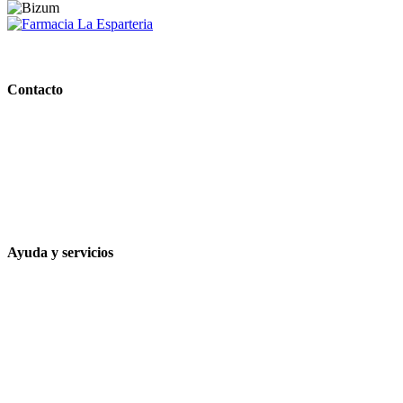
PARAFARMACIA LA ESPARTERIA
Contacto
Calle Rodríguez Marín, 8 14002, Córdoba
957 472 763
648 167 760
contacto@farmacialaesparteria.es
Ayuda y servicios
Tiempo estimado para la entrega
Métodos de pago
Política de privacidad
Política de cookies