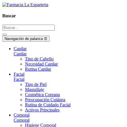
Buscar
Navegación de palanca
☰
Capilar
Capilar
Tipo de Cabello
Necesidad Capilar
Rutina Capilar
Facial
Facial
Tipo de Piel
Maquillaje
Cosmética Coreana
Preocupación Cutánea
Rutina de Cuidado Facial
Activos Principales
Corporal
Corporal
Higiene Corporal