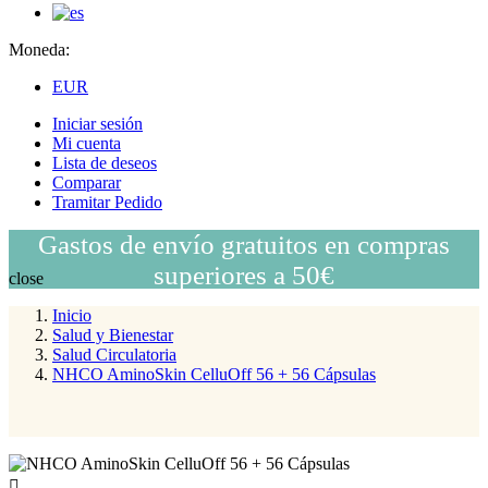
Moneda:
EUR
Iniciar sesión
Mi cuenta
Lista de deseos
Comparar
Tramitar Pedido
Gastos de envío gratuitos en compras
superiores a 50€
close
Inicio
Salud y Bienestar
Salud Circulatoria
NHCO AminoSkin CelluOff 56 + 56 Cápsulas
