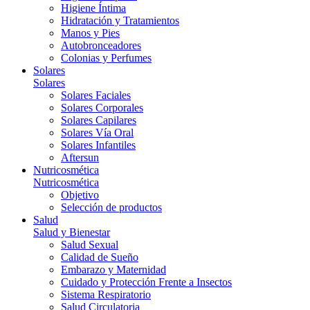
Higiene Íntima
Hidratación y Tratamientos
Manos y Pies
Autobronceadores
Colonias y Perfumes
Solares
Solares
Solares Faciales
Solares Corporales
Solares Capilares
Solares Vía Oral
Solares Infantiles
Aftersun
Nutricosmética
Nutricosmética
Objetivo
Selección de productos
Salud
Salud y Bienestar
Salud Sexual
Calidad de Sueño
Embarazo y Maternidad
Cuidado y Protección Frente a Insectos
Sistema Respiratorio
Salud Circulatoria