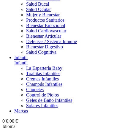
Salud Bucal
Salud Ocular
Mujer y Bienestar
Productos Sanitarios
Bienestar Emocional
Salud Cardiovascular
Bienestar Articular
Defensas / Sistema Inmune
Bienestar Digestivo
Salud Cognitiva
Infantil
Infantil
La Espartería Baby
Toallitas Infantiles
Cremas Infantiles
Champús Infantiles
Chupetes
Control de Piojos
Geles de Baño Infantiles
Solares Infantiles
Marcas
0
0,00 €
Idioma: