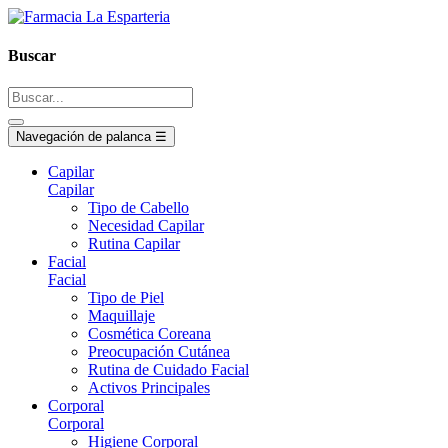
Buscar
Navegación de palanca
☰
Capilar
Capilar
Tipo de Cabello
Necesidad Capilar
Rutina Capilar
Facial
Facial
Tipo de Piel
Maquillaje
Cosmética Coreana
Preocupación Cutánea
Rutina de Cuidado Facial
Activos Principales
Corporal
Corporal
Higiene Corporal