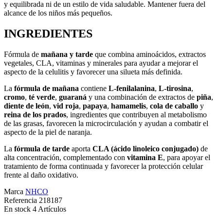
y equilibrada ni de un estilo de vida saludable. Mantener fuera del
alcance de los niños más pequeños.
INGREDIENTES
Fórmula de
mañana y tarde
que combina aminoácidos, extractos
vegetales, CLA, vitaminas y minerales para ayudar a mejorar el
aspecto de la celulitis y favorecer una silueta más definida.
La
fórmula de mañana
contiene
L-fenilalanina
,
L-tirosina
,
cromo
,
té verde
,
guaraná
y una combinación de extractos de
piña
,
diente de león
,
vid roja
,
papaya
,
hamamelis
,
cola de caballo
y
reina de los prados
, ingredientes que contribuyen al metabolismo
de las grasas, favorecen la microcirculación y ayudan a combatir el
aspecto de la piel de naranja.
La
fórmula de tarde
aporta
CLA (ácido linoleico conjugado)
de
alta concentración, complementado con
vitamina E
, para apoyar el
tratamiento de forma continuada y favorecer la protección celular
frente al daño oxidativo.
Marca
NHCO
Referencia
218187
En stock
4 Artículos