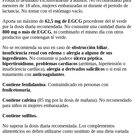
Producto destinado exclusivamente a adultos. No recomendado para
menores de 18 años, mujeres embarazadas ni durante el periodo de
lactancia. No tomar con el estómago vacío.
Aporta un máximo de
62,5 mg de EGCG
procedente del té verde
por la dosis diaria recomendada. No consumir una cantidad diaria de
800 mg o más de EGCG
, ni combinarlo el mismo día con otros
productos que contengan té verde.
No se recomienda su uso en caso de
obstrucción biliar
,
insuficiencia renal con edema
o
alergia a alguno de sus
ingredientes
. No consumir si padece
úlcera péptica
,
hipertiroidismo
,
problemas cardíacos
(arritmias, hipertensión o
insuficiencia cardíaca),
alergia a derivados salicílicos
o si está en
tratamiento con
anticoagulantes
.
Contiene fenilalanina
. Contraindicado en personas con
fenilcetonuria
.
Contiene cafeína
(85 mg por la dosis de mañana). No recomendado
para niños ni mujeres embarazadas.
Contiene sulfitos.
No superar la dosis diaria recomendada. Los complementos
alimenticios no deben utilizarse como sustituto de una dieta variada