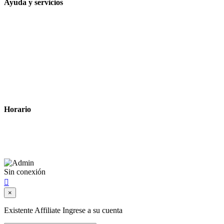
Ayuda y servicios
Tiempo estimado para la entrega
Métodos de pago
Política de privacidad
Política de cookies
Términos y condiciones legales
Horario
Lunes a Viernes: 8:00 a 22:00
Sábado: 9:00 a 22:00
Sin conexión

×
Existente Affiliate
Ingrese a su cuenta