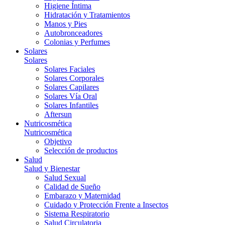
Higiene Íntima
Hidratación y Tratamientos
Manos y Pies
Autobronceadores
Colonias y Perfumes
Solares
Solares
Solares Faciales
Solares Corporales
Solares Capilares
Solares Vía Oral
Solares Infantiles
Aftersun
Nutricosmética
Nutricosmética
Objetivo
Selección de productos
Salud
Salud y Bienestar
Salud Sexual
Calidad de Sueño
Embarazo y Maternidad
Cuidado y Protección Frente a Insectos
Sistema Respiratorio
Salud Circulatoria