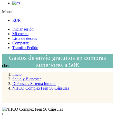
Moneda:
EUR
Iniciar sesión
Mi cuenta
Lista de deseos
Comparar
Tramitar Pedido
Gastos de envío gratuitos en compras
superiores a 50€
close
Inicio
Salud y Bienestar
Defensas / Sistema Inmune
NHCO ComplexTeen 56 Cápsulas
