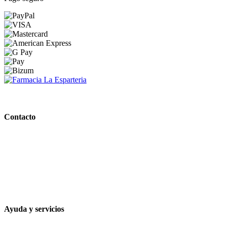
PARAFARMACIA LA ESPARTERIA
Contacto
Calle Rodríguez Marín, 8 14002, Córdoba
957 472 763
648 167 760
contacto@farmacialaesparteria.es
Ayuda y servicios