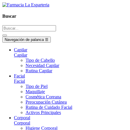
Buscar
Navegación de palanca
☰
Capilar
Capilar
Tipo de Cabello
Necesidad Capilar
Rutina Capilar
Facial
Facial
Tipo de Piel
Maquillaje
Cosmética Coreana
Preocupación Cutánea
Rutina de Cuidado Facial
Activos Principales
Corporal
Corporal
Higiene Corporal