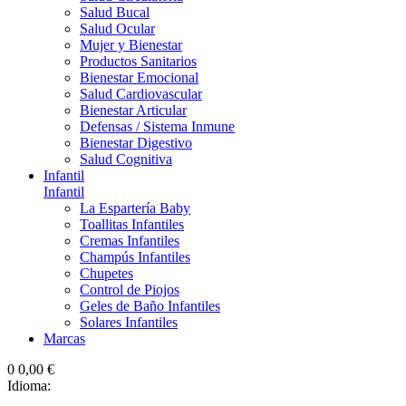
Salud Bucal
Salud Ocular
Mujer y Bienestar
Productos Sanitarios
Bienestar Emocional
Salud Cardiovascular
Bienestar Articular
Defensas / Sistema Inmune
Bienestar Digestivo
Salud Cognitiva
Infantil
Infantil
La Espartería Baby
Toallitas Infantiles
Cremas Infantiles
Champús Infantiles
Chupetes
Control de Piojos
Geles de Baño Infantiles
Solares Infantiles
Marcas
0
0,00 €
Idioma: