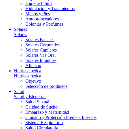
Higiene Íntima
Hidratación y Tratamientos
Manos y Pies
Autobronceadores
Colonias y Perfumes
Solares
Solares
Solares Faciales
Solares Corporales
Solares Capilares
Solares Vía Oral
Solares Infantiles
Aftersun
Nutricosmética
Nutricosmética
Objetivo
Selección de productos
Salud
Salud y Bienestar
Salud Sexual
Calidad de Sueño
Embarazo y Maternidad
Cuidado y Protección Frente a Insectos
Sistema Respiratorio
Salud Circulatoria