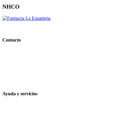
NHCO
PARAFARMACIA LA ESPARTERIA
Contacto
Calle Rodríguez Marín, 8 14002, Córdoba
957 472 763
648 167 760
contacto@farmacialaesparteria.es
Ayuda y servicios
Tiempo estimado para la entrega
Métodos de pago
Política de privacidad