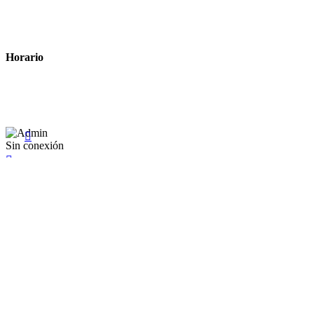
Política de cookies
Términos y condiciones legales
Horario
Lunes a Viernes: 8:00 a 22:00
Sábado: 9:00 a 22:00

Sin conexión

×
Existente Affiliate
Ingrese a su cuenta
Recuérdame
Se te olvidó tu contraseña


Iniciar sesión
¿No tienen en cuenta? Cree uno aquí