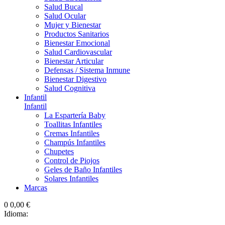
Salud Bucal
Salud Ocular
Mujer y Bienestar
Productos Sanitarios
Bienestar Emocional
Salud Cardiovascular
Bienestar Articular
Defensas / Sistema Inmune
Bienestar Digestivo
Salud Cognitiva
Infantil
Infantil
La Espartería Baby
Toallitas Infantiles
Cremas Infantiles
Champús Infantiles
Chupetes
Control de Piojos
Geles de Baño Infantiles
Solares Infantiles
Marcas
0
0,00 €
Idioma: