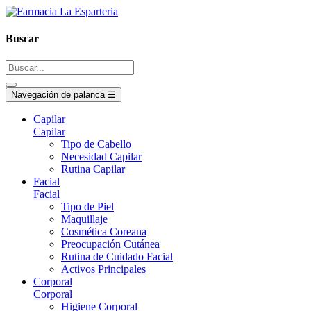
Buscar
Navegación de palanca
☰
Capilar
Capilar
Tipo de Cabello
Necesidad Capilar
Rutina Capilar
Facial
Facial
Tipo de Piel
Maquillaje
Cosmética Coreana
Preocupación Cutánea
Rutina de Cuidado Facial
Activos Principales
Corporal
Corporal
Higiene Corporal