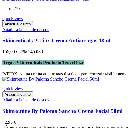
-7%
Quick view
Añadir al carrito
Añadir a la lista de deseos
Skinceuticals P-Tiox Crema Antiarrugas 48ml
156,00 €
-7%
145,08 €
Regalo Skinceuticals Producto Travel Size
P-TIOX es una crema antiarrugas diseñada para corregir visiblemente las
Quick view
Añadir al carrito
Añadir a la lista de deseos
Skinroutine By Paloma Sancho Crema Facial 50ml
42,95 €
Fórmula en gel-crema diseñada para combatir los signos del envejecim