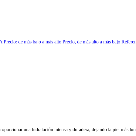
 A
Precio: de más bajo a más alto
Precio, de más alto a más bajo
Referen
oporcionar una hidratación intensa y duradera, dejando la piel más lum