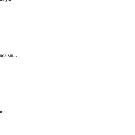
da sin...
r...