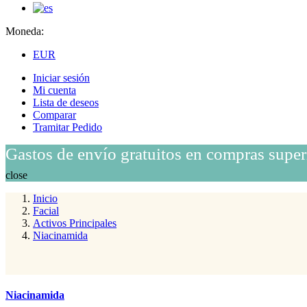
Moneda:
EUR
Iniciar sesión
Mi cuenta
Lista de deseos
Comparar
Tramitar Pedido
Gastos de envío gratuitos en compras super
close
Inicio
Facial
Activos Principales
Niacinamida
Niacinamida