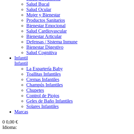
Salud Bucal
Salud Ocular
Mujer y Bienestar
Productos Sanitarios
Bienestar Emocional
Salud Cardiovascular
Bienestar Articular
Defensas / Sistema Inmune
Bienestar Digestivo
Salud Cognitiva
Infantil
Infantil
La Espartería Baby
Toallitas Infantiles
Cremas Infantiles
Champús Infantiles
Chupetes
Control de Piojos
Geles de Baño Infantiles
Solares Infantiles
Marcas
0
0,00 €
Idioma: