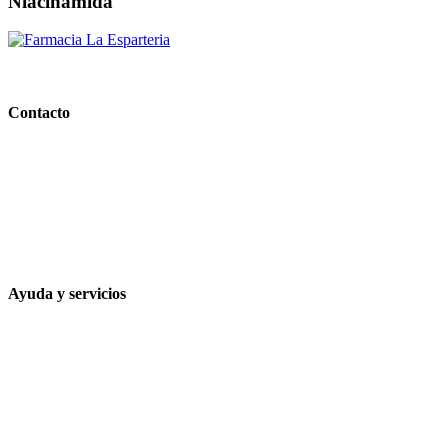
Niacinamida
PARAFARMACIA LA ESPARTERIA
Contacto
Calle Rodríguez Marín, 8 14002, Córdoba
957 472 763
648 167 760
contacto@farmacialaesparteria.es
Ayuda y servicios
Tiempo estimado para la entrega
Métodos de pago
Política de privacidad
Política de cookies