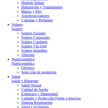
Higiene Íntima
Hidratación y Tratamientos
Manos y Pies
Autobronceadores
Colonias y Perfumes
Solares
Solares
Solares Faciales
Solares Corporales
Solares Capilares
Solares Vía Oral
Solares Infantiles
Aftersun
Nutricosmética
Nutricosmética
Objetivo
Selección de productos
Salud
Salud y Bienestar
Salud Sexual
Calidad de Sueño
Embarazo y Maternidad
Cuidado y Protección Frente a Insectos
Sistema Respiratorio
Salud Circulatoria