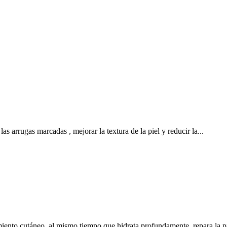
 arrugas marcadas , mejorar la textura de la piel y reducir la...
iento cutáneo, al mismo tiempo que hidrata profundamente, repara la pie