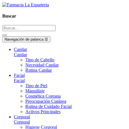
Buscar
Navegación de palanca
☰
Capilar
Capilar
Tipo de Cabello
Necesidad Capilar
Rutina Capilar
Facial
Facial
Tipo de Piel
Maquillaje
Cosmética Coreana
Preocupación Cutánea
Rutina de Cuidado Facial
Activos Principales
Corporal
Corporal
Higiene Corporal