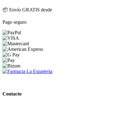
📦 Envío GRATIS desde
Pago seguro
PARAFARMACIA LA ESPARTERIA
Contacto
Calle Rodríguez Marín, 8 14002, Córdoba
957 472 763
648 167 760
contacto@farmacialaesparteria.es