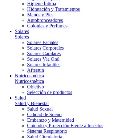
Higiene Íntima
Hidratación y Tratamientos
Manos y Pies
Autobronceadores
Colonias y Perfumes
Solares
Solares
Solares Faciales
Solares Corporales
Solares Capilares
Solares Vía Oral
Solares Infantiles
Aftersun
Nutricosmética
Nutricosmética
Objetivo
Selección de productos
Salud
Salud y Bienestar
Salud Sexual
Calidad de Sueño
Embarazo y Maternidad
Cuidado y Protección Frente a Insectos
Sistema Respiratorio
Salud Circulatoria