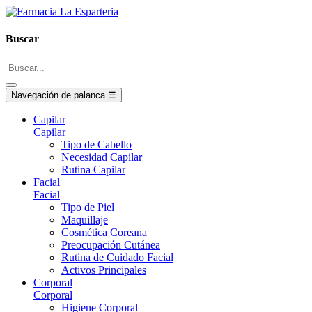
Buscar
Navegación de palanca
☰
Capilar
Capilar
Tipo de Cabello
Necesidad Capilar
Rutina Capilar
Facial
Facial
Tipo de Piel
Maquillaje
Cosmética Coreana
Preocupación Cutánea
Rutina de Cuidado Facial
Activos Principales
Corporal
Corporal
Higiene Corporal