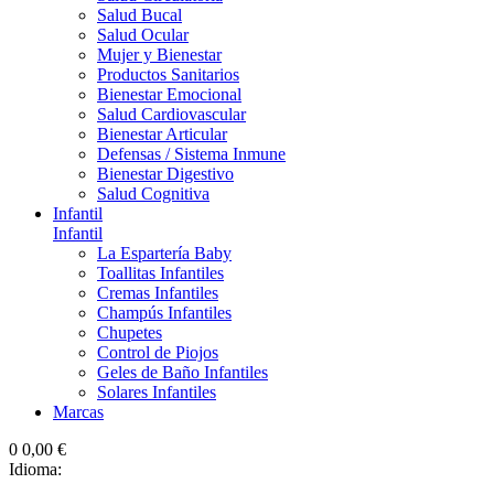
Salud Bucal
Salud Ocular
Mujer y Bienestar
Productos Sanitarios
Bienestar Emocional
Salud Cardiovascular
Bienestar Articular
Defensas / Sistema Inmune
Bienestar Digestivo
Salud Cognitiva
Infantil
Infantil
La Espartería Baby
Toallitas Infantiles
Cremas Infantiles
Champús Infantiles
Chupetes
Control de Piojos
Geles de Baño Infantiles
Solares Infantiles
Marcas
0
0,00 €
Idioma: