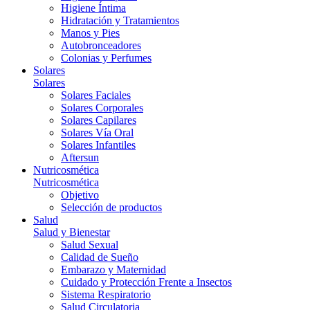
Higiene Íntima
Hidratación y Tratamientos
Manos y Pies
Autobronceadores
Colonias y Perfumes
Solares
Solares
Solares Faciales
Solares Corporales
Solares Capilares
Solares Vía Oral
Solares Infantiles
Aftersun
Nutricosmética
Nutricosmética
Objetivo
Selección de productos
Salud
Salud y Bienestar
Salud Sexual
Calidad de Sueño
Embarazo y Maternidad
Cuidado y Protección Frente a Insectos
Sistema Respiratorio
Salud Circulatoria