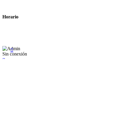
Términos y condiciones legales
Horario
Lunes a Viernes: 8:00 a 22:00
Sábado: 9:00 a 22:00

Sin conexión

×
Existente Affiliate
Ingrese a su cuenta
Recuérdame
Se te olvidó tu contraseña


Iniciar sesión
¿No tienen en cuenta? Cree uno aquí
Restablecer la contraseña