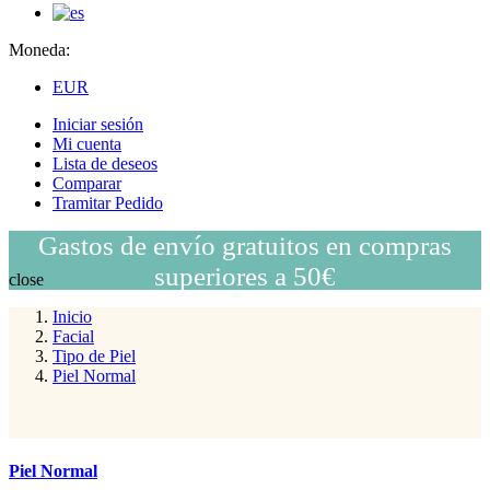
Moneda:
EUR
Iniciar sesión
Mi cuenta
Lista de deseos
Comparar
Tramitar Pedido
Gastos de envío gratuitos en compras
superiores a 50€
close
Inicio
Facial
Tipo de Piel
Piel Normal
Piel Normal