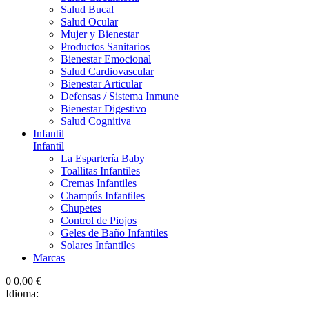
Salud Bucal
Salud Ocular
Mujer y Bienestar
Productos Sanitarios
Bienestar Emocional
Salud Cardiovascular
Bienestar Articular
Defensas / Sistema Inmune
Bienestar Digestivo
Salud Cognitiva
Infantil
Infantil
La Espartería Baby
Toallitas Infantiles
Cremas Infantiles
Champús Infantiles
Chupetes
Control de Piojos
Geles de Baño Infantiles
Solares Infantiles
Marcas
0
0,00 €
Idioma: