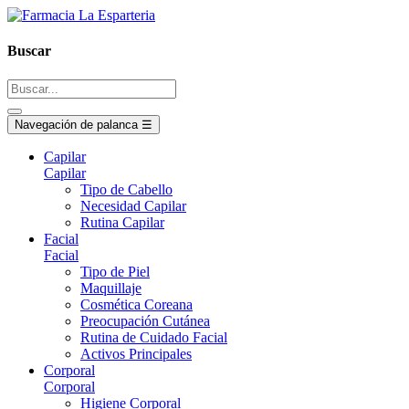
Buscar
Navegación de palanca
☰
Capilar
Capilar
Tipo de Cabello
Necesidad Capilar
Rutina Capilar
Facial
Facial
Tipo de Piel
Maquillaje
Cosmética Coreana
Preocupación Cutánea
Rutina de Cuidado Facial
Activos Principales
Corporal
Corporal
Higiene Corporal