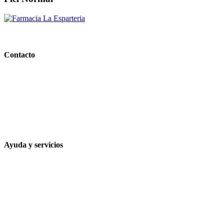
PARAFARMACIA LA ESPARTERIA
Contacto
Calle Rodríguez Marín, 8 14002, Córdoba
957 472 763
648 167 760
contacto@farmacialaesparteria.es
Ayuda y servicios
Tiempo estimado para la entrega
Métodos de pago
Política de privacidad
Política de cookies