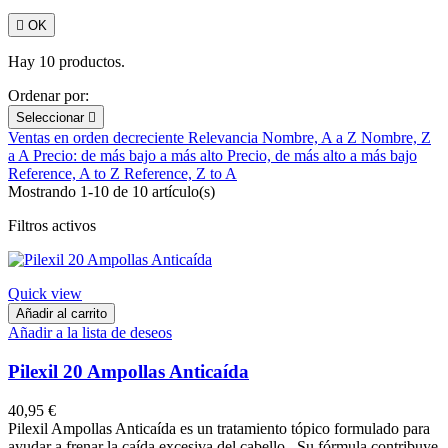

OK
Hay 10 productos.
Ordenar por:
Seleccionar

Ventas en orden decreciente
Relevancia
Nombre, A a Z
Nombre, Z
a A
Precio: de más bajo a más alto
Precio, de más alto a más bajo
Reference, A to Z
Reference, Z to A
Mostrando 1-10 de 10 artículo(s)
Filtros activos
Quick view
Añadir al carrito
Añadir a la lista de deseos
Pilexil 20 Ampollas Anticaída
40,95 €
Pilexil Ampollas Anticaída es un tratamiento tópico formulado para
ayudar a frenar la caída excesiva del cabello . Su fórmula contribuye