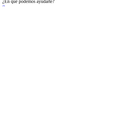
¿En qué podemos ayudarte?

×
Existente Affiliate
Ingrese a su cuenta
Recuérdame
Se te olvidó tu contraseña


Iniciar sesión
¿No tienen en cuenta? Cree uno aquí
Restablecer la contraseña


Restablecer la contraseña
Nuevo registro de cuenta
Mr.
Mrs.