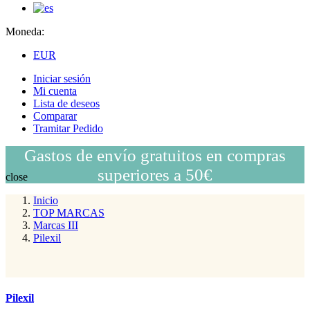
Moneda:
EUR
Iniciar sesión
Mi cuenta
Lista de deseos
Comparar
Tramitar Pedido
Gastos de envío gratuitos en compras
superiores a 50€
close
Inicio
TOP MARCAS
Marcas III
Pilexil
Pilexil