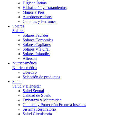
Higiene Íntima
Hidratación y Tratamientos
Manos y Pies
Autobronceadores
Colonias y Perfumes
Solares
Solares
Solares Faciales
Solares Corporales
Solares Capilares
Solares Vía Oral
Solares Infantiles
Aftersun
Nutricosmética
Nutricosmética
Objetivo
Selección de productos
Salud
Salud y Bienestar
Salud Sexual
Calidad de Sueño
Embarazo y Maternidad
Cuidado y Protección Frente a Insectos
Sistema Respiratorio
Salud Circulatoria