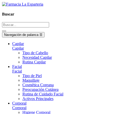
Buscar
Navegación de palanca
☰
Capilar
Capilar
Tipo de Cabello
Necesidad Capilar
Rutina Capilar
Facial
Facial
Tipo de Piel
Maquillaje
Cosmética Coreana
Preocupación Cutánea
Rutina de Cuidado Facial
Activos Principales
Corporal
Corporal
Higiene Corporal