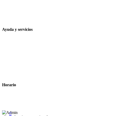
957 472 763
648 167 760
contacto@farmacialaesparteria.es
Ayuda y servicios
Tiempo estimado para la entrega
Métodos de pago
Política de privacidad
Política de cookies
Términos y condiciones legales
Horario
Lunes a Viernes: 8:00 a 22:00
Sábado: 9:00 a 22:00
