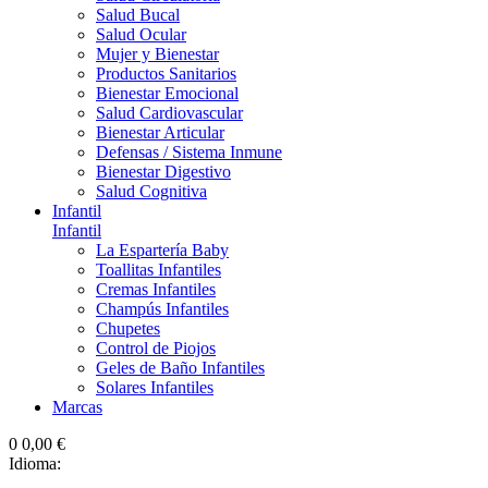
Salud Bucal
Salud Ocular
Mujer y Bienestar
Productos Sanitarios
Bienestar Emocional
Salud Cardiovascular
Bienestar Articular
Defensas / Sistema Inmune
Bienestar Digestivo
Salud Cognitiva
Infantil
Infantil
La Espartería Baby
Toallitas Infantiles
Cremas Infantiles
Champús Infantiles
Chupetes
Control de Piojos
Geles de Baño Infantiles
Solares Infantiles
Marcas
0
0,00 €
Idioma: