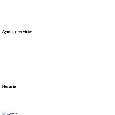
957 472 763
648 167 760
contacto@farmacialaesparteria.es
Ayuda y servicios
Tiempo estimado para la entrega
Métodos de pago
Política de privacidad
Política de cookies
Términos y condiciones legales
Horario
Lunes a Viernes: 8:00 a 22:00
Sábado: 9:00 a 22:00