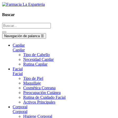
Buscar
Navegación de palanca
☰
Capilar
Capilar
Tipo de Cabello
Necesidad Capilar
Rutina Capilar
Facial
Facial
Tipo de Piel
Maquillaje
Cosmética Coreana
Preocupación Cutánea
Rutina de Cuidado Facial
Activos Principales
Corporal
Corporal
Higiene Corporal