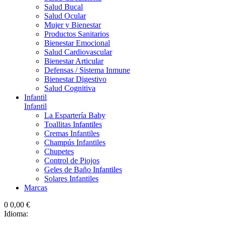
Salud Bucal
Salud Ocular
Mujer y Bienestar
Productos Sanitarios
Bienestar Emocional
Salud Cardiovascular
Bienestar Articular
Defensas / Sistema Inmune
Bienestar Digestivo
Salud Cognitiva
Infantil
Infantil
La Espartería Baby
Toallitas Infantiles
Cremas Infantiles
Champús Infantiles
Chupetes
Control de Piojos
Geles de Baño Infantiles
Solares Infantiles
Marcas
0
0,00 €
Idioma: