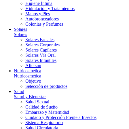
Higiene Íntima
Hidratación y Tratamientos
Manos y Pies
Autobronceadores
Colonias y Perfumes
Solares
Solares
Solares Faciales
Solares Corporales
Solares Capilares
Solares Vía Oral
Solares Infantiles
Aftersun
Nutricosmética
Nutricosmética
Objetivo
Selección de productos
Salud
Salud y Bienestar
Salud Sexual
Calidad de Sueño
Embarazo y Maternidad
Cuidado y Protección Frente a Insectos
Sistema Respiratorio
Salud Circulatoria