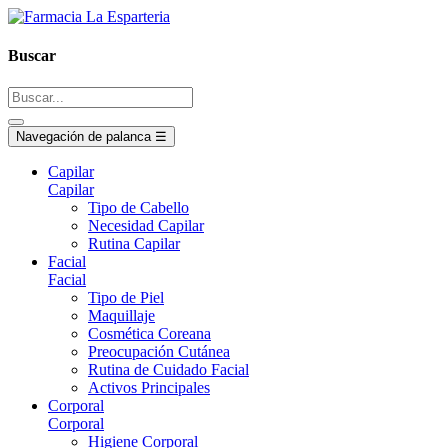
Buscar
Navegación de palanca
☰
Capilar
Capilar
Tipo de Cabello
Necesidad Capilar
Rutina Capilar
Facial
Facial
Tipo de Piel
Maquillaje
Cosmética Coreana
Preocupación Cutánea
Rutina de Cuidado Facial
Activos Principales
Corporal
Corporal
Higiene Corporal