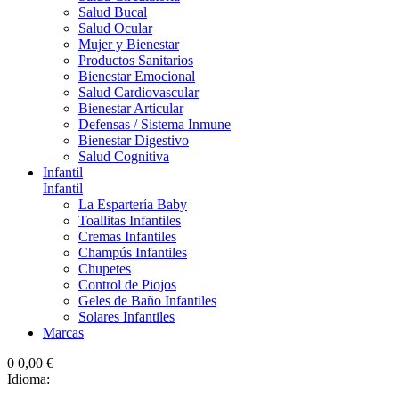
Salud Bucal
Salud Ocular
Mujer y Bienestar
Productos Sanitarios
Bienestar Emocional
Salud Cardiovascular
Bienestar Articular
Defensas / Sistema Inmune
Bienestar Digestivo
Salud Cognitiva
Infantil
Infantil
La Espartería Baby
Toallitas Infantiles
Cremas Infantiles
Champús Infantiles
Chupetes
Control de Piojos
Geles de Baño Infantiles
Solares Infantiles
Marcas
0
0,00 €
Idioma: