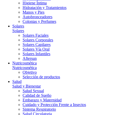
Higiene Íntima
Hidratación y Tratamientos
Manos y Pies
Autobronceadores
Colonias y Perfumes
Solares
Solares
Solares Faciales
Solares Corporales
Solares Capilares
Solares Vía Oral
Solares Infantiles
Aftersun
Nutricosmética
Nutricosmética
Objetivo
Selección de productos
Salud
Salud y Bienestar
Salud Sexual
Calidad de Sueño
Embarazo y Maternidad
Cuidado y Protección Frente a Insectos
Sistema Respiratorio
Salud Circulatoria