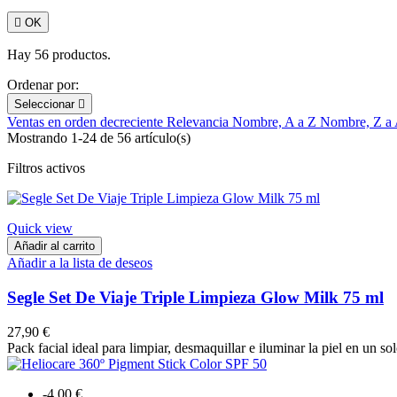

OK
Hay 56 productos.
Ordenar por:
Seleccionar

Ventas en orden decreciente
Relevancia
Nombre, A a Z
Nombre, Z a
Mostrando 1-24 de 56 artículo(s)
Filtros activos
Quick view
Añadir al carrito
Añadir a la lista de deseos
Segle Set De Viaje Triple Limpieza Glow Milk 75 ml
27,90 €
Pack facial ideal para limpiar, desmaquillar e iluminar la piel en un so
-4,00 €