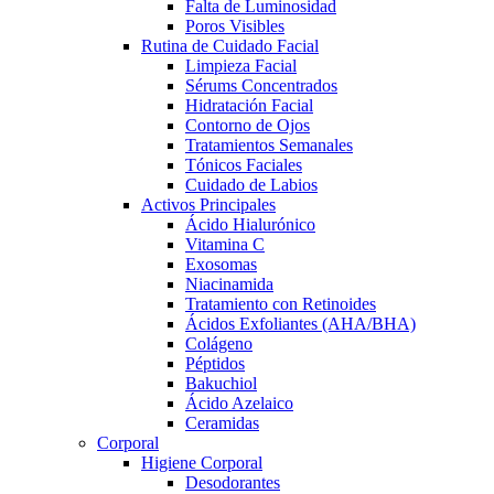
Falta de Luminosidad
Poros Visibles
Rutina de Cuidado Facial
Limpieza Facial
Sérums Concentrados
Hidratación Facial
Contorno de Ojos
Tratamientos Semanales
Tónicos Faciales
Cuidado de Labios
Activos Principales
Ácido Hialurónico
Vitamina C
Exosomas
Niacinamida
Tratamiento con Retinoides
Ácidos Exfoliantes (AHA/BHA)
Colágeno
Péptidos
Bakuchiol
Ácido Azelaico
Ceramidas
Corporal
Higiene Corporal
Desodorantes