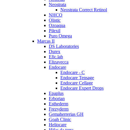
Neostrata
Neostrata Correct Retinol
NHCO
Olistic
Ozoaqua
Pilexil
Puro Omega
Marcas II
DS Laboratories
Durex
Efic.lab
Elizavecca
Endocare
Endocare - C
Endocare Tensage
Endocare Cellage
Endocare Expert Drops
Epaplus
Erborian
Esthederm
Frezyderm
Gemaherrerias GH
Goah Clinic
Heliocare
Hifas da terra