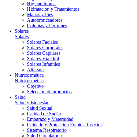
Higiene Íntima
Hidratación y Tratamientos
Manos y Pies
Autobronceadores
Colonias y Perfumes
Solares
Solares
Solares Faciales
Solares Corporales
Solares Capilares
Solares Vía Oral
Solares Infantiles
Aftersun
Nutricosmética
Nutricosmética
Objetivo
Selección de productos
Salud
Salud y Bienestar
Salud Sexual
Calidad de Sueño
Embarazo y Maternidad
Cuidado y Protección Frente a Insectos
Sistema Respiratorio
Salud Circulatoria