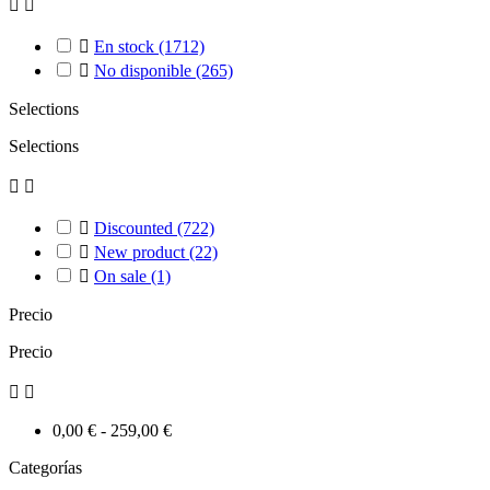



En stock
(1712)

No disponible
(265)
Selections
Selections



Discounted
(722)

New product
(22)

On sale
(1)
Precio
Precio


0,00 € - 259,00 €
Categorías