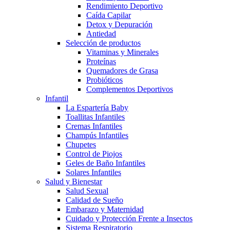
Rendimiento Deportivo
Caída Capilar
Detox y Depuración
Antiedad
Selección de productos
Vitaminas y Minerales
Proteínas
Quemadores de Grasa
Probióticos
Complementos Deportivos
Infantil
La Espartería Baby
Toallitas Infantiles
Cremas Infantiles
Champús Infantiles
Chupetes
Control de Piojos
Geles de Baño Infantiles
Solares Infantiles
Salud y Bienestar
Salud Sexual
Calidad de Sueño
Embarazo y Maternidad
Cuidado y Protección Frente a Insectos
Sistema Respiratorio