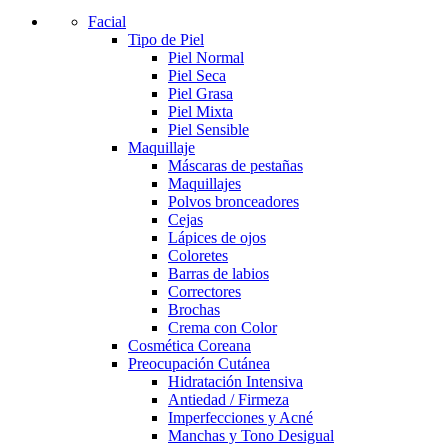
Facial
Tipo de Piel
Piel Normal
Piel Seca
Piel Grasa
Piel Mixta
Piel Sensible
Maquillaje
Máscaras de pestañas
Maquillajes
Polvos bronceadores
Cejas
Lápices de ojos
Coloretes
Barras de labios
Correctores
Brochas
Crema con Color
Cosmética Coreana
Preocupación Cutánea
Hidratación Intensiva
Antiedad / Firmeza
Imperfecciones y Acné
Manchas y Tono Desigual