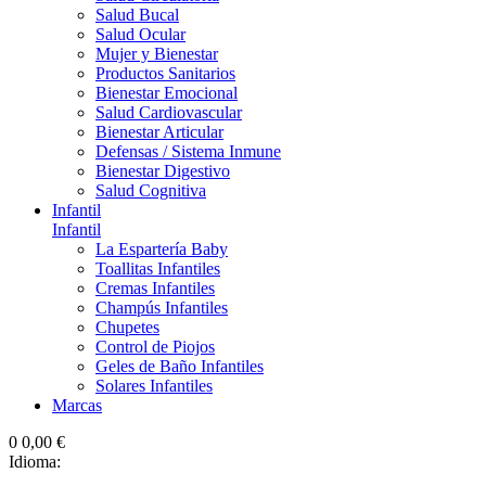
Salud Bucal
Salud Ocular
Mujer y Bienestar
Productos Sanitarios
Bienestar Emocional
Salud Cardiovascular
Bienestar Articular
Defensas / Sistema Inmune
Bienestar Digestivo
Salud Cognitiva
Infantil
Infantil
La Espartería Baby
Toallitas Infantiles
Cremas Infantiles
Champús Infantiles
Chupetes
Control de Piojos
Geles de Baño Infantiles
Solares Infantiles
Marcas
0
0,00 €
Idioma: