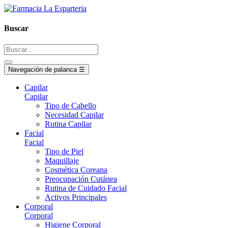
Buscar
Navegación de palanca
☰
Capilar
Capilar
Tipo de Cabello
Necesidad Capilar
Rutina Capilar
Facial
Facial
Tipo de Piel
Maquillaje
Cosmética Coreana
Preocupación Cutánea
Rutina de Cuidado Facial
Activos Principales
Corporal
Corporal
Higiene Corporal