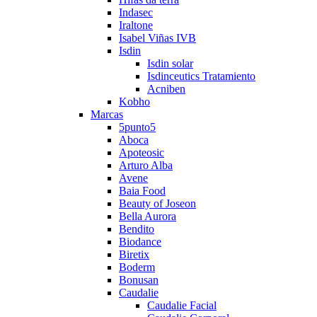
Indasec
Iraltone
Isabel Viñas IVB
Isdin
Isdin solar
Isdinceutics Tratamiento
Acniben
Kobho
Marcas
5punto5
Aboca
Apoteosic
Arturo Alba
Avene
Baia Food
Beauty of Joseon
Bella Aurora
Bendito
Biodance
Biretix
Boderm
Bonusan
Caudalie
Caudalie Facial