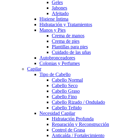
Geles
Jabones
Afeitado
Higiene Íntima
Hidratación y Tratamientos
Manos y Pies
Crema de manos
Crema de pies
Plantillas para pies
Cuidado de las uñas
Autobronceadores
Colonias y Perfumes
Capilar
Tipo de Cabello
Cabello Normal
Cabello Seco
Cabello Graso
Cabello Fino
Cabello Rizado / Ondulado
Cabello Teñido
Necesidad Capilar
Hidratación Profunda
Reparación y Reconstrucción
Control de Grasa
Anticaída / Fortalecimiento