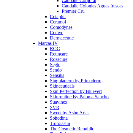
Caudalie Corporal
Caudalie Colonias Aguas frescas
Premier Cru
Cetaphil
Ceramol
Comodynes
Cerave
Dermaceutic
Marcas IV
ROC
Retincare
Rosacure
Segle
Sendo
Sensilis
Singuladerm by Primaderm
Skinceuticals
Skin Perfection by Bluevert
Skinroutine By Paloma Sancho
Suavinex
SVR
Sweet by Asún Arias
Soñodina
Trofolastin
The Cosmetic Republic