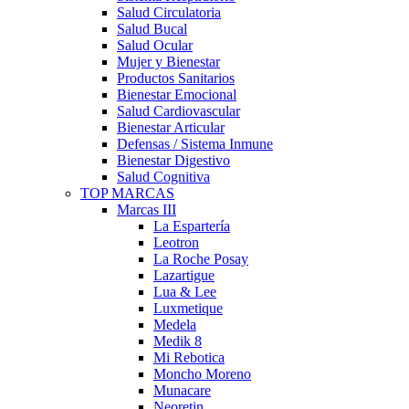
Salud Circulatoria
Salud Bucal
Salud Ocular
Mujer y Bienestar
Productos Sanitarios
Bienestar Emocional
Salud Cardiovascular
Bienestar Articular
Defensas / Sistema Inmune
Bienestar Digestivo
Salud Cognitiva
TOP MARCAS
Marcas III
La Espartería
Leotron
La Roche Posay
Lazartigue
Lua & Lee
Luxmetique
Medela
Medik 8
Mi Rebotica
Moncho Moreno
Munacare
Neoretin