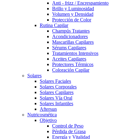
Anti - frizz / Encrespamiento
Brillo y Luminosidad
Volumen y Densidad
Protección de Color
Rutina Capilar
Champús Tratantes
Acondicionadores
Mascarillas Capilares
Sérums Capilares
Tratamientos Intensivos
Aceites Capilares
Protectores Térmicos
Coloración Capilar
Solares
Solares Faciales
Solares Corporales
Solares Capilares
Solares Vía Oral
Solares Infantiles
Aftersun
Nutricosmética
Objetivo
Control de Peso
Pérdida de Grasa
Energía y Vitalidad