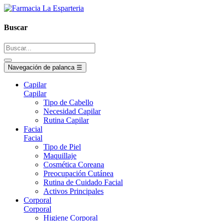
Buscar
Navegación de palanca
☰
Capilar
Capilar
Tipo de Cabello
Necesidad Capilar
Rutina Capilar
Facial
Facial
Tipo de Piel
Maquillaje
Cosmética Coreana
Preocupación Cutánea
Rutina de Cuidado Facial
Activos Principales
Corporal
Corporal
Higiene Corporal