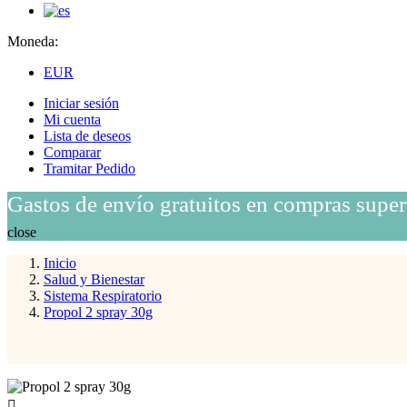
Moneda:
EUR
Iniciar sesión
Mi cuenta
Lista de deseos
Comparar
Tramitar Pedido
Gastos de envío gratuitos en compras super
close
Inicio
Salud y Bienestar
Sistema Respiratorio
Propol 2 spray 30g
