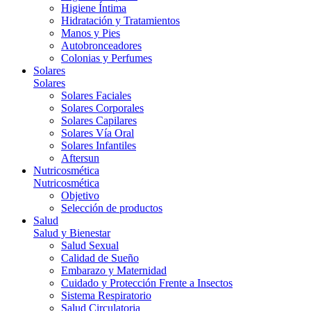
Higiene Íntima
Hidratación y Tratamientos
Manos y Pies
Autobronceadores
Colonias y Perfumes
Solares
Solares
Solares Faciales
Solares Corporales
Solares Capilares
Solares Vía Oral
Solares Infantiles
Aftersun
Nutricosmética
Nutricosmética
Objetivo
Selección de productos
Salud
Salud y Bienestar
Salud Sexual
Calidad de Sueño
Embarazo y Maternidad
Cuidado y Protección Frente a Insectos
Sistema Respiratorio
Salud Circulatoria