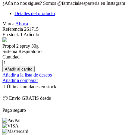
¿Aún no nos sigues? Somos @farmacialaesparteria en Instagram
Detalles del producto
Marca
Aboca
Referencia
261715
En stock
1 Artículo
Propol 2 spray 30g
Sistema Respiratorio
Cantidad
Añadir al carrito
Añadir a la lista de deseos
Añadir a comparar

Últimas unidades en stock
📦 Envío GRATIS desde
Pago seguro