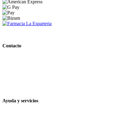
PARAFARMACIA LA ESPARTERIA
Contacto
Calle Rodríguez Marín, 8 14002, Córdoba
957 472 763
648 167 760
contacto@farmacialaesparteria.es
Ayuda y servicios
Tiempo estimado para la entrega
Métodos de pago
Política de privacidad