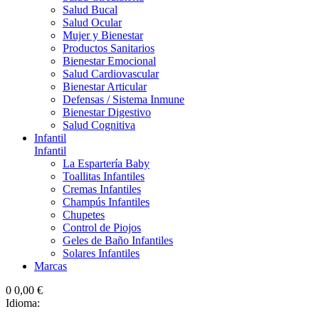
Salud Bucal
Salud Ocular
Mujer y Bienestar
Productos Sanitarios
Bienestar Emocional
Salud Cardiovascular
Bienestar Articular
Defensas / Sistema Inmune
Bienestar Digestivo
Salud Cognitiva
Infantil
Infantil
La Espartería Baby
Toallitas Infantiles
Cremas Infantiles
Champús Infantiles
Chupetes
Control de Piojos
Geles de Baño Infantiles
Solares Infantiles
Marcas
0
0,00 €
Idioma: