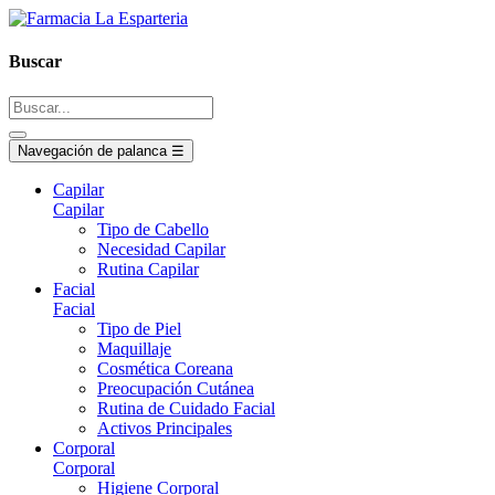
Buscar
Navegación de palanca
☰
Capilar
Capilar
Tipo de Cabello
Necesidad Capilar
Rutina Capilar
Facial
Facial
Tipo de Piel
Maquillaje
Cosmética Coreana
Preocupación Cutánea
Rutina de Cuidado Facial
Activos Principales
Corporal
Corporal
Higiene Corporal