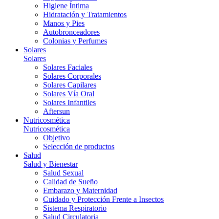
Higiene Íntima
Hidratación y Tratamientos
Manos y Pies
Autobronceadores
Colonias y Perfumes
Solares
Solares
Solares Faciales
Solares Corporales
Solares Capilares
Solares Vía Oral
Solares Infantiles
Aftersun
Nutricosmética
Nutricosmética
Objetivo
Selección de productos
Salud
Salud y Bienestar
Salud Sexual
Calidad de Sueño
Embarazo y Maternidad
Cuidado y Protección Frente a Insectos
Sistema Respiratorio
Salud Circulatoria