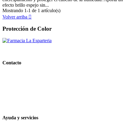
efecto brillo espejo sin...
Mostrando 1-1 de 1 artículo(s)
Volver arriba

Protección de Color
PARAFARMACIA LA ESPARTERIA
Contacto
Calle Rodríguez Marín, 8 14002, Córdoba
957 472 763
648 167 760
contacto@farmacialaesparteria.es
Ayuda y servicios
Tiempo estimado para la entrega