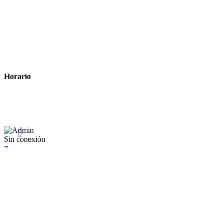
Métodos de pago
Política de privacidad
Política de cookies
Términos y condiciones legales
Horario
Lunes a Viernes: 8:00 a 22:00
Sábado: 9:00 a 22:00

Sin conexión

×
Existente Affiliate
Ingrese a su cuenta
Recuérdame