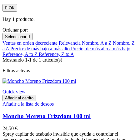

OK
Hay 1 producto.
Ordenar por:
Seleccionar

Ventas en orden decreciente
Relevancia
Nombre, A a Z
Nombre, Z
a A
Precio: de más bajo a más alto
Precio, de más alto a más bajo
Reference, A to Z
Reference, Z to A
Mostrando 1-1 de 1 artículo(s)
Filtros activos
Quick view
Añadir al carrito
Añadir a la lista de deseos
Moncho Moreno Frizzdom 100 ml
24,50 €
Spray capilar de acabado invisible que ayuda a controlar el
encrespamiento y proteger el cabello de la humedad. Aporta un