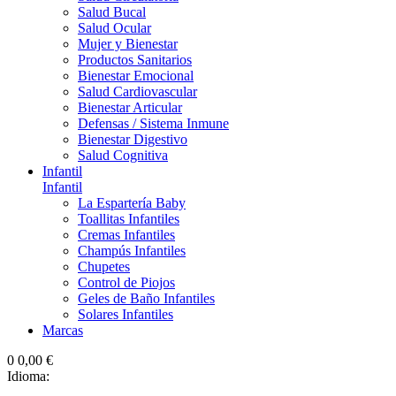
Salud Bucal
Salud Ocular
Mujer y Bienestar
Productos Sanitarios
Bienestar Emocional
Salud Cardiovascular
Bienestar Articular
Defensas / Sistema Inmune
Bienestar Digestivo
Salud Cognitiva
Infantil
Infantil
La Espartería Baby
Toallitas Infantiles
Cremas Infantiles
Champús Infantiles
Chupetes
Control de Piojos
Geles de Baño Infantiles
Solares Infantiles
Marcas
0
0,00 €
Idioma: