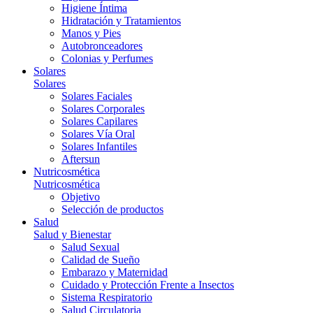
Higiene Íntima
Hidratación y Tratamientos
Manos y Pies
Autobronceadores
Colonias y Perfumes
Solares
Solares
Solares Faciales
Solares Corporales
Solares Capilares
Solares Vía Oral
Solares Infantiles
Aftersun
Nutricosmética
Nutricosmética
Objetivo
Selección de productos
Salud
Salud y Bienestar
Salud Sexual
Calidad de Sueño
Embarazo y Maternidad
Cuidado y Protección Frente a Insectos
Sistema Respiratorio
Salud Circulatoria