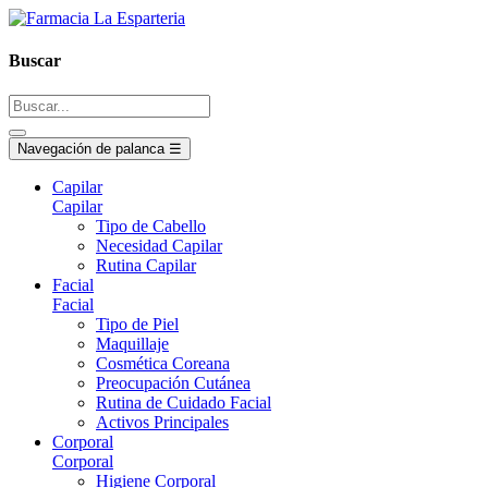
Buscar
Navegación de palanca
☰
Capilar
Capilar
Tipo de Cabello
Necesidad Capilar
Rutina Capilar
Facial
Facial
Tipo de Piel
Maquillaje
Cosmética Coreana
Preocupación Cutánea
Rutina de Cuidado Facial
Activos Principales
Corporal
Corporal
Higiene Corporal