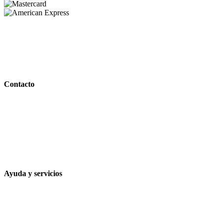
PARAFARMACIA LA ESPARTERIA
Contacto
Calle Rodríguez Marín, 8 14002, Córdoba
957 472 763
648 167 760
contacto@farmacialaesparteria.es
Ayuda y servicios
Tiempo estimado para la entrega
Métodos de pago