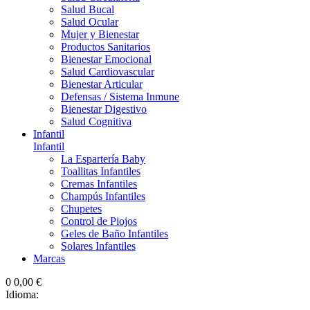
Salud Bucal
Salud Ocular
Mujer y Bienestar
Productos Sanitarios
Bienestar Emocional
Salud Cardiovascular
Bienestar Articular
Defensas / Sistema Inmune
Bienestar Digestivo
Salud Cognitiva
Infantil
Infantil
La Espartería Baby
Toallitas Infantiles
Cremas Infantiles
Champús Infantiles
Chupetes
Control de Piojos
Geles de Baño Infantiles
Solares Infantiles
Marcas
0
0,00 €
Idioma: