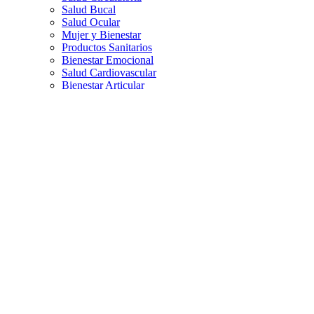
Salud Bucal
Salud Ocular
Mujer y Bienestar
Productos Sanitarios
Bienestar Emocional
Salud Cardiovascular
Bienestar Articular
Defensas / Sistema Inmune
Bienestar Digestivo
Salud Cognitiva
Infantil
Infantil
La Espartería Baby
Toallitas Infantiles
Cremas Infantiles
Champús Infantiles
Chupetes
Control de Piojos
Geles de Baño Infantiles
Solares Infantiles
Marcas
0
0,00 €
Idioma: