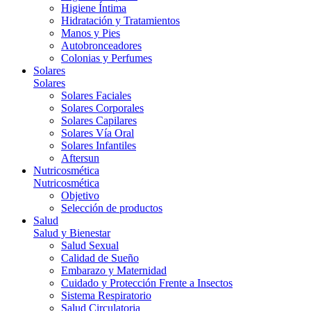
Higiene Íntima
Hidratación y Tratamientos
Manos y Pies
Autobronceadores
Colonias y Perfumes
Solares
Solares
Solares Faciales
Solares Corporales
Solares Capilares
Solares Vía Oral
Solares Infantiles
Aftersun
Nutricosmética
Nutricosmética
Objetivo
Selección de productos
Salud
Salud y Bienestar
Salud Sexual
Calidad de Sueño
Embarazo y Maternidad
Cuidado y Protección Frente a Insectos
Sistema Respiratorio
Salud Circulatoria