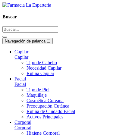
Buscar
Navegación de palanca
☰
Capilar
Capilar
Tipo de Cabello
Necesidad Capilar
Rutina Capilar
Facial
Facial
Tipo de Piel
Maquillaje
Cosmética Coreana
Preocupación Cutánea
Rutina de Cuidado Facial
Activos Principales
Corporal
Corporal
Higiene Corporal