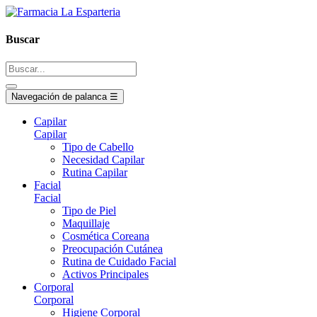
Buscar
Navegación de palanca
☰
Capilar
Capilar
Tipo de Cabello
Necesidad Capilar
Rutina Capilar
Facial
Facial
Tipo de Piel
Maquillaje
Cosmética Coreana
Preocupación Cutánea
Rutina de Cuidado Facial
Activos Principales
Corporal
Corporal
Higiene Corporal