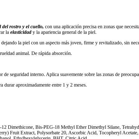
 del rostro y el cuello,
con una aplicación precisa en zonas que necesita
rar la
elasticidad
y la apariencia general de la piel.
, dejando la piel con un aspecto más joven, firme y revitalizado, sin ne
rueldad animal. De rápida absorción.
ctor de seguridad interno. Aplica suavemente sobre las zonas de preocupa
ara durar aproximadamente entre 1 y 2 meses.
G-12 Dimethicone, Bis-PEG-18 Methyl Ether Dimethyl Silane, Tetrahy
ry) Fruit Extract, Polysorbate 20, Ascorbic Acid, Tocopheryl Acetate
anol, Ethylhexylglycerin, BHT, Citric Acid