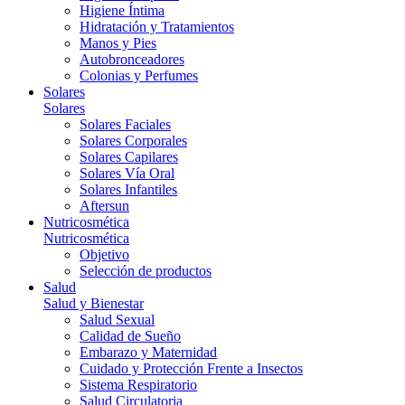
Higiene Íntima
Hidratación y Tratamientos
Manos y Pies
Autobronceadores
Colonias y Perfumes
Solares
Solares
Solares Faciales
Solares Corporales
Solares Capilares
Solares Vía Oral
Solares Infantiles
Aftersun
Nutricosmética
Nutricosmética
Objetivo
Selección de productos
Salud
Salud y Bienestar
Salud Sexual
Calidad de Sueño
Embarazo y Maternidad
Cuidado y Protección Frente a Insectos
Sistema Respiratorio
Salud Circulatoria