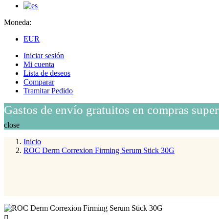
Moneda:
EUR
Iniciar sesión
Mi cuenta
Lista de deseos
Comparar
Tramitar Pedido
Gastos de envío gratuitos en compras super
close
Inicio
ROC Derm Correxion Firming Serum Stick 30G
