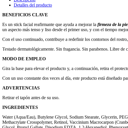
Detalles del producto
BENEFICIOS CLAVE
Es un stick facial reafirmante que ayuda a mejorar la
firmeza de la piel
un aspecto más tenso y liso desde el primer uso, y con el tiempo mejo
Con el uso continuado, contribuye a redefinir los contornos del rostro
Testado dermatológicamente. Sin fragancia. Sin parabenos. Libre de c
MODO DE EMPLEO
Gira la base para elevar el producto y, a continuación, retira el prote
Con un uso constante dos veces al día, este producto está diseñado p
ADVERTENCIAS
Retirar el tapón antes de su uso.
INGREDIENTES
Water (Aqua/Eau), Butylene Glycol, Sodium Stearate, Glycerin, PE
Methacrylate Crosspolymer, Retinol, Vaccinium Macrocarpon (Cranber
Glycol, Propyl Gallate, Disodium EDTA, 1,2-Hexanediol, Phenoxyeth