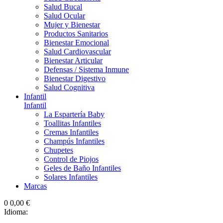
Salud Bucal
Salud Ocular
Mujer y Bienestar
Productos Sanitarios
Bienestar Emocional
Salud Cardiovascular
Bienestar Articular
Defensas / Sistema Inmune
Bienestar Digestivo
Salud Cognitiva
Infantil
Infantil
La Espartería Baby
Toallitas Infantiles
Cremas Infantiles
Champús Infantiles
Chupetes
Control de Piojos
Geles de Baño Infantiles
Solares Infantiles
Marcas
0
0,00 €
Idioma: