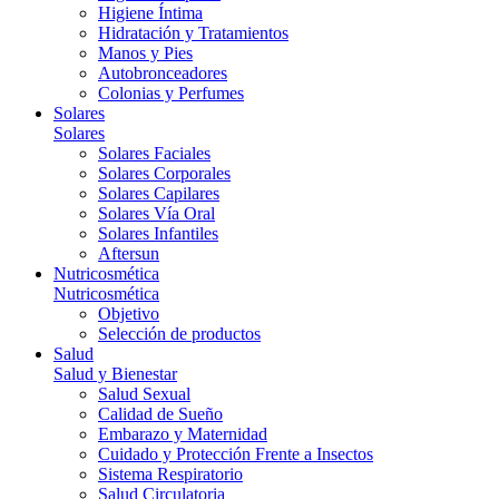
Higiene Íntima
Hidratación y Tratamientos
Manos y Pies
Autobronceadores
Colonias y Perfumes
Solares
Solares
Solares Faciales
Solares Corporales
Solares Capilares
Solares Vía Oral
Solares Infantiles
Aftersun
Nutricosmética
Nutricosmética
Objetivo
Selección de productos
Salud
Salud y Bienestar
Salud Sexual
Calidad de Sueño
Embarazo y Maternidad
Cuidado y Protección Frente a Insectos
Sistema Respiratorio
Salud Circulatoria