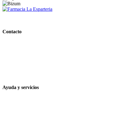
PARAFARMACIA LA ESPARTERIA
Contacto
Calle Rodríguez Marín, 8 14002, Córdoba
957 472 763
648 167 760
contacto@farmacialaesparteria.es
Ayuda y servicios
Tiempo estimado para la entrega
Métodos de pago
Política de privacidad
Política de cookies