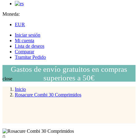
Moneda:
EUR
Iniciar sesión
Mi cuenta
Lista de deseos
Comparar
Tramitar Pedido
Gastos de envío gratuitos en compras
superiores a 50€
close
Inicio
Rosacure Combi 30 Comprimidos
