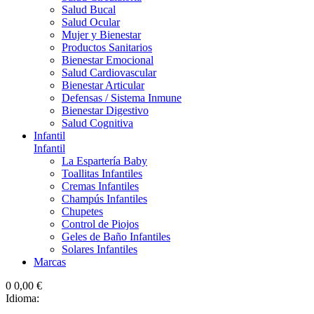
Salud Bucal
Salud Ocular
Mujer y Bienestar
Productos Sanitarios
Bienestar Emocional
Salud Cardiovascular
Bienestar Articular
Defensas / Sistema Inmune
Bienestar Digestivo
Salud Cognitiva
Infantil
Infantil
La Espartería Baby
Toallitas Infantiles
Cremas Infantiles
Champús Infantiles
Chupetes
Control de Piojos
Geles de Baño Infantiles
Solares Infantiles
Marcas
0
0,00 €
Idioma: