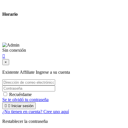
Términos y condiciones legales
Horario
Lunes a Viernes: 8:00 a 22:00
Sábado: 9:00 a 22:00
Sin conexión

×
Existente Affiliate
Ingrese a su cuenta
Recuérdame
Se te olvidó tu contraseña


Iniciar sesión
¿No tienen en cuenta? Cree uno aquí
Restablecer la contraseña