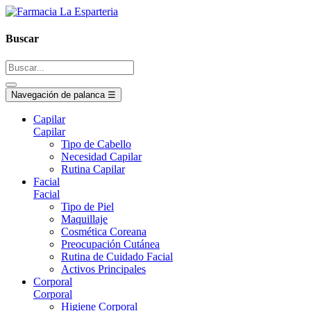
Buscar
Navegación de palanca
☰
Capilar
Capilar
Tipo de Cabello
Necesidad Capilar
Rutina Capilar
Facial
Facial
Tipo de Piel
Maquillaje
Cosmética Coreana
Preocupación Cutánea
Rutina de Cuidado Facial
Activos Principales
Corporal
Corporal
Higiene Corporal