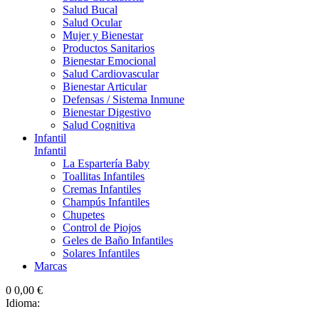
Salud Bucal
Salud Ocular
Mujer y Bienestar
Productos Sanitarios
Bienestar Emocional
Salud Cardiovascular
Bienestar Articular
Defensas / Sistema Inmune
Bienestar Digestivo
Salud Cognitiva
Infantil
Infantil
La Espartería Baby
Toallitas Infantiles
Cremas Infantiles
Champús Infantiles
Chupetes
Control de Piojos
Geles de Baño Infantiles
Solares Infantiles
Marcas
0
0,00 €
Idioma: