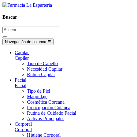
Buscar
Navegación de palanca
☰
Capilar
Capilar
Tipo de Cabello
Necesidad Capilar
Rutina Capilar
Facial
Facial
Tipo de Piel
Maquillaje
Cosmética Coreana
Preocupación Cutánea
Rutina de Cuidado Facial
Activos Principales
Corporal
Corporal
Higiene Corporal