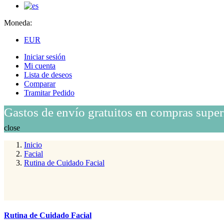
Moneda:
EUR
Iniciar sesión
Mi cuenta
Lista de deseos
Comparar
Tramitar Pedido
Gastos de envío gratuitos en compras super
close
Inicio
Facial
Rutina de Cuidado Facial
Rutina de Cuidado Facial