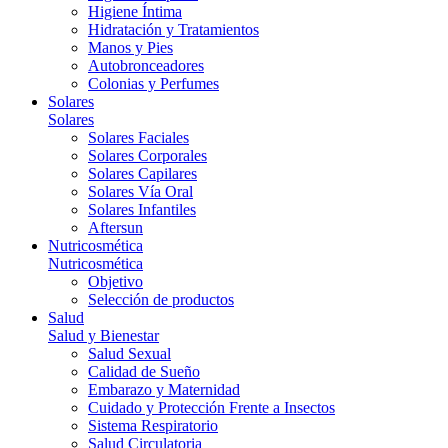
Higiene Íntima
Hidratación y Tratamientos
Manos y Pies
Autobronceadores
Colonias y Perfumes
Solares
Solares
Solares Faciales
Solares Corporales
Solares Capilares
Solares Vía Oral
Solares Infantiles
Aftersun
Nutricosmética
Nutricosmética
Objetivo
Selección de productos
Salud
Salud y Bienestar
Salud Sexual
Calidad de Sueño
Embarazo y Maternidad
Cuidado y Protección Frente a Insectos
Sistema Respiratorio
Salud Circulatoria